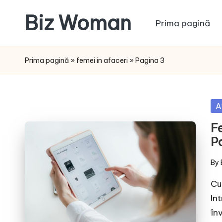
Biz Woman
Prima pagină
Skip
to
Afacerea
content
ta,
Prima pagină
»
femei in afaceri
»
Pagina 3
succesul
tău!
Po
A
in
F
Po
By
Pos
by
Cu
In
în