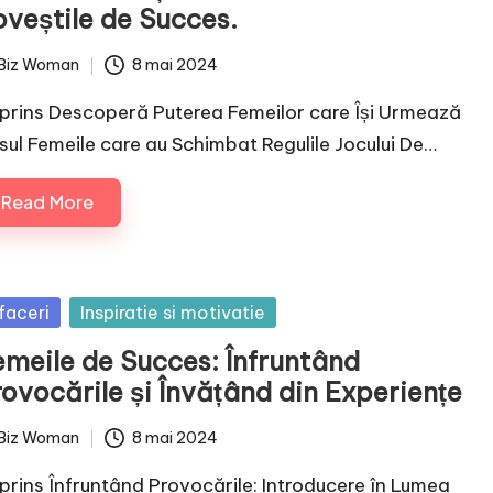
oveștile de Succes.
Biz Woman
8 mai 2024
ted
prins Descoperă Puterea Femeilor care Își Urmează
sul Femeile care au Schimbat Regulile Jocului De…
Read More
sted
faceri
Inspiratie si motivatie
emeile de Succes: Înfruntând
rovocările și Învățând din Experiențe
Biz Woman
8 mai 2024
ted
prins Înfruntând Provocările: Introducere în Lumea