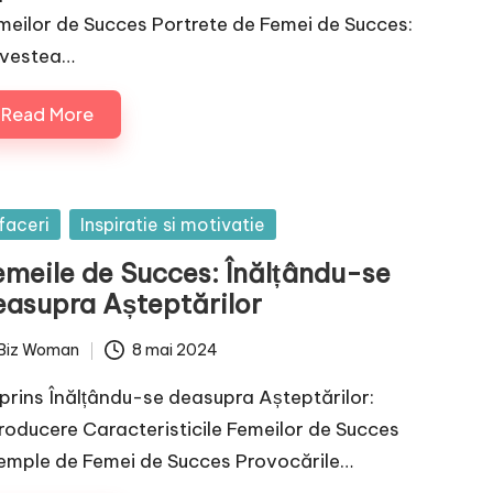
meilor de Succes Portrete de Femei de Succes:
vestea…
Read More
sted
faceri
Inspiratie si motivatie
emeile de Succes: Înălțându-se
easupra Așteptărilor
Biz Woman
8 mai 2024
ted
prins Înălțându-se deasupra Așteptărilor:
troducere Caracteristicile Femeilor de Succes
emple de Femei de Succes Provocările…