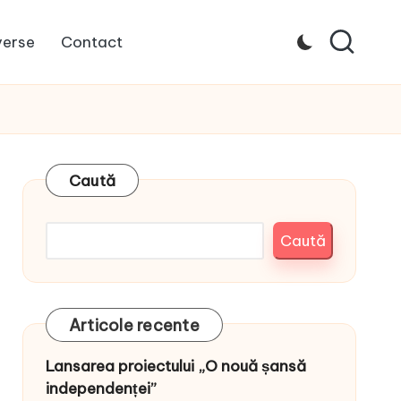
verse
Contact
Caută
Caută
Articole recente
Lansarea proiectului „O nouă șansă
independenței”