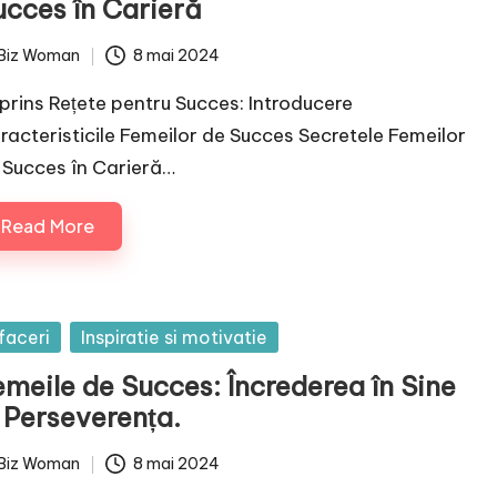
ucces în Carieră
Biz Woman
8 mai 2024
ted
prins Rețete pentru Succes: Introducere
racteristicile Femeilor de Succes Secretele Femeilor
 Succes în Carieră…
Read More
sted
faceri
Inspiratie si motivatie
emeile de Succes: Încrederea în Sine
 Perseverența.
Biz Woman
8 mai 2024
ted