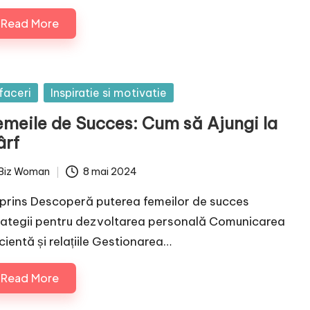
Read More
sted
faceri
Inspiratie si motivatie
emeile de Succes: Cum să Ajungi la
ârf
Biz Woman
8 mai 2024
ted
prins Descoperă puterea femeilor de succes
rategii pentru dezvoltarea personală Comunicarea
cientă și relațiile Gestionarea…
Read More