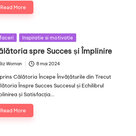
Read More
sted
faceri
Inspiratie si motivatie
lătoria spre Succes și Împlinire
Biz Woman
8 mai 2024
ted
prins Călătoria Începe Învățăturile din Trecut
lătoria Înspre Succes Succesul și Echilibrul
linirea și Satisfacția…
Read More