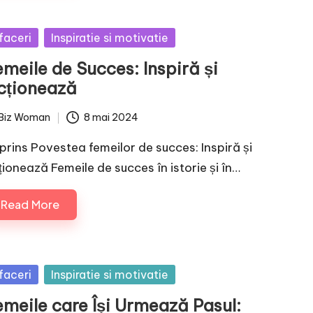
sted
faceri
Inspiratie si motivatie
meile de Succes: Inspiră și
cționează
Biz Woman
8 mai 2024
ted
prins Povestea femeilor de succes: Inspiră și
ționează Femeile de succes în istorie și în…
Read More
sted
faceri
Inspiratie si motivatie
emeile care Își Urmează Pasul: