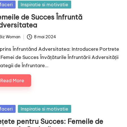
sted
faceri
Inspiratie si motivatie
emeile de Succes Înfruntă
dversitatea
Biz Woman
8 mai 2024
ted
prins Înfruntând Adversitatea: Introducere Portrete
 Femei de Succes Învățăturile Înfruntării Adversității
rategii de Înfruntare…
Read More
sted
faceri
Inspiratie si motivatie
ețete pentru Succes: Femeile de