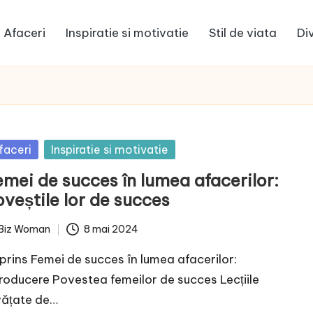
Afaceri
Inspiratie si motivatie
Stil de viata
Di
sted
faceri
Inspiratie si motivatie
emei de succes în lumea afacerilor:
veștile lor de succes
Biz Woman
8 mai 2024
ted
prins Femei de succes în lumea afacerilor:
troducere Povestea femeilor de succes Lecțiile
vățate de…