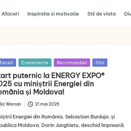
Afaceri
Inspiratie si motivatie
Stil de viata
Di
sted
faceri
Evenimente
Recomandari
Stiri
tart puternic la ENERGY EXPO®
25 cu miniștrii Energiei din
omânia și Moldova!
Biz Woman
21 mai 2025
ted
niștrii Energiei din România, Sebastian Burduja, și
publica Moldova, Dorin Junghietu, deschid împreună