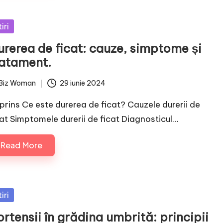
sted
iri
urerea de ficat: cauze, simptome și
ratament.
Biz Woman
29 iunie 2024
ted
prins Ce este durerea de ficat? Cauzele durerii de
cat Simptomele durerii de ficat Diagnosticul…
Read More
sted
iri
rtensii în grădina umbrită: principii