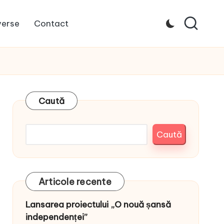
verse
Contact
Caută
Caută
Articole recente
Lansarea proiectului „O nouă șansă
independenței”