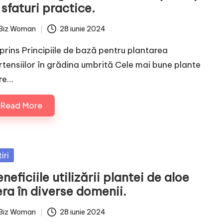
 sfaturi practice.
Biz Woman
28 iunie 2024
ted
prins Principiile de bază pentru plantarea
rtensiilor în grădina umbrită Cele mai bune plante
re…
Read More
sted
iri
neficiile utilizării plantei de aloe
ra în diverse domenii.
Biz Woman
28 iunie 2024
ted