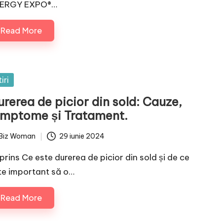
ERGY EXPO®…
Read More
sted
iri
rerea de picior din sold: Cauze,
imptome și Tratament.
Biz Woman
29 iunie 2024
ted
prins Ce este durerea de picior din sold și de ce
te important să o…
Read More