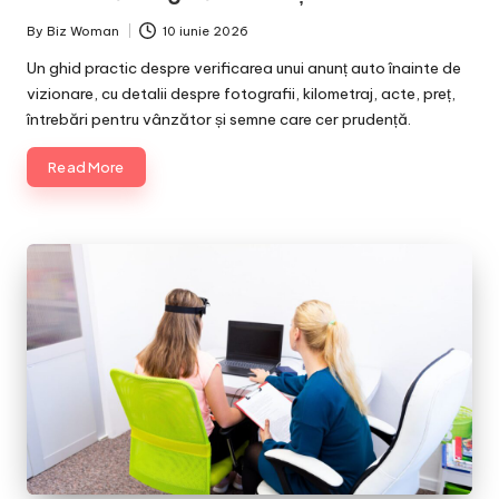
By
Biz Woman
10 iunie 2026
Posted
by
Un ghid practic despre verificarea unui anunț auto înainte de
vizionare, cu detalii despre fotografii, kilometraj, acte, preț,
întrebări pentru vânzător și semne care cer prudență.
Read More