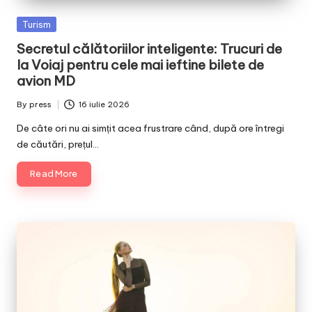
Posted
Turism
in
Secretul călătoriilor inteligente: Trucuri de
la Voiaj pentru cele mai ieftine bilete de
avion MD
By
press
16 iulie 2026
Posted
by
De câte ori nu ai simțit acea frustrare când, după ore întregi
de căutări, prețul…
Read More