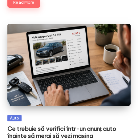
Read More
Posted
Auto
in
Ce trebuie să verifici într-un anunț auto
înainte să mergi să vezi mașina