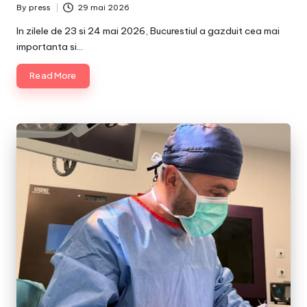
By
press
29 mai 2026
Posted
by
In zilele de 23 si 24 mai 2026, Bucurestiul a gazduit cea mai
importanta si…
Read More