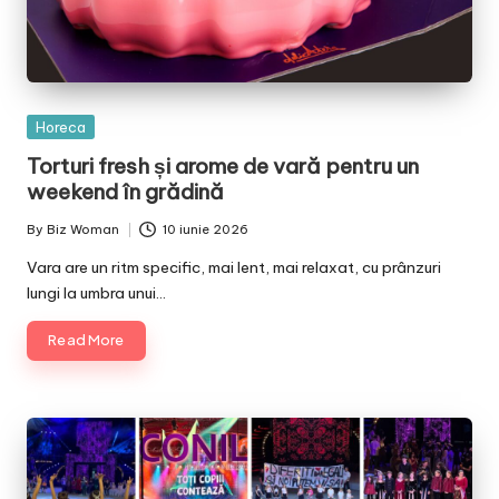
Posted
Horeca
in
Torturi fresh și arome de vară pentru un
weekend în grădină
By
Biz Woman
10 iunie 2026
Posted
by
Vara are un ritm specific, mai lent, mai relaxat, cu prânzuri
lungi la umbra unui…
Read More