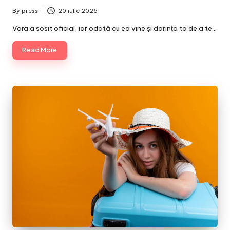
By
press
20 iulie 2026
Posted
by
Vara a sosit oficial, iar odată cu ea vine și dorința ta de a te…
Read More