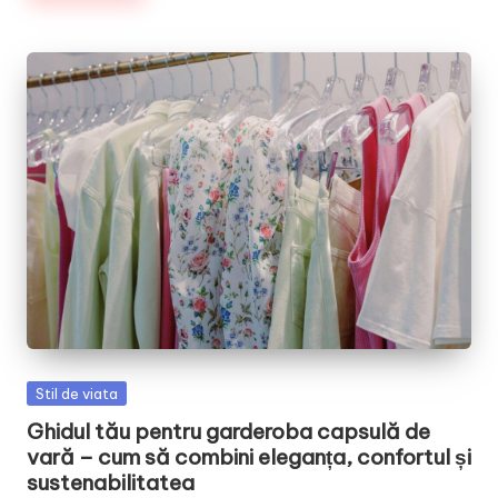
Posted
Stil de viata
in
Ghidul tău pentru garderoba capsulă de
vară – cum să combini eleganța, confortul și
sustenabilitatea