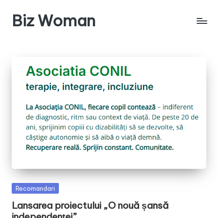
Biz Woman
Skip
to
Afacerea
content
ta,
succesul
tău!
Posted
Recomandari
in
Lansarea proiectului „O nouă șansă
independenței”