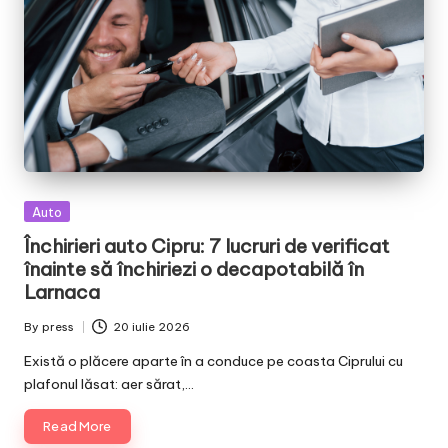
Posted
Auto
in
Închirieri auto Cipru: 7 lucruri de verificat
înainte să închiriezi o decapotabilă în
Larnaca
By
press
20 iulie 2026
Posted
by
Există o plăcere aparte în a conduce pe coasta Ciprului cu
plafonul lăsat: aer sărat,…
Read More