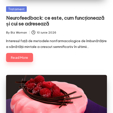
Posted
Tratament
in
Neurofeedback: ce este, cum funcționează
și cui se adresează
By
Biz Woman
10 iunie 2026
Posted
by
Interesul față de metodele nonfarmacologice de îmbunătățire
a sănătății mintale a crescut semnificativ în ultimii…
Read More