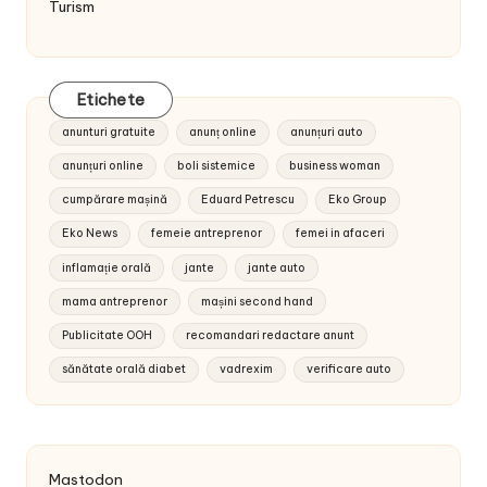
Turism
Etichete
anunturi gratuite
anunț online
anunțuri auto
anunțuri online
boli sistemice
business woman
cumpărare mașină
Eduard Petrescu
Eko Group
Eko News
femeie antreprenor
femei in afaceri
inflamație orală
jante
jante auto
mama antreprenor
mașini second hand
Publicitate OOH
recomandari redactare anunt
sănătate orală diabet
vadrexim
verificare auto
Mastodon