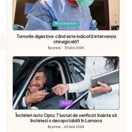
Posted
Recomandari
in
Tumorile digestive: când este indicată intervenția
chirurgicală?
By
press
31 iulie 2026
Posted
by
Posted
Auto
in
Închirieri auto Cipru: 7 lucruri de verificat înainte să
închiriezi o decapotabilă în Larnaca
By
press
20 iulie 2026
Posted