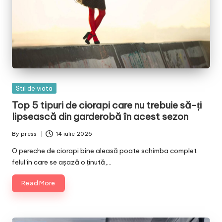
Posted
Stil de viata
in
Top 5 tipuri de ciorapi care nu trebuie să-ți
lipsească din garderobă în acest sezon
By
press
14 iulie 2026
Posted
by
O pereche de ciorapi bine aleasă poate schimba complet
felul în care se așază o ținută,…
Read More