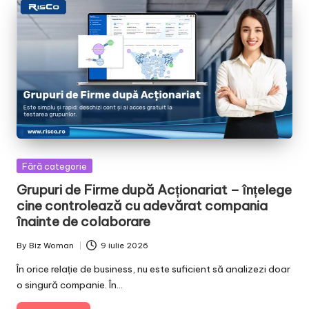
Posted
Fără categorie
in
Grupuri de Firme după Acționariat – înțelege
cine controlează cu adevărat compania
înainte de colaborare
By
Biz Woman
9 iulie 2026
Posted
by
În orice relație de business, nu este suficient să analizezi doar
o singură companie. În…