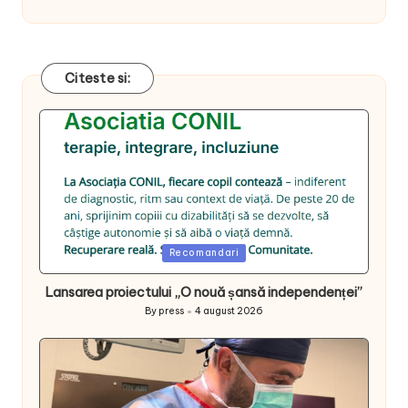
Citeste si:
Posted
Recomandari
in
Lansarea proiectului „O nouă șansă independenței”
By
press
4 august 2026
Posted
by