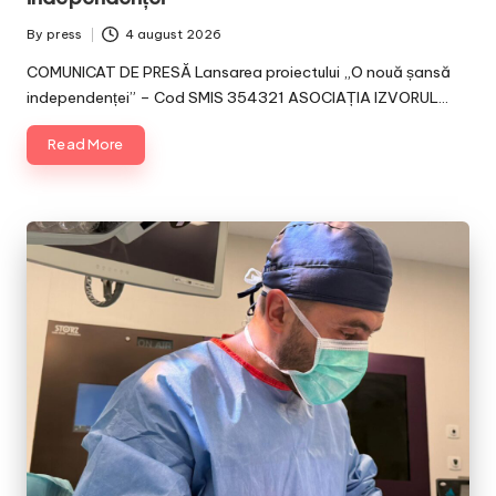
By
press
4 august 2026
Posted
by
COMUNICAT DE PRESĂ Lansarea proiectului „O nouă șansă
independenței” – Cod SMIS 354321 ASOCIAȚIA IZVORUL…
Read More