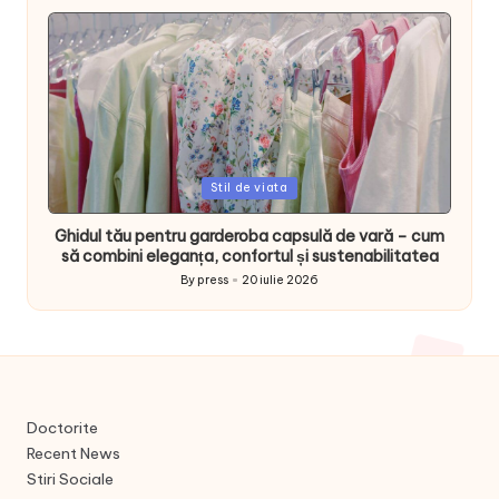
by
Posted
Stil de viata
in
Ghidul tău pentru garderoba capsulă de vară – cum
să combini eleganța, confortul și sustenabilitatea
By
press
20 iulie 2026
Posted
by
Doctorite
Recent News
Stiri Sociale