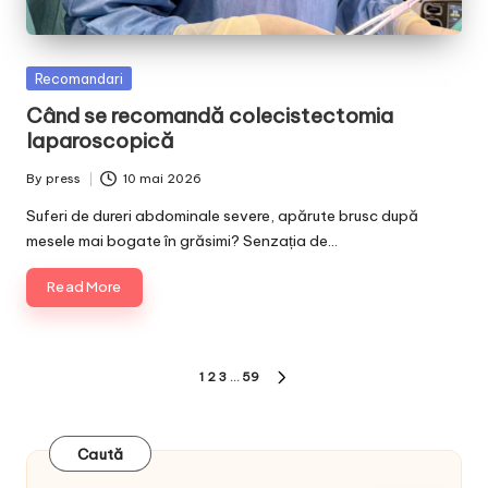
Posted
Recomandari
in
Când se recomandă colecistectomia
laparoscopică
By
press
10 mai 2026
Posted
by
Suferi de dureri abdominale severe, apărute brusc după
mesele mai bogate în grăsimi? Senzația de…
Read More
Paginație
1
2
3
…
59
NEXT
articole
PAGE
Caută