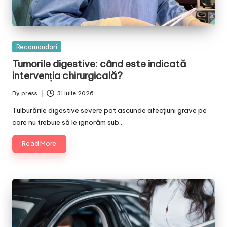
Posted
Recomandari
in
Tumorile digestive: când este indicată
intervenția chirurgicală?
By
press
31 iulie 2026
Posted
by
Tulburările digestive severe pot ascunde afecțiuni grave pe
care nu trebuie să le ignorăm sub…
Read More