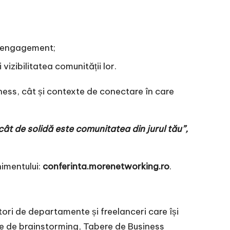
;
și engagement;
 vizibilitatea comunității lor.
iness, cât și contexte de conectare în care
ât de solidă este comunitatea din jurul tău”,
nimentului:
conferinta.morenetworking.ro
.
ri de departamente și freelanceri care își
re de brainstorming, Tabere de Business