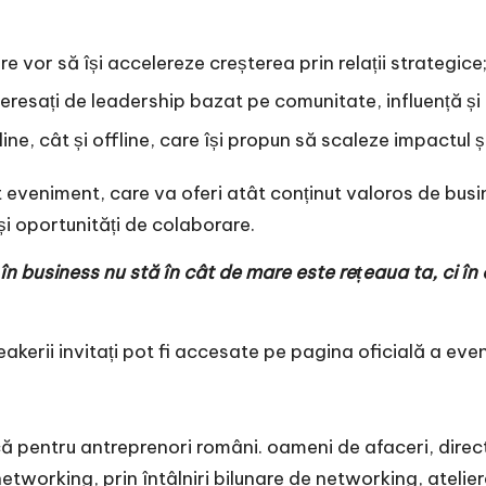
e vor să își accelereze creșterea prin relații strategice
eresați de leadership bazat pe comunitate, influență 
line, cât și offline, care își propun să scaleze impactul și
t eveniment, care va oferi atât conținut valoros de bus
 și oportunități de colaborare.
 business nu stă în cât de mare este rețeaua ta, ci în c
akerii invitați pot fi accesate pe pagina oficială a eve
ntru antreprenori români. oameni de afaceri, directo
tworking, prin întâlniri bilunare de networking, atelie