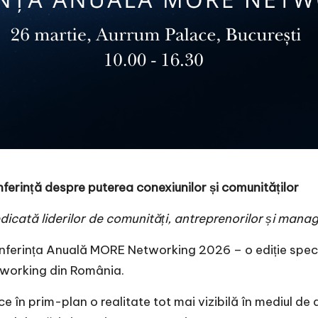
erință despre puterea conexiunilor și comunităților
edicată liderilor de comunități, antreprenorilor și manag
nferința Anuală
MORE Networking
2026 – o ediție spec
tworking
din România.
ce în prim-plan o realitate tot mai vizibilă în mediul de