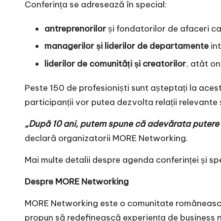
Conferința se adresează în special:
antreprenorilor
și fondatorilor de afaceri car
managerilor și liderilor de departamente
int
liderilor de comunități și creatorilor
, atât on
Peste 150 de profesioniști sunt așteptați la aces
participanții vor putea dezvolta relații relevante
„După 10 ani, putem spune că adevărata putere în
declară organizatorii MORE Networking.
Mai multe detalii despre agenda conferinței și spe
Despre MORE Networking
MORE Networking este o comunitate românească pe
propun să redefinească experiența de business ne