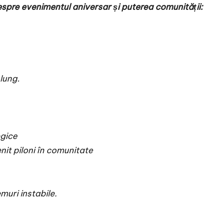
re evenimentul aniversar și puterea comunității:
 lung.
egice
nit piloni în comunitate
emuri instabile.