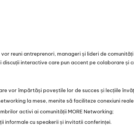
 reuni antreprenori, manageri și lideri de comunități 
 discuții interactive care pun accent pe colaborare și c
are vor împărtăși poveștile lor de succes și lecțiile învă
networking la mese, menite să faciliteze conexiuni reale
brilor activi ai comunității MORE Networking;
i informale cu speakerii și invitatii conferinței.