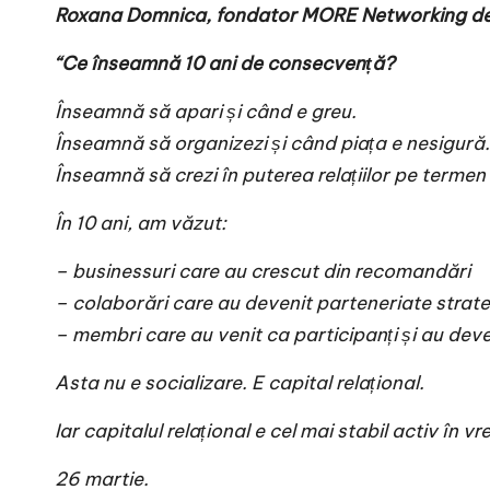
Roxana Domnica, fondator MORE Networking desp
“Ce înseamnă 10 ani de consecvență?
Înseamnă să apari și când e greu.
Înseamnă să organizezi și când piața e nesigură.
Înseamnă să crezi în puterea relațiilor pe termen
În 10 ani, am văzut:
– businessuri care au crescut din recomandări
– colaborări care au devenit parteneriate strat
– membri care au venit ca participanți și au deve
Asta nu e socializare. E capital relațional.
Iar capitalul relațional e cel mai stabil activ în vr
26 martie.