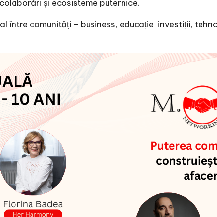
e, colaborări și ecosisteme puternice.
 între comunități – business, educație, investiții, tehnol