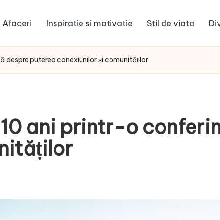
Afaceri
Inspiratie si motivatie
Stil de viata
Di
ă despre puterea conexiunilor și comunităților
0 ani printr-o conferin
ităților