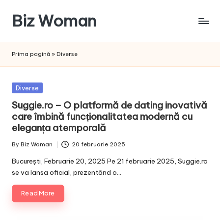
Biz Woman
Skip
to
Afacerea
content
ta,
Prima pagină
»
Diverse
succesul
tău!
Posted
Diverse
in
Suggie.ro – O platformă de dating inovativă
care îmbină funcționalitatea modernă cu
eleganța atemporală
By
Biz Woman
20 februarie 2025
Posted
by
București, Februarie 20, 2025 Pe 21 februarie 2025, Suggie.ro
se va lansa oficial, prezentând o…
Read More