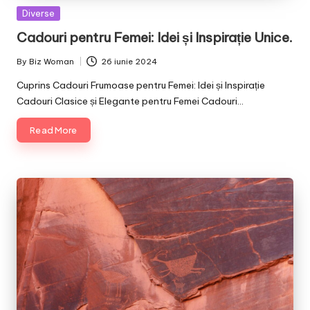
Posted
Diverse
in
Cadouri pentru Femei: Idei și Inspirație Unice.
By
Biz Woman
26 iunie 2024
Posted
by
Cuprins Cadouri Frumoase pentru Femei: Idei și Inspirație
Cadouri Clasice și Elegante pentru Femei Cadouri…
Read More