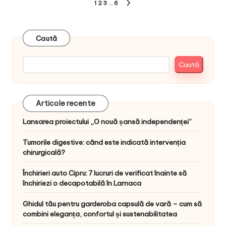
Paginație
1
2
3
…
6
NEXT
articole
PAGE
Caută
Caută
Articole recente
Lansarea proiectului „O nouă șansă independenței”
Tumorile digestive: când este indicată intervenția
chirurgicală?
Închirieri auto Cipru: 7 lucruri de verificat înainte să
închiriezi o decapotabilă în Larnaca
Ghidul tău pentru garderoba capsulă de vară – cum să
combini eleganța, confortul și sustenabilitatea