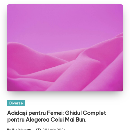
Posted
Diverse
in
Adidași pentru Femei: Ghidul Complet
pentru Alegerea Celui Mai Bun.
By
Biz Woman
26 iunie 2024