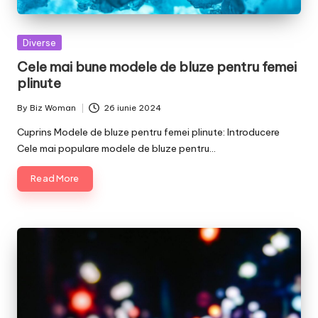
Posted
Diverse
in
Cele mai bune modele de bluze pentru femei
plinute
By
Biz Woman
26 iunie 2024
Posted
by
Cuprins Modele de bluze pentru femei plinute: Introducere
Cele mai populare modele de bluze pentru…
Read More