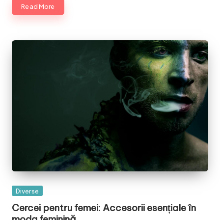
Read More
Posted
Diverse
in
Cercei pentru femei: Accesorii esențiale în
moda feminină