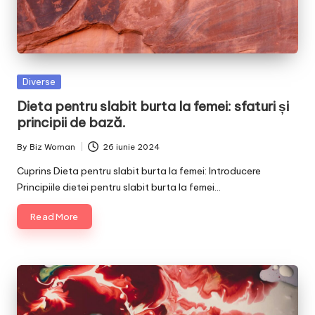
Posted
Diverse
in
Dieta pentru slabit burta la femei: sfaturi și
principii de bază.
By
Biz Woman
26 iunie 2024
Posted
by
Cuprins Dieta pentru slabit burta la femei: Introducere
Principiile dietei pentru slabit burta la femei…
Read More