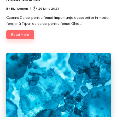
By
Biz Woman
26 iunie 2024
Posted
by
Cuprins Cercei pentru femei: Importanța accesoriilor în moda
feminină Tipuri de cercei pentru femei: Ghid…
Read More