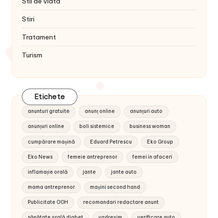
Stil de viata
Stiri
Tratament
Turism
Etichete
anunturi gratuite
anunț online
anunțuri auto
anunțuri online
boli sistemice
business woman
cumpărare mașină
Eduard Petrescu
Eko Group
Eko News
femeie antreprenor
femei in afaceri
inflamație orală
jante
jante auto
mama antreprenor
mașini second hand
Publicitate OOH
recomandari redactare anunt
sănătate orală diabet
vadrexim
verificare auto