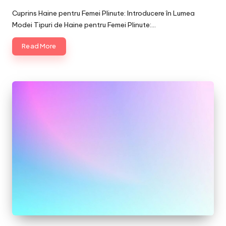
Posted
by
Cuprins Haine pentru Femei Plinute: Introducere în Lumea
Modei Tipuri de Haine pentru Femei Plinute:…
Read More