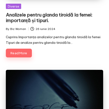
Posted
Diverse
in
Analizele pentru glanda tiroidă la femei:
importanță și tipuri.
By
Biz Woman
26 iunie 2024
Posted
by
Cuprins Importanța analizelor pentru glanda tiroidă la femei
Tipuri de analize pentru glanda tiroidă la…
Read More