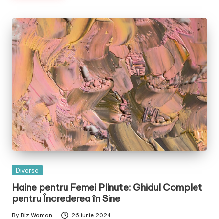
Posted
Diverse
in
Haine pentru Femei Plinute: Ghidul Complet
pentru Încrederea în Sine
By
Biz Woman
26 iunie 2024