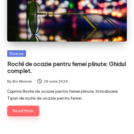
Posted
Diverse
in
Rochii de ocazie pentru femei plinute: Ghidul
complet.
By
Biz Woman
26 iunie 2024
Posted
by
Cuprins Rochii de ocazie pentru femei plinute: Introducere
Tipuri de rochii de ocazie pentru femei…
Read More