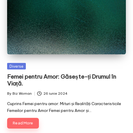
Posted
Diverse
in
Femei pentru Amor: Găsește-ți Drumul în
Viață.
By
Biz Woman
26 iunie 2024
Posted
by
Cuprins Femei pentru amor: Mituri și Realități Caracteristicile
Femeilor pentru Amor Femei pentru Amor și…
Read More