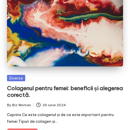
Posted
Diverse
in
Colagenul pentru femei: beneficii și alegerea
corectă.
By
Biz Woman
26 iunie 2024
Posted
by
Cuprins Ce este colagenul și de ce este important pentru
femei Tipuri de colagen și…