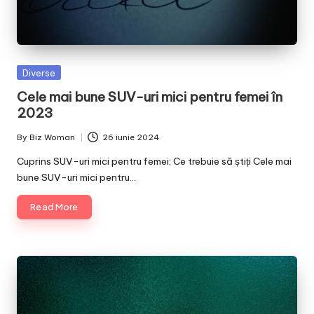
Posted
Diverse
in
Cele mai bune SUV-uri mici pentru femei în
2023
By
Biz Woman
26 iunie 2024
Posted
by
Cuprins SUV-uri mici pentru femei: Ce trebuie să știți Cele mai
bune SUV-uri mici pentru…
Read More