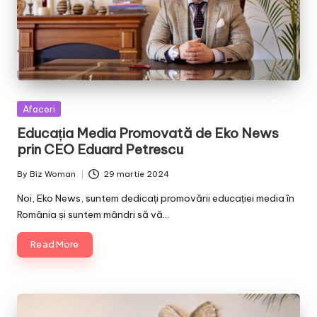
Posted
Afaceri
in
Educația Media Promovată de Eko News
prin CEO Eduard Petrescu
By
Biz Woman
29 martie 2024
Posted
by
Noi, Eko News, suntem dedicați promovării educației media în
România și suntem mândri să vă…
Read More