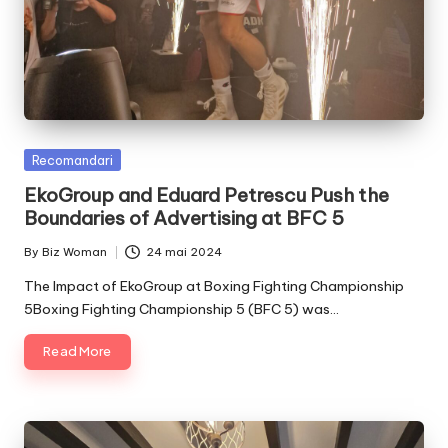
Posted
Recomandari
in
EkoGroup and Eduard Petrescu Push the
Boundaries of Advertising at BFC 5
By
Biz Woman
24 mai 2024
Posted
by
The Impact of EkoGroup at Boxing Fighting Championship
5Boxing Fighting Championship 5 (BFC 5) was…
Read More