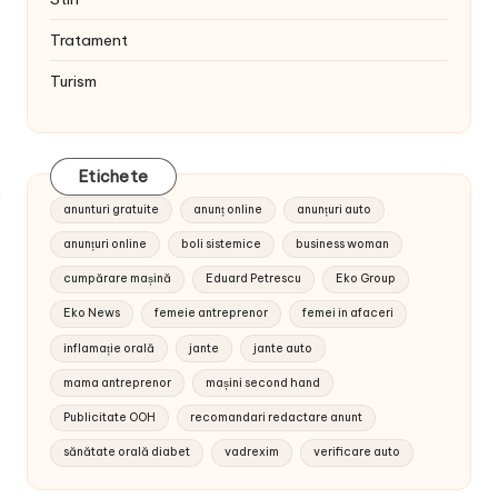
Tratament
Turism
Etichete
anunturi gratuite
anunț online
anunțuri auto
anunțuri online
boli sistemice
business woman
cumpărare mașină
Eduard Petrescu
Eko Group
Eko News
femeie antreprenor
femei in afaceri
inflamație orală
jante
jante auto
mama antreprenor
mașini second hand
Publicitate OOH
recomandari redactare anunt
sănătate orală diabet
vadrexim
verificare auto