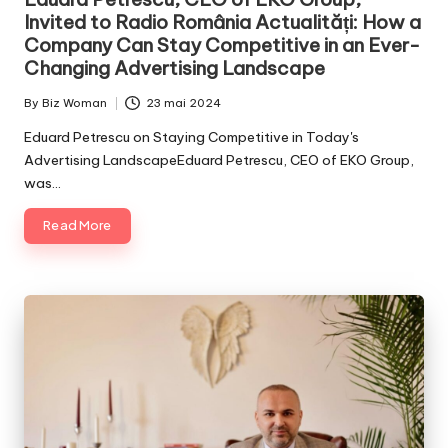
Invited to Radio România Actualități: How a
Company Can Stay Competitive in an Ever-
Changing Advertising Landscape
By
Biz Woman
23 mai 2024
Posted
by
Eduard Petrescu on Staying Competitive in Today's
Advertising LandscapeEduard Petrescu, CEO of EKO Group,
was…
Read More