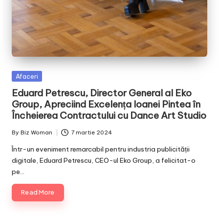
Posted
Afaceri
in
Eduard Petrescu, Director General al Eko
Group, Apreciind Excelența Ioanei Pintea în
Încheierea Contractului cu Dance Art Studio
By
Biz Woman
7 martie 2024
Posted
by
Într-un eveniment remarcabil pentru industria publicității
digitale, Eduard Petrescu, CEO-ul Eko Group, a felicitat-o
pe…
Read More