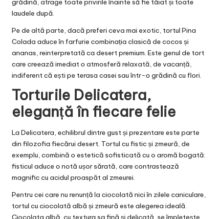
grădină, atrage toate privirile înainte să fie tăiat și toate
laudele după.
Pe de altă parte, dacă preferi ceva mai exotic, tortul Pina
Colada aduce în farfurie combinația clasică de cocos și
ananas, reinterpretată ca desert premium. Este genul de tort
care creează imediat o atmosferă relaxată, de vacanță,
indiferent că ești pe terasa casei sau într-o grădină cu flori.
Torturile Delicatera,
eleganță în fiecare felie
La Delicatera, echilibrul dintre gust și prezentare este parte
din filozofia fiecărui desert. Tortul cu fistic și zmeură, de
exemplu, combină o estetică sofisticată cu o aromă bogată:
fisticul aduce o notă ușor sărată, care contrastează
magnific cu acidul proaspăt al zmeurei.
Pentru cei care nu renunță la ciocolată nici în zilele caniculare,
tortul cu ciocolată albă și zmeură este alegerea ideală.
Ciocolata albă, cu textura sa fină și delicată, se împletește