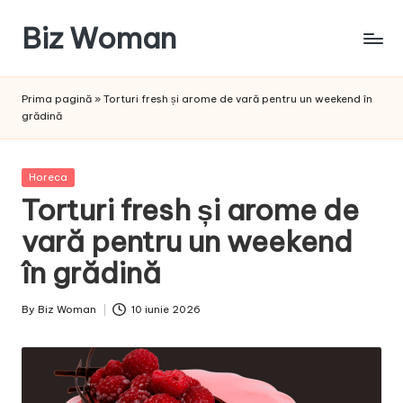
Biz Woman
Skip
to
Afacerea
content
ta,
Prima pagină
»
Torturi fresh și arome de vară pentru un weekend în
succesul
grădină
tău!
Posted
Horeca
in
Torturi fresh și arome de
vară pentru un weekend
în grădină
By
Biz Woman
10 iunie 2026
Posted
by