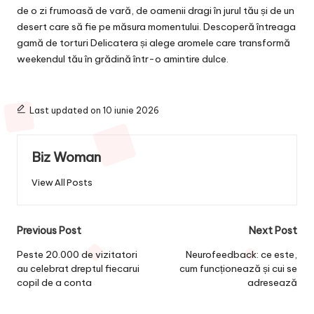
de o zi frumoasă de vară, de oamenii dragi în jurul tău și de un
desert care să fie pe măsura momentului. Descoperă întreaga
gamă de torturi Delicatera și alege aromele care transformă
weekendul tău în grădină într-o amintire dulce.
Last updated on 10 iunie 2026
Biz Woman
View All Posts
Post
Previous Post
Next Post
navigation
Peste 20.000 de vizitatori
Neurofeedback: ce este,
au celebrat dreptul fiecarui
cum funcționează și cui se
copil de a conta
adresează