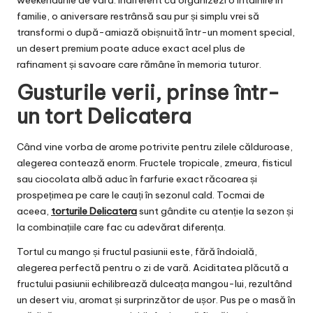
weekendurile de vară. Indiferent că organizezi o întâlnire în
familie, o aniversare restrânsă sau pur și simplu vrei să
transformi o după-amiază obișnuită într-un moment special,
un desert premium poate aduce exact acel plus de
rafinament și savoare care rămâne în memoria tuturor.
Gusturile verii, prinse într-
un tort Delicatera
Când vine vorba de arome potrivite pentru zilele călduroase,
alegerea contează enorm. Fructele tropicale, zmeura, fisticul
sau ciocolata albă aduc în farfurie exact răcoarea și
prospețimea pe care le cauți în sezonul cald. Tocmai de
aceea,
torturile Delicatera
sunt gândite cu atenție la sezon și
la combinațiile care fac cu adevărat diferența.
Tortul cu mango și fructul pasiunii este, fără îndoială,
alegerea perfectă pentru o zi de vară. Aciditatea plăcută a
fructului pasiunii echilibrează dulceața mangou-lui, rezultând
un desert viu, aromat și surprinzător de ușor. Pus pe o masă în