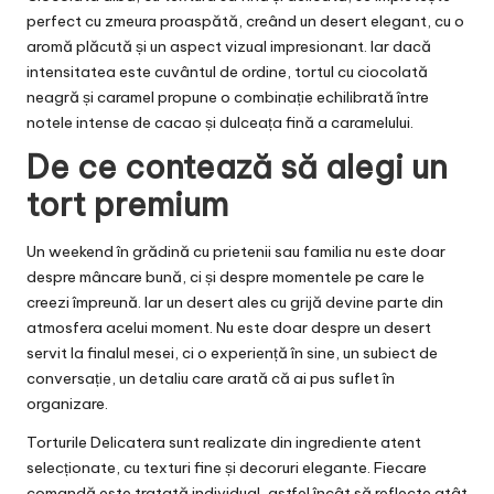
perfect cu zmeura proaspătă, creând un desert elegant, cu o
aromă plăcută și un aspect vizual impresionant. Iar dacă
intensitatea este cuvântul de ordine, tortul cu ciocolată
neagră și caramel propune o combinație echilibrată între
notele intense de cacao și dulceața fină a caramelului.
De ce contează să alegi un
tort premium
Un weekend în grădină cu prietenii sau familia nu este doar
despre mâncare bună, ci și despre momentele pe care le
creezi împreună. Iar un desert ales cu grijă devine parte din
atmosfera acelui moment. Nu este doar despre un desert
servit la finalul mesei, ci o experiență în sine, un subiect de
conversație, un detaliu care arată că ai pus suflet în
organizare.
Torturile Delicatera sunt realizate din ingrediente atent
selecționate, cu texturi fine și decoruri elegante. Fiecare
comandă este tratată individual, astfel încât să reflecte atât