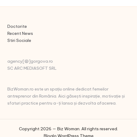
Doctorite
Recent News
Stiri Sociale
agency[@]gorgova.ro
SC ARC MEDIASOFT SRL
BizWoman.ro este un spațiu online dedicat femeilor
antreprenor din România. Aici găsești inspirație, motivație și
sfaturi practice pentru a-ți lansa și dezvolta afacerea.
Copyright 2026 — Biz Woman. All rights reserved.
Bloglo WordPress Theme