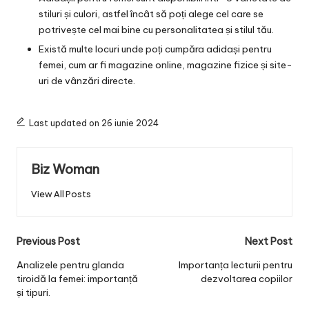
stiluri și culori, astfel încât să poți alege cel care se
potrivește cel mai bine cu personalitatea și stilul tău.
Există multe locuri unde poți cumpăra adidași pentru
femei, cum ar fi magazine online, magazine fizice și site-
uri de vânzări directe.
Last updated on 26 iunie 2024
Biz Woman
View All Posts
Post
Previous Post
Next Post
navigation
Analizele pentru glanda
Importanța lecturii pentru
tiroidă la femei: importanță
dezvoltarea copiilor
și tipuri.