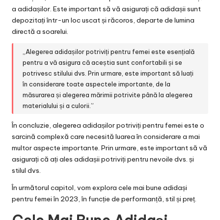
a adidașilor. Este important să vă asigurați că adidașii sunt
depozitați într-un loc uscat și răcoros, departe de lumina
directă a soarelui.
„Alegerea adidașilor potriviți pentru femei este esențială
pentru a vă asigura că aceștia sunt confortabili și se
potrivesc stilului dvs. Prin urmare, este important să luați
în considerare toate aspectele importante, de la
măsurarea și alegerea mărimii potrivite până la alegerea
materialului și a culorii.”
În concluzie, alegerea adidașilor potriviți pentru femei este o
sarcină complexă care necesită luarea în considerare a mai
multor aspecte importante. Prin urmare, este important să vă
asigurați că ați ales adidașii potriviți pentru nevoile dvs. și
stilul dvs.
În următorul capitol, vom explora cele mai bune adidași
pentru femei în 2023, în funcție de performanță, stil și preț.