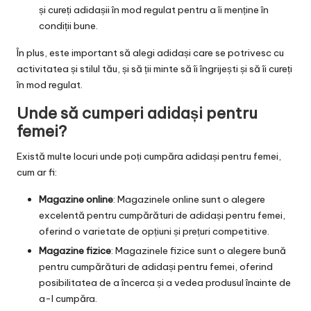
și cureți adidașii în mod regulat pentru a îi menține în
condiții bune.
În plus, este important să alegi adidași care se potrivesc cu
activitatea și stilul tău, și să ții minte să îi îngrijești și să îi cureți
în mod regulat.
Unde să cumperi adidași pentru
femei?
Există multe locuri unde poți cumpăra adidași pentru femei,
cum ar fi:
Magazine online
: Magazinele online sunt o alegere
excelentă pentru cumpărături de adidași pentru femei,
oferind o varietate de opțiuni și prețuri competitive.
Magazine fizice
: Magazinele fizice sunt o alegere bună
pentru cumpărături de adidași pentru femei, oferind
posibilitatea de a încerca și a vedea produsul înainte de
a-l cumpăra.