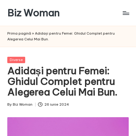
Biz Woman
Skip
to
Afacerea
content
ta,
Prima pagină
»
Adidași pentru Femei: Ghidul Complet pentru
succesul
Alegerea Celui Mai Bun.
tău!
Posted
Diverse
in
Adidași pentru Femei:
Ghidul Complet pentru
Alegerea Celui Mai Bun.
By
Biz Woman
26 iunie 2024
Posted
by