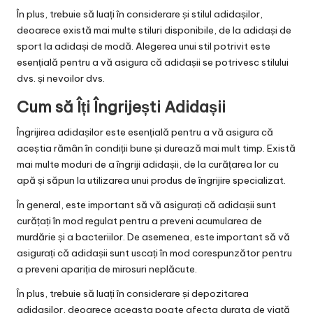
În plus, trebuie să luați în considerare și stilul adidașilor,
deoarece există mai multe stiluri disponibile, de la adidași de
sport la adidași de modă. Alegerea unui stil potrivit este
esențială pentru a vă asigura că adidașii se potrivesc stilului
dvs. și nevoilor dvs.
Cum să Îți Îngrijești Adidașii
Îngrijirea adidașilor este esențială pentru a vă asigura că
aceștia rămân în condiții bune și durează mai mult timp. Există
mai multe moduri de a îngriji adidașii, de la curățarea lor cu
apă și săpun la utilizarea unui produs de îngrijire specializat.
În general, este important să vă asigurați că adidașii sunt
curățați în mod regulat pentru a preveni acumularea de
murdărie și a bacteriilor. De asemenea, este important să vă
asigurați că adidașii sunt uscați în mod corespunzător pentru
a preveni apariția de mirosuri neplăcute.
În plus, trebuie să luați în considerare și depozitarea
adidașilor, deoarece aceasta poate afecta durata de viață