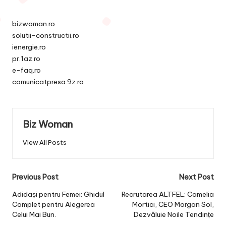
bizwoman.ro
solutii-constructii.ro
ienergie.ro
pr.1az.ro
e-faq.ro
comunicatpresa.9z.ro
Biz Woman
View All Posts
Post
Previous Post
Next Post
navigation
Adidași pentru Femei: Ghidul
Recrutarea ALTFEL: Camelia
Complet pentru Alegerea
Mortici, CEO Morgan Sol,
Celui Mai Bun.
Dezvăluie Noile Tendințe