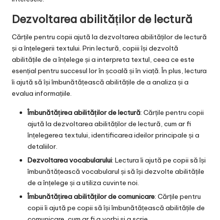
Dezvoltarea abilităților de lectură
Cărțile pentru copii ajută la dezvoltarea abilităților de lectură
și a înțelegerii textului. Prin lectură, copiii își dezvoltă
abilitățile de a înțelege și a interpreta textul, ceea ce este
esențial pentru succesul lor în școală și în viață. În plus, lectura
îi ajută să își îmbunătățească abilitățile de a analiza și a
evalua informațiile.
Îmbunătățirea abilităților de lectură
: Cărțile pentru copii
ajută la dezvoltarea abilităților de lectură, cum ar fi
înțelegerea textului, identificarea ideilor principale și a
detaliilor.
Dezvoltarea vocabularului
: Lectura îi ajută pe copii să își
îmbunătățească vocabularul și să își dezvolte abilitățile
de a înțelege și a utiliza cuvinte noi.
Îmbunătățirea abilităților de comunicare
: Cărțile pentru
copii îi ajută pe copii să își îmbunătățească abilitățile de
comunicare, cum ar fi a vorbi și a scrie.