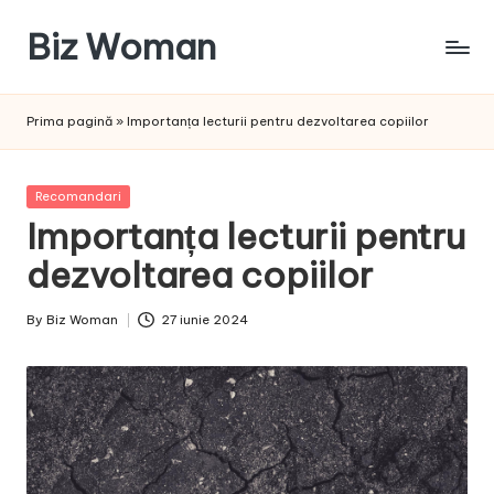
Biz Woman
Skip
to
Afacerea
content
ta,
Prima pagină
»
Importanța lecturii pentru dezvoltarea copiilor
succesul
tău!
Posted
Recomandari
in
Importanța lecturii pentru
dezvoltarea copiilor
By
Biz Woman
27 iunie 2024
Posted
by