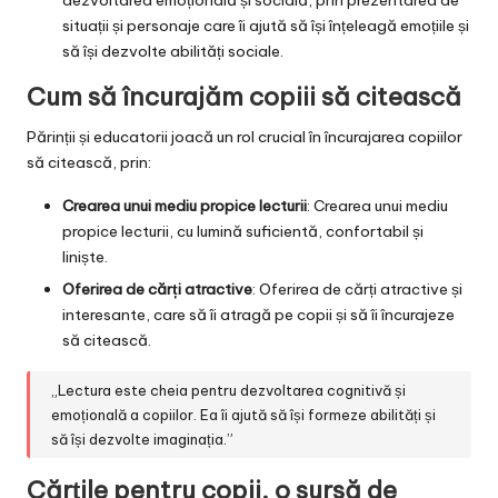
dezvoltarea emoțională și socială, prin prezentarea de
situații și personaje care îi ajută să își înțeleagă emoțiile și
să își dezvolte abilități sociale.
Cum să încurajăm copiii să citească
Părinții și educatorii joacă un rol crucial în încurajarea copiilor
să citească, prin:
Crearea unui mediu propice lecturii
: Crearea unui mediu
propice lecturii, cu lumină suficientă, confortabil și
liniște.
Oferirea de cărți atractive
: Oferirea de cărți atractive și
interesante, care să îi atragă pe copii și să îi încurajeze
să citească.
„Lectura este cheia pentru dezvoltarea cognitivă și
emoțională a copiilor. Ea îi ajută să își formeze abilități și
să își dezvolte imaginația.”
Cărțile pentru copii, o sursă de