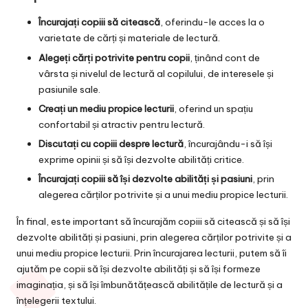
Încurajați copiii să citească
, oferindu-le acces la o
varietate de cărți și materiale de lectură.
Alegeți cărți potrivite pentru copii
, ținând cont de
vârsta și nivelul de lectură al copilului, de interesele și
pasiunile sale.
Creați un mediu propice lecturii
, oferind un spațiu
confortabil și atractiv pentru lectură.
Discutați cu copiii despre lectură
, încurajându-i să își
exprime opinii și să își dezvolte abilități critice.
Încurajați copiii să își dezvolte abilități și pasiuni
, prin
alegerea cărților potrivite și a unui mediu propice lecturii.
În final, este important să încurajăm copiii să citească și să își
dezvolte abilități și pasiuni, prin alegerea cărților potrivite și a
unui mediu propice lecturii. Prin încurajarea lecturii, putem să îi
ajutăm pe copii să își dezvolte abilități și să își formeze
imaginația, și să își îmbunătățească abilitățile de lectură și a
înțelegerii textului.