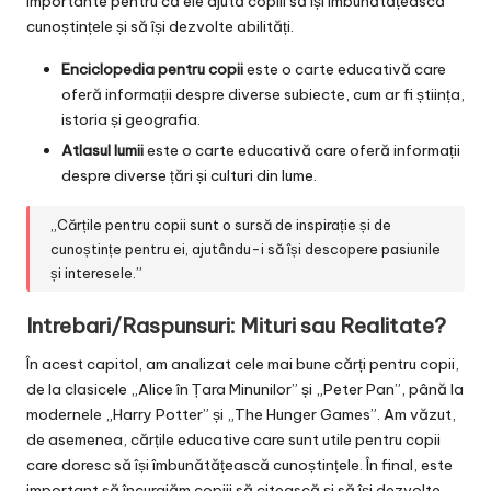
importante pentru că ele ajută copiii să își îmbunătățească
cunoștințele și să își dezvolte abilități.
Enciclopedia pentru copii
este o carte educativă care
oferă informații despre diverse subiecte, cum ar fi știința,
istoria și geografia.
Atlasul lumii
este o carte educativă care oferă informații
despre diverse țări și culturi din lume.
„Cărțile pentru copii sunt o sursă de inspirație și de
cunoștințe pentru ei, ajutându-i să își descopere pasiunile
și interesele.”
Intrebari/Raspunsuri: Mituri sau Realitate?
În acest capitol, am analizat cele mai bune cărți pentru copii,
de la clasicele „Alice în Țara Minunilor” și „Peter Pan”, până la
modernele „Harry Potter” și „The Hunger Games”. Am văzut,
de asemenea, cărțile educative care sunt utile pentru copii
care doresc să își îmbunătățească cunoștințele. În final, este
important să încurajăm copiii să citească și să își dezvolte