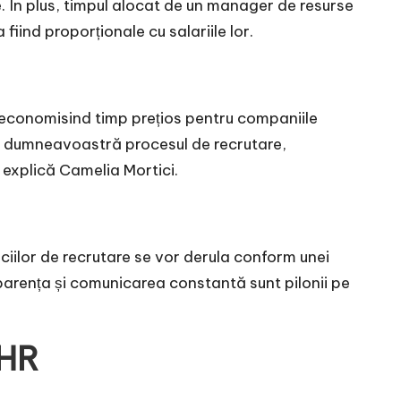
e. În plus, timpul alocat de un manager de resurse
iind proporționale cu salariile lor.
, economisind timp prețios pentru companiile
u dumneavoastră procesul de recrutare,
”, explică Camelia Mortici.
iciilor de recrutare se vor derula conform unei
sparența și comunicarea constantă sunt pilonii pe
 HR