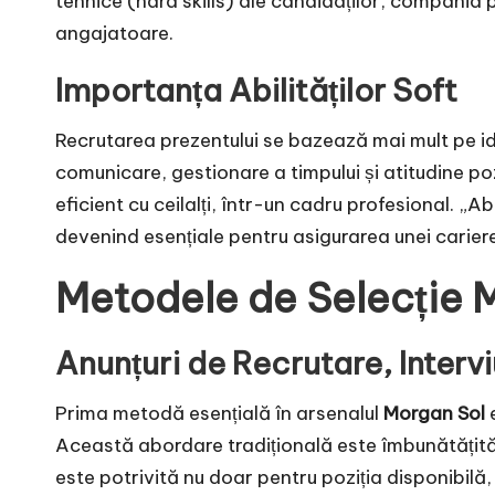
tehnice (hard skills) ale candidaților, compania 
angajatoare.
Importanța Abilităților Soft
Recrutarea prezentului se bazează mai mult pe ide
comunicare, gestionare a timpului și atitudine poz
eficient cu ceilalți, într-un cadru profesional. „A
devenind esențiale pentru asigurarea unei cariere
Metodele de Selecție 
Anunțuri de Recrutare, Intervi
Prima metodă esențială în arsenalul
Morgan Sol
Această abordare tradițională este îmbunătățită
este potrivită nu doar pentru poziția disponibilă