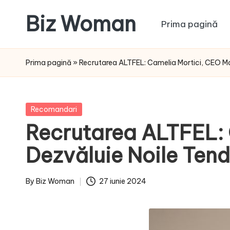
Biz Woman
Prima pagină
Skip
to
Afacerea
content
ta,
Prima pagină
»
Recrutarea ALTFEL: Camelia Mortici, CEO Mo
succesul
tău!
Posted
Recomandari
in
Recrutarea ALTFEL: 
Dezvăluie Noile Tend
By
Biz Woman
27 iunie 2024
Posted
by