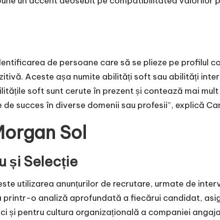
pune un accent deosebit pe compatibilitatea valorilor p
ntificarea de persoane care să se plieze pe profilul comp
itivă. Aceste așa numite abilități soft sau abilități inte
bilitățile soft sunt cerute în prezent și contează mai mul
 de succes în diverse domenii sau profesii”, explică Ca
Morgan Sol
u și Selecție
este utilizarea anunțurilor de recrutare, urmate de inter
 printr-o analiză aprofundată a fiecărui candidat, asi
, ci și pentru cultura organizațională a companiei angaj