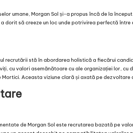
rselor umane, Morgan Sol și-a propus încă de la început
 a dorit să creeze un loc unde potrivirea perfectă între 
orul recrutării stă în abordarea holistică a fiecărui can
iviți, cu valori asemănătoare cu ale organizației lor, cu 
 Mortici. Aceasta viziune clară și axată pe dezvoltare 
utare
entate de Morgan Sol este recrutarea bazată pe valori. 