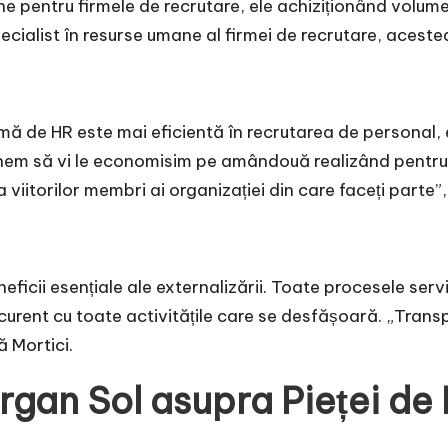
ine pentru firmele de recrutare, ele achiziționând volum
ialist în resurse umane al firmei de recrutare, acestea f
irmă de HR este mai eficientă în recrutarea de personal
nem să vi le economisim pe amândouă realizând pentr
 a viitorilor membri ai organizației din care faceți parte
neficii esențiale ale externalizării. Toate procesele serv
 curent cu toate activitățile care se desfășoară. „Tran
ă Mortici.
rgan Sol asupra Pieței de