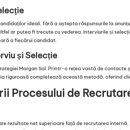
elecție
candidaților ideali, fără a aștepta răspunsurile la an
ltfel ar putea fi trecute cu vederea. Interviurile și se
ară a fiecărui candidat.
viu și Selecție
ategiei Morgan Sol. Printr-o rețea vastă de contacte ș
lecția riguroasă completează această metodă, oferind clien
rii Procesului de Recrutar
re rezultate net superioare față de recrutarea internă, 