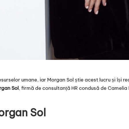
rselor umane, iar Morgan Sol știe acest lucru și își red
rgan Sol
, firmă de consultanță HR condusă de Camelia M
organ Sol