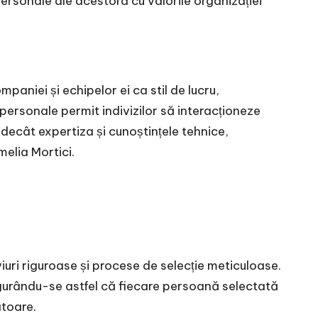
ersonale ale acestora cu valorile organizației
aniei și echipelor ei ca stil de lucru,
rpersonale permit indivizilor să interacționeze
t decât expertiza și cunoștințele tehnice,
melia Mortici.
viuri riguroase și procese de selecție meticuloase.
gurându-se astfel că fiecare persoană selectată
atoare.