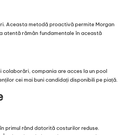
unțuri. Aceasta metodă proactivă permite Morgan
lecția atentă rămân fundamentale în această
i colaborări, compania are acces la un pool
ților cei mai buni candidați disponibili pe piață.
e
în primul rând datorită costurilor reduse.