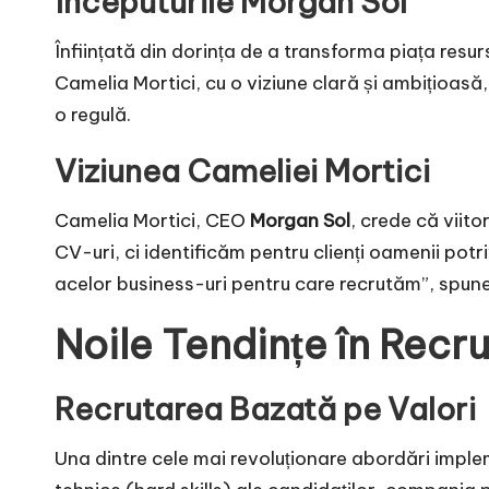
Începuturile Morgan Sol
Înființată din dorința de a transforma piața resu
Camelia Mortici, cu o viziune clară și ambițioasă,
o regulă.
Viziunea Cameliei Mortici
Camelia Mortici, CEO
Morgan Sol
, crede că viit
CV-uri, ci identificăm pentru clienți oamenii potr
acelor business-uri pentru care recrutăm”, spune
Noile Tendințe în Recr
Recrutarea Bazată pe Valori
Una dintre cele mai revoluționare abordări implem