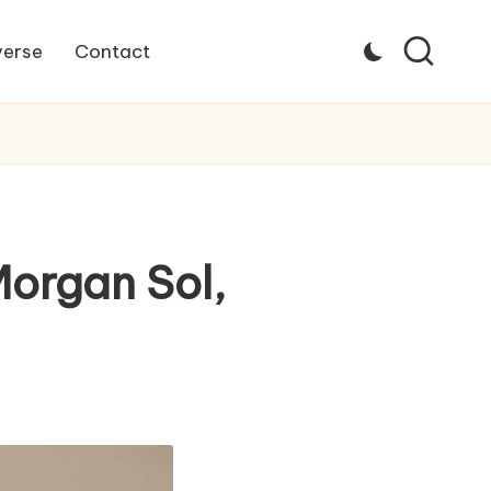
verse
Contact
organ Sol,