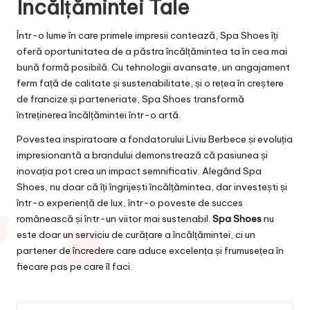
Încălțămintei Tale
Într-o lume în care primele impresii contează, Spa Shoes îți
oferă oportunitatea de a păstra încălțămintea ta în cea mai
bună formă posibilă. Cu tehnologii avansate, un angajament
ferm față de calitate și sustenabilitate, și o rețea în creștere
de francize și parteneriate, Spa Shoes transformă
întreținerea încălțămintei într-o artă.
Povestea inspiratoare a fondatorului Liviu Berbece și evoluția
impresionantă a brandului demonstrează că pasiunea și
inovația pot crea un impact semnificativ. Alegând Spa
Shoes, nu doar că îți îngrijești încălțămintea, dar investești și
într-o experiență de lux, într-o poveste de succes
românească și într-un viitor mai sustenabil.
Spa Shoes
nu
este doar un serviciu de curățare a încălțămintei, ci un
partener de încredere care aduce excelența și frumusețea în
fiecare pas pe care îl faci.