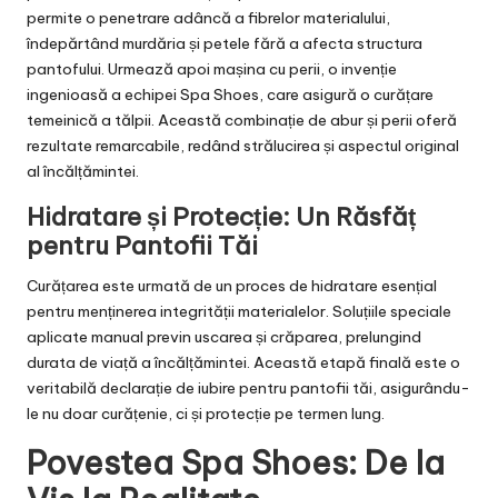
permite o penetrare adâncă a fibrelor materialului,
îndepărtând murdăria și petele fără a afecta structura
pantofului. Urmează apoi mașina cu perii, o invenție
ingenioasă a echipei Spa Shoes, care asigură o curățare
temeinică a tălpii. Această combinație de abur și perii oferă
rezultate remarcabile, redând strălucirea și aspectul original
al încălțămintei.
Hidratare și Protecție: Un Răsfăț
pentru Pantofii Tăi
Curățarea este urmată de un proces de hidratare esențial
pentru menținerea integrității materialelor. Soluțiile speciale
aplicate manual previn uscarea și crăparea, prelungind
durata de viață a încălțămintei. Această etapă finală este o
veritabilă declarație de iubire pentru pantofii tăi, asigurându-
le nu doar curățenie, ci și protecție pe termen lung.
Povestea Spa Shoes: De la