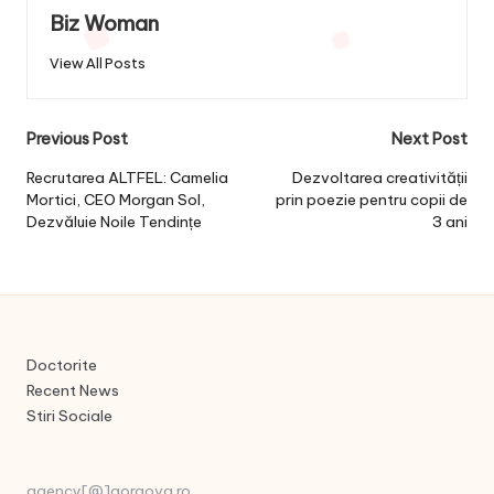
Biz Woman
View All Posts
Post
Previous Post
Next Post
navigation
Recrutarea ALTFEL: Camelia
Dezvoltarea creativității
Mortici, CEO Morgan Sol,
prin poezie pentru copii de
Dezvăluie Noile Tendințe
3 ani
Doctorite
Recent News
Stiri Sociale
agency[@]gorgova.ro