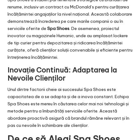
renume, inclusiv un contract cu McDonald’s pentru curățarea
încălțămintei angajaților la nivel național. Această colaborare
demonstrează încrederea pe care marile companii o au în
serviciile oferite de
Spa Shoes
. De asemenea, proiectul
inovator cu magazinele Humanic, unde au amplasat lockere
de tip curier pentru depozitarea și ridicarea încălțămintei
curățate, oferă clienților soluții convenabile și eficiente pentru
întreținerea încălțămintei.
Inovație Continuă: Adaptarea la
Nevoile Clienților
Unul dintre factorii cheie ai succesului Spa Shoes este
capacitatea de a se adapta și de a inova constant. Echipa
Spa Shoes este mereu în căutarea celor mai noi tehnologii și
metode pentru a îmbunătăți serviciile oferite. Această
abordare proactivă asigură că brandul rămâne relevant și în
pas cu nevoile în schimbare ale clienților.
De ce să Alegi Spa Shoes