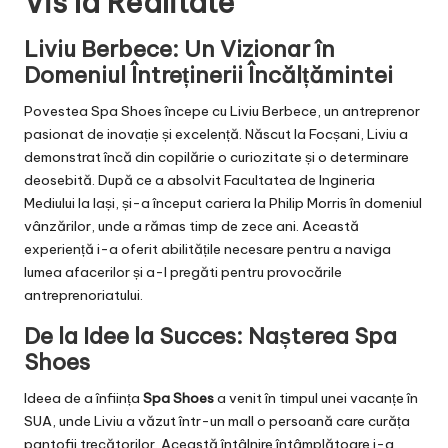
Vis la Realitate
Liviu Berbece: Un Vizionar în
Domeniul Întreținerii Încălțămintei
Povestea Spa Shoes începe cu Liviu Berbece, un antreprenor
pasionat de inovație și excelență. Născut la Focșani, Liviu a
demonstrat încă din copilărie o curiozitate și o determinare
deosebită. După ce a absolvit Facultatea de Ingineria
Mediului la Iași, și-a început cariera la Philip Morris în domeniul
vânzărilor, unde a rămas timp de zece ani. Această
experiență i-a oferit abilitățile necesare pentru a naviga
lumea afacerilor și a-l pregăti pentru provocările
antreprenoriatului.
De la Idee la Succes: Nașterea Spa
Shoes
Ideea de a înființa
Spa Shoes
a venit în timpul unei vacanțe în
SUA, unde Liviu a văzut într-un mall o persoană care curăța
pantofii trecătorilor. Această întâlnire întâmplătoare i-a