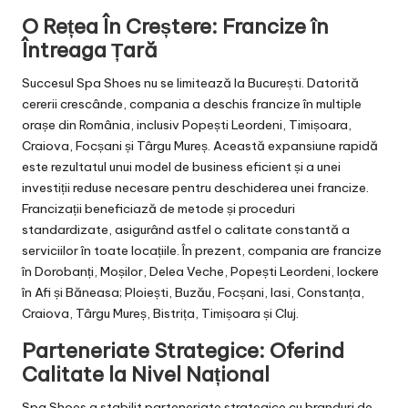
O Rețea În Creștere: Francize în
Întreaga Țară
Succesul Spa Shoes nu se limitează la București. Datorită
cererii crescânde, compania a deschis francize în multiple
orașe din România, inclusiv Popești Leordeni, Timișoara,
Craiova, Focșani și Târgu Mureș. Această expansiune rapidă
este rezultatul unui model de business eficient și a unei
investiții reduse necesare pentru deschiderea unei francize.
Francizații beneficiază de metode și proceduri
standardizate, asigurând astfel o calitate constantă a
serviciilor în toate locațiile. În prezent, compania are francize
în Dorobanți, Moșilor, Delea Veche, Popești Leordeni, lockere
în Afi și Băneasa; Ploiești, Buzău, Focșani, Iasi, Constanța,
Craiova, Târgu Mureș, Bistrița, Timișoara și Cluj.
Parteneriate Strategice: Oferind
Calitate la Nivel Național
Spa Shoes a stabilit parteneriate strategice cu branduri de