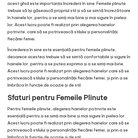
acest ghid este importanța încrederii în sine. Femeile plinute
trebuie să își găsească propriul stil și să se simtă încrezătoare
în hainele lor, pentru a se simți mai bine și mai sigure în pielea
lor. Acest lucru poate fi realizat prin alegerea hainelor
potrivite, care să se potrivească stilului și personalității
fiecărei femei.
Încrederea în sine este esențială pentru femeile plinute,
deoarece acestea trebuie să se simtă confortabile și sigure în
hainele lor, pentru a se putea exprima și a se simți mai bine.
Acest lucru poate fi realizat prin alegerea hainelor care să se
potrivească stilului și personalității fiecărei femei, și prin a se
îmbrăca în funcție de ocazie și de stil.
Sfaturi pentru Femeile Plinute
Pentru femeile plinute, alegerea hainelor potrivite este
esențială pentru a se simți mai bine și mai sigure în pielea lor.
Acest lucru poate fi realizat prin alegerea hainelor care să se
potrivească stilului și personalității fiecărei femei, și prin a se
îmbrăca în funcție de ocazie și de stil.