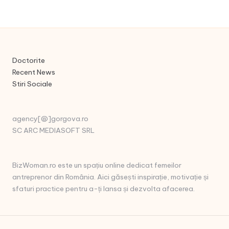
Doctorite
Recent News
Stiri Sociale
agency[@]gorgova.ro
SC ARC MEDIASOFT SRL
BizWoman.ro este un spațiu online dedicat femeilor
antreprenor din România. Aici găsești inspirație, motivație și
sfaturi practice pentru a-ți lansa și dezvolta afacerea.