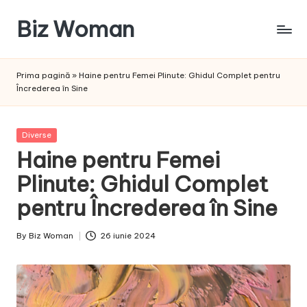
Biz Woman
Skip
to
Afacerea
content
ta,
Prima pagină
»
Haine pentru Femei Plinute: Ghidul Complet pentru
succesul
Încrederea în Sine
tău!
Posted
Diverse
in
Haine pentru Femei
Plinute: Ghidul Complet
pentru Încrederea în Sine
By
Biz Woman
26 iunie 2024
Posted
by