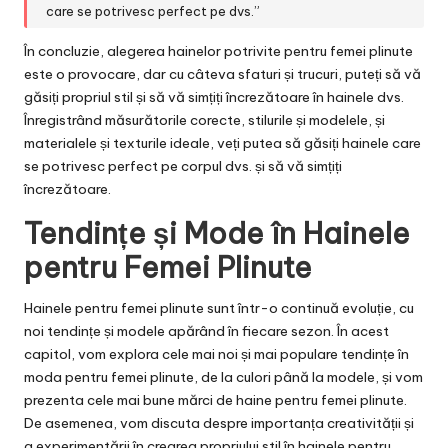
care se potrivesc perfect pe dvs.”
În concluzie, alegerea hainelor potrivite pentru femei plinute
este o provocare, dar cu câteva sfaturi și trucuri, puteți să vă
găsiți propriul stil și să vă simțiți încrezătoare în hainele dvs.
Înregistrând măsurătorile corecte, stilurile și modelele, și
materialele și texturile ideale, veți putea să găsiți hainele care
se potrivesc perfect pe corpul dvs. și să vă simțiți
încrezătoare.
Tendințe și Mode în Hainele
pentru Femei Plinute
Hainele pentru femei plinute sunt într-o continuă evoluție, cu
noi tendințe și modele apărând în fiecare sezon. În acest
capitol, vom explora cele mai noi și mai populare tendințe în
moda pentru femei plinute, de la culori până la modele, și vom
prezenta cele mai bune mărci de haine pentru femei plinute.
De asemenea, vom discuta despre importanța creativității și
a experimentării în crearea propriului stil în hainele pentru