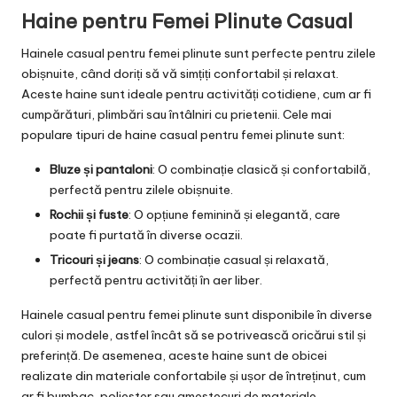
Haine pentru Femei Plinute Casual
Hainele casual pentru femei plinute sunt perfecte pentru zilele
obișnuite, când doriți să vă simțiți confortabil și relaxat.
Aceste haine sunt ideale pentru activități cotidiene, cum ar fi
cumpărături, plimbări sau întâlniri cu prietenii. Cele mai
populare tipuri de haine casual pentru femei plinute sunt:
Bluze și pantaloni
: O combinație clasică și confortabilă,
perfectă pentru zilele obișnuite.
Rochii și fuste
: O opțiune feminină și elegantă, care
poate fi purtată în diverse ocazii.
Tricouri și jeans
: O combinație casual și relaxată,
perfectă pentru activități în aer liber.
Hainele casual pentru femei plinute sunt disponibile în diverse
culori și modele, astfel încât să se potrivească oricărui stil și
preferință. De asemenea, aceste haine sunt de obicei
realizate din materiale confortabile și ușor de întreținut, cum
ar fi bumbac, poliester sau amestecuri de materiale.