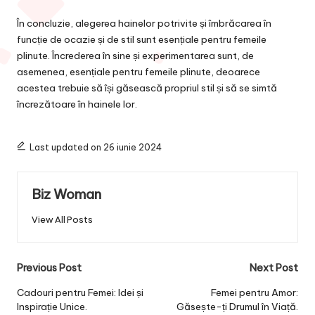
În concluzie, alegerea hainelor potrivite și îmbrăcarea în
funcție de ocazie și de stil sunt esențiale pentru femeile
plinute. Încrederea în sine și experimentarea sunt, de
asemenea, esențiale pentru femeile plinute, deoarece
acestea trebuie să își găsească propriul stil și să se simtă
încrezătoare în hainele lor.
Last updated on 26 iunie 2024
Biz Woman
View All Posts
Post
Previous Post
Next Post
navigation
Cadouri pentru Femei: Idei și
Femei pentru Amor:
Inspirație Unice.
Găsește-ți Drumul în Viață.