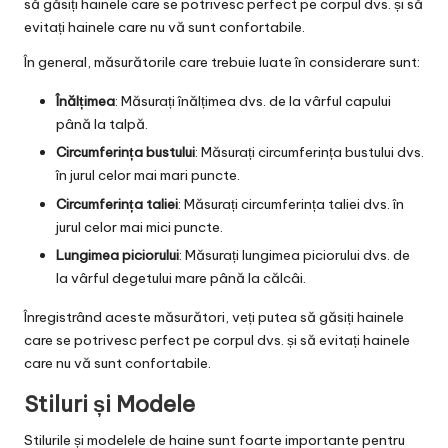
să găsiți hainele care se potrivesc perfect pe corpul dvs. și să
evitați hainele care nu vă sunt confortabile.
În general, măsurătorile care trebuie luate în considerare sunt:
Înălțimea
: Măsurați înălțimea dvs. de la vârful capului
până la talpă.
Circumferința bustului
: Măsurați circumferința bustului dvs.
în jurul celor mai mari puncte.
Circumferința taliei
: Măsurați circumferința taliei dvs. în
jurul celor mai mici puncte.
Lungimea piciorului
: Măsurați lungimea piciorului dvs. de
la vârful degetului mare până la călcâi.
Înregistrând aceste măsurători, veți putea să găsiți hainele
care se potrivesc perfect pe corpul dvs. și să evitați hainele
care nu vă sunt confortabile.
Stiluri și Modele
Stilurile și modelele de haine sunt foarte importante pentru