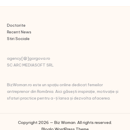
Doctorite
Recent News
Stiri Sociale
agency[@]gorgova.ro
SC ARC MEDIASOFT SRL
BizWoman.ro este un spațiu online dedicat femeilor
antreprenor din România. Aici găsești inspirație, motivație și
sfaturi practice pentru a-ți lansa și dezvolta afacerea.
Copyright 2026 — Biz Woman. All rights reserved.
Bloglo WordPress Theme