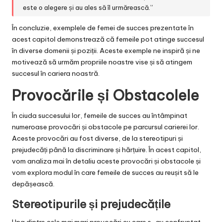
este o alegere și au ales să îl urmărească.”
În concluzie, exemplele de femei de succes prezentate în
acest capitol demonstrează că femeile pot atinge succesul
în diverse domenii și poziții. Aceste exemple ne inspiră și ne
motivează să urmăm propriile noastre vise și să atingem
succesul în cariera noastră.
Provocările și Obstacolele
În ciuda succesului lor, femeile de succes au întâmpinat
numeroase provocări și obstacole pe parcursul carierei lor.
Aceste provocări au fost diverse, de la stereotipuri și
prejudecăți până la discriminare și hărțuire. În acest capitol,
vom analiza mai în detaliu aceste provocări și obstacole și
vom explora modul în care femeile de succes au reușit să le
depășească.
Stereotipurile și prejudecățile
Una dintre cele mai mari provocări cu care s-au confruntat