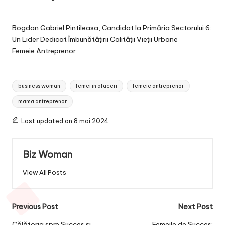
Bogdan Gabriel Pintileasa, Candidat la Primăria Sectorului 6:
Un Lider Dedicat Îmbunătățirii Calității Vieții Urbane
Femeie Antreprenor
Tags:
business woman
femei in afaceri
femeie antreprenor
mama antreprenor
Last updated on 8 mai 2024
Biz Woman
View All Posts
Post
Previous Post
Next Post
Călătoria spre Succes și
Femeile de Succes: