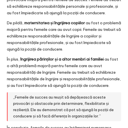
să echilibreze responsabilitățile personale și profesionale, și
au fost împiedicate să ajungă la poziții de conducere.
De pildă,
maternitatea și îngrijirea copiilor
au fost o problemă
majoră pentru femeile care au avut copii. Femeile au trebuit să
echilibreze responsabilitățile de îngrijire a copiilor și
responsabilitățile profesionale, și au fost împiedicate să
ajungă la poziții de conducere.
În plus,
îngrijirea părinților și a altor membri ai familiei
au fost
o altă problemă majoră pentru femeile care au avut
responsabilități de îngrijire. Femeile au trebuit să echilibreze
responsabilitățile de îngrijire și responsabilitățile profesionale,
și au fost împiedicate să ajungă la poziții de conducere.
„Femeile de succes au reușit să depășească aceste
provocări și obstacole prin determinare, flexibilitate și
reziliență. Ele au demonstrat că pot să ajungă la poziții de
conducere și să facă diferența în organizațiile lor.”
În concluzie, femeile de succes au întâmpinat numeroase