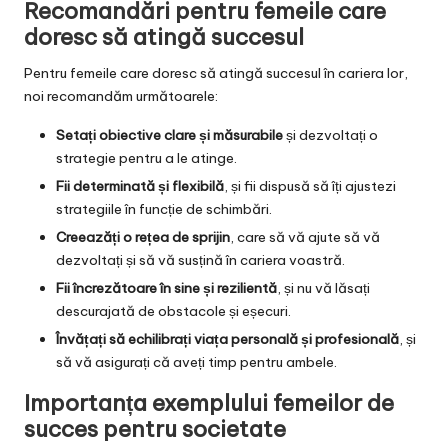
Recomandări pentru femeile care
doresc să atingă succesul
Pentru femeile care doresc să atingă succesul în cariera lor,
noi recomandăm următoarele:
Setați obiective clare și măsurabile
și dezvoltați o
strategie pentru a le atinge.
Fii determinată și flexibilă
, și fii dispusă să îți ajustezi
strategiile în funcție de schimbări.
Creeazăți o rețea de sprijin
, care să vă ajute să vă
dezvoltați și să vă susțină în cariera voastră.
Fii încrezătoare în sine și rezilientă
, și nu vă lăsați
descurajată de obstacole și eșecuri.
Învățați să echilibrați viața personală și profesională
, și
să vă asigurați că aveți timp pentru ambele.
Importanța exemplului femeilor de
succes pentru societate