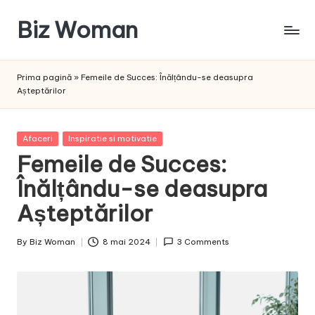
Biz Woman
Skip
to
Afacerea
content
ta,
Prima pagină
»
Femeile de Succes: Înălțându-se deasupra
succesul
Așteptărilor
tău!
Posted
Afaceri
Inspiratie si motivatie
in
Femeile de Succes:
Înălțându-se deasupra
Așteptărilor
By
Biz Woman
8 mai 2024
3 Comments
Posted
by