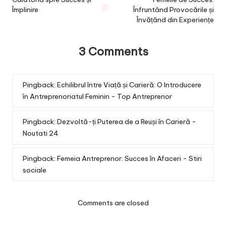
navigation
Împlinire
Înfruntând Provocările și
Învățând din Experiențe
3 Comments
Pingback:
Echilibrul între Viață și Carieră: O Introducere
în Antreprenoriatul Feminin - Top Antreprenor
Pingback:
Dezvoltă-ți Puterea de a Reuși în Carieră -
Noutati 24
Pingback:
Femeia Antreprenor: Succes în Afaceri - Stiri
sociale
Comments are closed