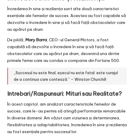
Încrederea în sine și reziliența sunt alte două caracteristici
esențiale ale femeilor de succes. Acestea au fost capabile să
dezvolte o încredere în sine și să facă față obstacolelor care
au apărut pe drum.
De pildă,
Mary Barra
, CEO-ul General Motors, a fost
capabilă să dezvolte o încredere în sine și să facă față
obstacolelor care au apărut pe drum, devenind una dintre
primele femei care au condus o companie din Fortune 500.
„Succesul nu este final, eșecul nu este fatal: este curajul
de a continua care contează.” – Winston Churchill
Intrebari/Raspunsuri: Mituri sau Realitate?
În acest capitol, am analizat caracteristicile femeilor de
succes, care le-au permis să atingă performanțe remarcabile
în diverse domenii. Am văzut cum viziunea și determinarea,
flexibilitatea și adaptabilitatea, încrederea în sine și reziliența
au fost esențiale pentru succesul lor.