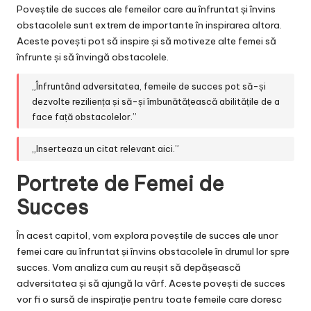
Poveștile de succes ale femeilor care au înfruntat și învins
obstacolele sunt extrem de importante în inspirarea altora.
Aceste povești pot să inspire și să motiveze alte femei să
înfrunte și să învingă obstacolele.
„Înfruntând adversitatea, femeile de succes pot să-și
dezvolte reziliența și să-și îmbunătățească abilitățile de a
face față obstacolelor.”
„Inserteaza un citat relevant aici.”
Portrete de Femei de
Succes
În acest capitol, vom explora poveștile de succes ale unor
femei care au înfruntat și învins obstacolele în drumul lor spre
succes. Vom analiza cum au reușit să depășească
adversitatea și să ajungă la vârf. Aceste povești de succes
vor fi o sursă de inspirație pentru toate femeile care doresc