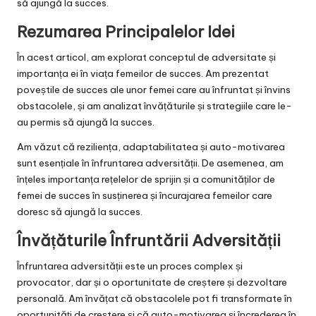
să ajungă la succes.
Rezumarea Principalelor Idei
În acest articol, am explorat conceptul de adversitate și
importanța ei în viața femeilor de succes. Am prezentat
poveștile de succes ale unor femei care au înfruntat și învins
obstacolele, și am analizat învățăturile și strategiile care le-
au permis să ajungă la succes.
Am văzut că reziliența, adaptabilitatea și auto-motivarea
sunt esențiale în înfruntarea adversității. De asemenea, am
înțeles importanța rețelelor de sprijin și a comunităților de
femei de succes în susținerea și încurajarea femeilor care
doresc să ajungă la succes.
Învățăturile Înfruntării Adversității
Înfruntarea adversității este un proces complex și
provocator, dar și o oportunitate de creștere și dezvoltare
personală. Am învățat că obstacolele pot fi transformate în
oportunități de creștere și că auto-motivarea și încrederea în