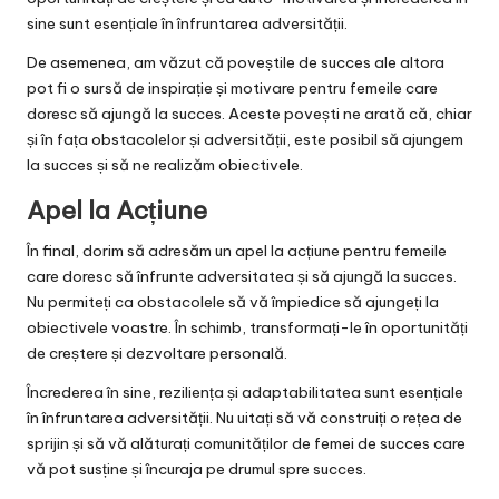
sine sunt esențiale în înfruntarea adversității.
De asemenea, am văzut că poveștile de succes ale altora
pot fi o sursă de inspirație și motivare pentru femeile care
doresc să ajungă la succes. Aceste povești ne arată că, chiar
și în fața obstacolelor și adversității, este posibil să ajungem
la succes și să ne realizăm obiectivele.
Apel la Acțiune
În final, dorim să adresăm un apel la acțiune pentru femeile
care doresc să înfrunte adversitatea și să ajungă la succes.
Nu permiteți ca obstacolele să vă împiedice să ajungeți la
obiectivele voastre. În schimb, transformați-le în oportunități
de creștere și dezvoltare personală.
Încrederea în sine, reziliența și adaptabilitatea sunt esențiale
în înfruntarea adversității. Nu uitați să vă construiți o rețea de
sprijin și să vă alăturați comunităților de femei de succes care
vă pot susține și încuraja pe drumul spre succes.