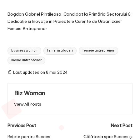
Bogdan Gabriel Pintileasa, Candidat la Primăria Sectorului 6:
Dedicație și Inovație în Proiectele Curente de Urbanizare”
Femeie Antreprenor
Tags:
business woman
femei in afaceri
femeie antreprenor
mama antreprenor
Last updated on 8 mai 2024
Biz Woman
View All Posts
Post
Previous Post
Next Post
navigation
Rețete pentru Succes:
Călătoria spre Succes și