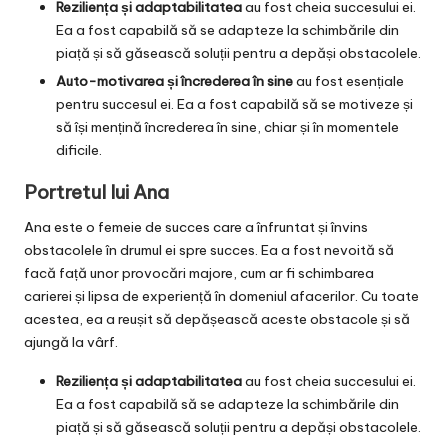
Reziliența și adaptabilitatea
au fost cheia succesului ei.
Ea a fost capabilă să se adapteze la schimbările din
piață și să găsească soluții pentru a depăși obstacolele.
Auto-motivarea și încrederea în sine
au fost esențiale
pentru succesul ei. Ea a fost capabilă să se motiveze și
să își mențină încrederea în sine, chiar și în momentele
dificile.
Portretul lui Ana
Ana este o femeie de succes care a înfruntat și învins
obstacolele în drumul ei spre succes. Ea a fost nevoită să
facă față unor provocări majore, cum ar fi schimbarea
carierei și lipsa de experiență în domeniul afacerilor. Cu toate
acestea, ea a reușit să depășească aceste obstacole și să
ajungă la vârf.
Reziliența și adaptabilitatea
au fost cheia succesului ei.
Ea a fost capabilă să se adapteze la schimbările din
piață și să găsească soluții pentru a depăși obstacolele.