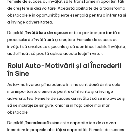
femeile de succes au învățat să le transforme în oportunități
de creștere și dezvoltare. Această abilitate de a transforma
obstacolele în oportunități este esențială pentru a înfrunta și
a învinge adversitatea.
De pildă,
învățătura din eșecuri
este o parte importantă a
procesului de învățătură și creștere. Femeile de succes au
învățat să analizeze eșecurile și să identifice lecțiile învățate,
astfel încât să poată aplica aceste lecții în viitor.
Rolul Auto-Motivării și al Încrederii
în Sine
Auto-motivarea și încrederea în sine sunt două dintre cele
mai importante elemente pentru a înfrunta și a învinge
adversitatea. Femeile de succes au învățat să se motiveze și
să se încurajeze singure, chiar și în fața celor mai mari
obstacole.
De pildă,
încrederea în sine
este capacitatea de a avea
încredere în propriile abilități și capacități. Femeile de succes