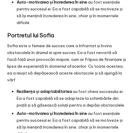
Auto-motivarea și încrederea în sine
au fost esențiale
pentru succesul ei. Ea a fost capabilă să se motiveze și
să își mențină încrederea în sine, chiar și în momentele
dificile.
Portretul lui Sofia
Sofia este o femeie de succes care a înfruntat și învins
obstacolele în drumul ei spre succes. Ea a fost nevoită să
facă față unor provocări majore, cum ar fi lipsa de finanțare și
lipsa de experiență în domeniul afacerilor. Cu toate acestea,
ea a reușit să depășească aceste obstacole și să ajungă la
vârf.
Reziliența și adaptabilitatea
au fost cheia succesului ei.
Ea a fost capabilă să se adapteze la schimbările din
piață și să găsească soluții pentru a depăși obstacolele.
Auto-motivarea și încrederea în sine
au fost esențiale
pentru succesul ei. Ea a fost capabilă să se motiveze și
să își mențină încrederea în sine, chiar și în momentele