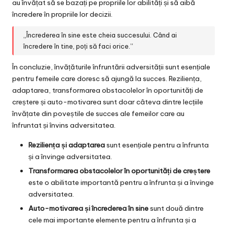
au învățat să se bazați pe propriile lor abilități și să aibă
încredere în propriile lor decizii.
„Încrederea în sine este cheia succesului. Când ai
încredere în tine, poți să faci orice.”
În concluzie, învățăturile înfruntării adversității sunt esențiale
pentru femeile care doresc să ajungă la succes. Reziliența,
adaptarea, transformarea obstacolelor în oportunități de
creștere și auto-motivarea sunt doar câteva dintre lecțiile
învățate din poveștile de succes ale femeilor care au
înfruntat și învins adversitatea.
Reziliența și adaptarea
sunt esențiale pentru a înfrunta
și a învinge adversitatea.
Transformarea obstacolelor în oportunități de creștere
este o abilitate importantă pentru a înfrunta și a învinge
adversitatea.
Auto-motivarea și încrederea în sine
sunt două dintre
cele mai importante elemente pentru a înfrunta și a