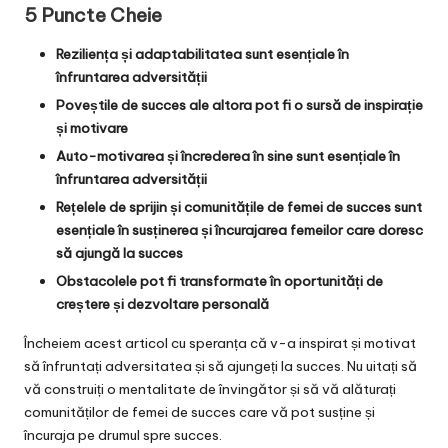
5 Puncte Cheie
Reziliența și adaptabilitatea sunt esențiale în
înfruntarea adversității
Poveștile de succes ale altora pot fi o sursă de inspirație
și motivare
Auto-motivarea și încrederea în sine sunt esențiale în
înfruntarea adversității
Rețelele de sprijin și comunitățile de femei de succes sunt
esențiale în susținerea și încurajarea femeilor care doresc
să ajungă la succes
Obstacolele pot fi transformate în oportunități de
creștere și dezvoltare personală
Încheiem acest articol cu speranța că v-a inspirat și motivat
să înfruntați adversitatea și să ajungeți la succes. Nu uitați să
vă construiți o mentalitate de învingător și să vă alăturați
comunităților de femei de succes care vă pot susține și
încuraja pe drumul spre succes.