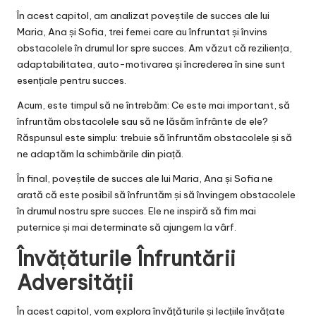
În acest capitol, am analizat poveștile de succes ale lui
Maria, Ana și Sofia, trei femei care au înfruntat și învins
obstacolele în drumul lor spre succes. Am văzut că reziliența,
adaptabilitatea, auto-motivarea și încrederea în sine sunt
esențiale pentru succes.
Acum, este timpul să ne întrebăm: Ce este mai important, să
înfruntăm obstacolele sau să ne lăsăm înfrânte de ele?
Răspunsul este simplu: trebuie să înfruntăm obstacolele și să
ne adaptăm la schimbările din piață.
În final, poveștile de succes ale lui Maria, Ana și Sofia ne
arată că este posibil să înfruntăm și să învingem obstacolele
în drumul nostru spre succes. Ele ne inspiră să fim mai
puternice și mai determinate să ajungem la vârf.
Învățăturile Înfruntării
Adversității
În acest capitol, vom explora învățăturile și lecțiile învățate