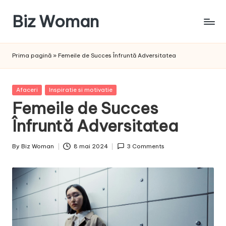
Biz Woman
Skip
to
Afacerea
content
ta,
Prima pagină
»
Femeile de Succes Înfruntă Adversitatea
succesul
tău!
Posted
Afaceri
Inspiratie si motivatie
in
Femeile de Succes
Înfruntă Adversitatea
By
Biz Woman
8 mai 2024
3 Comments
Posted
by