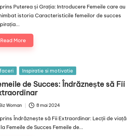
prins Puterea și Grația: Introducere Femeile care au
himbat istoria Caracteristicile femeilor de succes
spirația…
Read More
sted
faceri
Inspiratie si motivatie
emeile de Succes: Îndrăznește să Fii
xtraordinar
Biz Woman
8 mai 2024
ted
prins Îndrăznește să Fii Extraordinar: Lecții de viață
 la Femeile de Succes Femeile de…