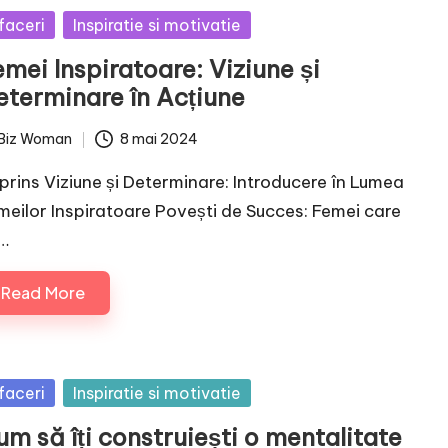
sted
faceri
Inspiratie si motivatie
mei Inspiratoare: Viziune și
eterminare în Acțiune
Biz Woman
8 mai 2024
ted
prins Viziune și Determinare: Introducere în Lumea
meilor Inspiratoare Povești de Succes: Femei care
…
Read More
sted
faceri
Inspiratie si motivatie
m să îți construiești o mentalitate