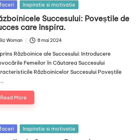
sted
faceri
Inspiratie si motivatie
ăzboinicele Succesului: Poveștile de
ucces care Inspira.
Biz Woman
8 mai 2024
ted
prins Războinice ale Succesului: Introducere
ovocările Femeilor în Căutarea Succesului
racteristicile Războinicelor Succesului Poveștile
…
Read More
sted
faceri
Inspiratie si motivatie