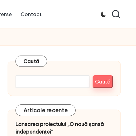
verse
Contact
Caută
Caută
Articole recente
Lansarea proiectului „O nouă șansă
independenței”