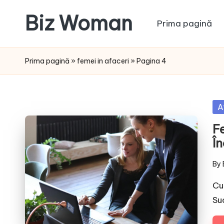
Biz Woman
Prima pagină
Skip
to
Afacerea
content
ta,
Prima pagină
»
femei in afaceri
»
Pagina 4
succesul
tău!
Po
A
in
F
Î
By
Pos
by
Cup
Su