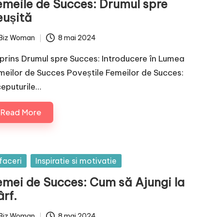
emeile de Succes: Drumul spre
eușită
Biz Woman
8 mai 2024
ted
prins Drumul spre Succes: Introducere în Lumea
meilor de Succes Poveștile Femeilor de Succes:
ceputurile…
Read More
sted
faceri
Inspiratie si motivatie
emei de Succes: Cum să Ajungi la
rf.
Biz Woman
8 mai 2024