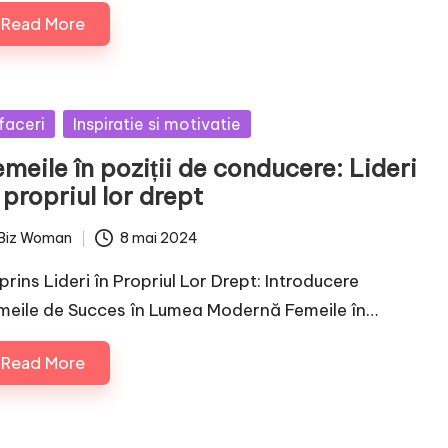
Read More
sted
faceri
Inspiratie si motivatie
meile în poziții de conducere: Lideri
 propriul lor drept
Biz Woman
8 mai 2024
ted
prins Lideri în Propriul Lor Drept: Introducere
meile de Succes în Lumea Modernă Femeile în…
Read More