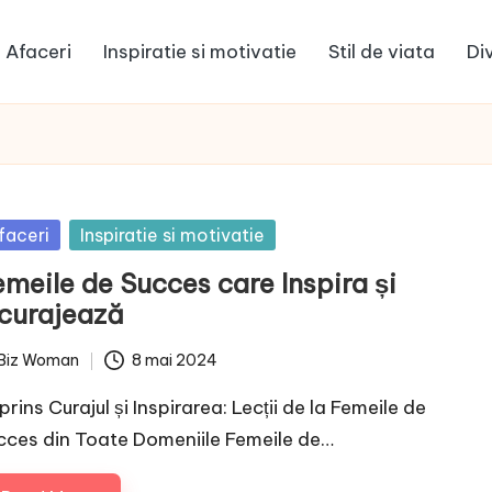
Afaceri
Inspiratie si motivatie
Stil de viata
Di
sted
faceri
Inspiratie si motivatie
emeile de Succes care Inspira și
ncurajează
Biz Woman
8 mai 2024
ted
rins Curajul și Inspirarea: Lecții de la Femeile de
cces din Toate Domeniile Femeile de…