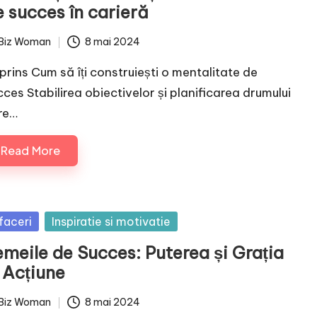
e succes în carieră
Biz Woman
8 mai 2024
ted
prins Cum să îți construiești o mentalitate de
cces Stabilirea obiectivelor și planificarea drumului
re…
Read More
sted
faceri
Inspiratie si motivatie
emeile de Succes: Puterea și Grația
 Acțiune
Biz Woman
8 mai 2024
ted