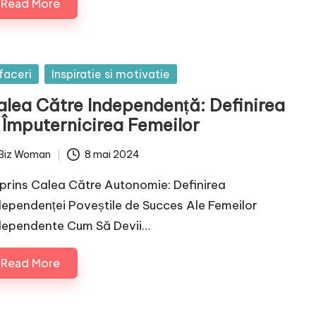
Read More
sted
faceri
Inspiratie si motivatie
alea Către Independență: Definirea
i Împuternicirea Femeilor
Biz Woman
8 mai 2024
ted
prins Calea Către Autonomie: Definirea
dependenței Poveștile de Succes Ale Femeilor
dependente Cum Să Devii…
Read More