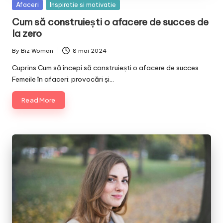
Posted
Afaceri
Inspiratie si motivatie
in
Cum să construiești o afacere de succes de
la zero
By
Biz Woman
8 mai 2024
Posted
by
Cuprins Cum să începi să construiești o afacere de succes
Femeile în afaceri: provocări și…
Read More