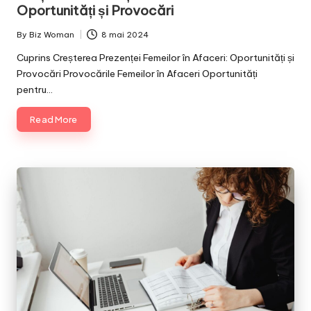
Oportunități și Provocări
By
Biz Woman
8 mai 2024
Posted
by
Cuprins Creșterea Prezenței Femeilor în Afaceri: Oportunități și
Provocări Provocările Femeilor în Afaceri Oportunități
pentru…
Read More