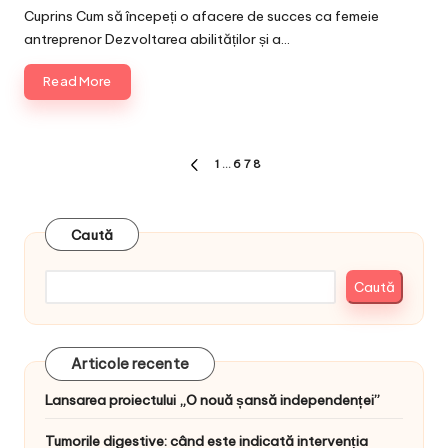
by
Cuprins Cum să începeți o afacere de succes ca femeie
antreprenor Dezvoltarea abilităților și a…
Read More
Paginație
1
…
6
7
8
PREVIOUS
articole
PAGE
Caută
Caută
Articole recente
Lansarea proiectului „O nouă șansă independenței”
Tumorile digestive: când este indicată intervenția