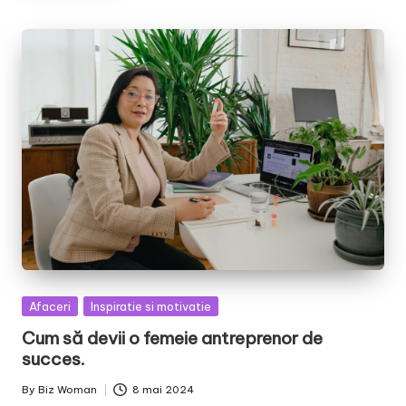
Posted
Afaceri
Inspiratie si motivatie
in
Cum să devii o femeie antreprenor de
succes.
By
Biz Woman
8 mai 2024
Posted