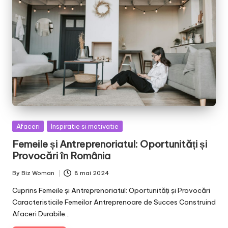
Posted
Afaceri
Inspiratie si motivatie
in
Femeile și Antreprenoriatul: Oportunități și
Provocări în România
By
Biz Woman
8 mai 2024
Posted
by
Cuprins Femeile și Antreprenoriatul: Oportunități și Provocări
Caracteristicile Femeilor Antreprenoare de Succes Construind
Afaceri Durabile…