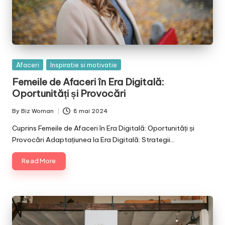
Posted
Afaceri
Inspiratie si motivatie
in
Femeile de Afaceri în Era Digitală:
Oportunități și Provocări
By
Biz Woman
8 mai 2024
Posted
by
Cuprins Femeile de Afaceri în Era Digitală: Oportunități și
Provocări Adaptațiunea la Era Digitală: Strategii…
Read More