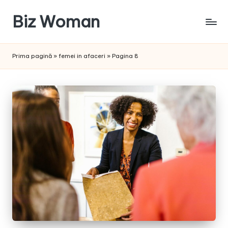
Biz Woman
Skip
to
Afacerea
content
ta,
Prima pagină
»
femei in afaceri
»
Pagina 8
succesul
tău!