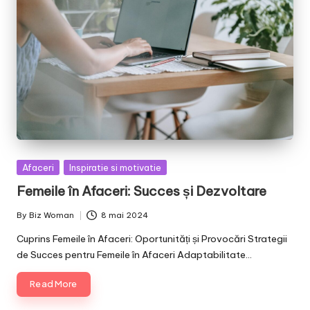
Posted
Afaceri
Inspiratie si motivatie
in
Femeile în Afaceri: Succes și Dezvoltare
By
Biz Woman
8 mai 2024
Posted
by
Cuprins Femeile în Afaceri: Oportunități și Provocări Strategii
de Succes pentru Femeile în Afaceri Adaptabilitate…
Read More