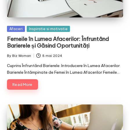
Posted
Afaceri
Inspiratie si motivatie
in
Femeile în Lumea Afacerilor: Înfruntând
Barierele și Găsind Oportunități
By
Biz Woman
8 mai 2024
Posted
by
Cuprins Înfruntând Barierele: Introducere în Lumea Afacerilor
Barierele Întâmpinate de Femei în Lumea Afacerilor Femeile…
Read More