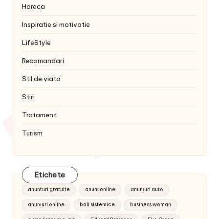
Horeca
Inspiratie si motivatie
LifeStyle
Recomandari
Stil de viata
Stiri
Tratament
Turism
Etichete
anunturi gratuite
anunț online
anunțuri auto
anunțuri online
boli sistemice
business woman