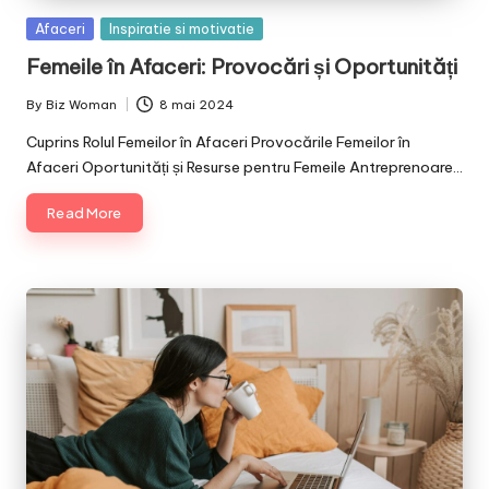
Posted
Afaceri
Inspiratie si motivatie
in
Femeile în Afaceri: Provocări și Oportunități
By
Biz Woman
8 mai 2024
Posted
by
Cuprins Rolul Femeilor în Afaceri Provocările Femeilor în
Afaceri Oportunități și Resurse pentru Femeile Antreprenoare…
Read More