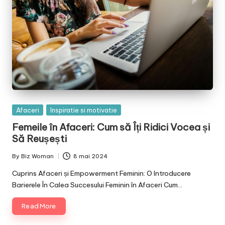
Posted
Afaceri
Inspiratie si motivatie
in
Femeile în Afaceri: Cum să Îți Ridici Vocea și
Să Reușești
By
Biz Woman
8 mai 2024
Posted
by
Cuprins Afaceri și Empowerment Feminin: O Introducere
Barierele În Calea Succesului Feminin în Afaceri Cum…
Read More