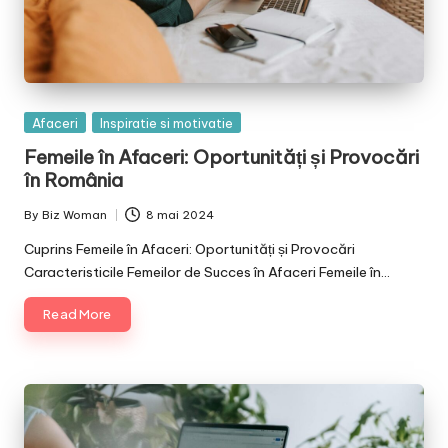
Posted
Afaceri
Inspiratie si motivatie
in
Femeile în Afaceri: Oportunități și Provocări
în România
By
Biz Woman
8 mai 2024
Posted
by
Cuprins Femeile în Afaceri: Oportunități și Provocări
Caracteristicile Femeilor de Succes în Afaceri Femeile în…
Read More