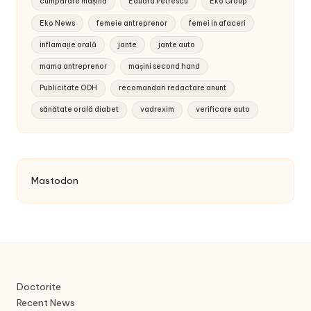
cumpărare mașină
Eduard Petrescu
Eko Group
Eko News
femeie antreprenor
femei in afaceri
inflamație orală
jante
jante auto
mama antreprenor
mașini second hand
Publicitate OOH
recomandari redactare anunt
sănătate orală diabet
vadrexim
verificare auto
Mastodon
Doctorite
Recent News