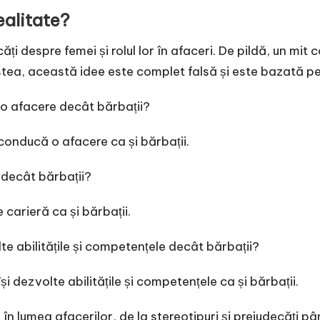
ealitate?
căți despre femei și rolul lor în afaceri. De pildă, un mi
ea, această idee este complet falsă și este bazată pe s
 o afacere decât bărbații?
 conducă o afacere ca și bărbații.
 decât bărbații?
e carieră ca și bărbații.
te abilitățile și competențele decât bărbații?
își dezvolte abilitățile și competențele ca și bărbații.
 în lumea afacerilor, de la stereotipuri și prejudecăți pâ