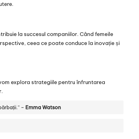
utere.
tribuie la succesul companiilor. Când femeile
perspective, ceea ce poate conduce la inovație și
 vom explora strategiile pentru înfruntarea
r.
ărbații.” –
Emma Watson