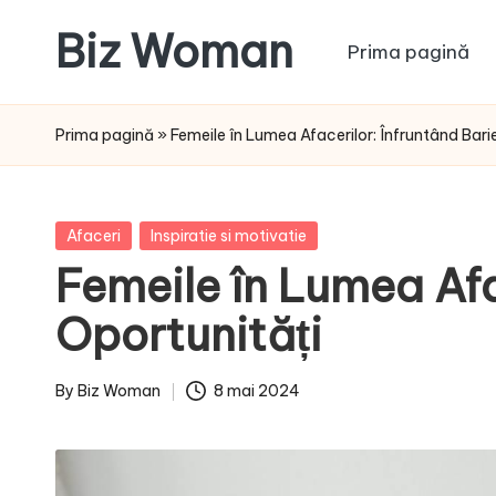
Biz Woman
Prima pagină
Skip
to
Afacerea
content
ta,
Prima pagină
»
Femeile în Lumea Afacerilor: Înfruntând Barie
succesul
tău!
Posted
Afaceri
Inspiratie si motivatie
in
Femeile în Lumea Afa
Oportunități
By
Biz Woman
8 mai 2024
Posted
by