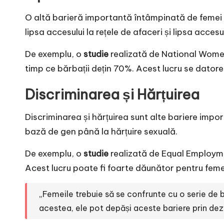
O altă barieră importantă întâmpinată de femei în
lipsa accesului la rețele de afaceri și lipsa accesu
De exemplu, o
studie
realizată de National Women 
timp ce bărbații dețin 70%. Acest lucru se datorea
Discriminarea și Hărțuirea
Discriminarea și hărțuirea sunt alte bariere impo
bază de gen până la hărțuire sexuală.
De exemplu, o
studie
realizată de Equal Employmen
Acest lucru poate fi foarte dăunător pentru feme
„Femeile trebuie să se confrunte cu o serie de ba
acestea, ele pot depăși aceste bariere prin dezvol