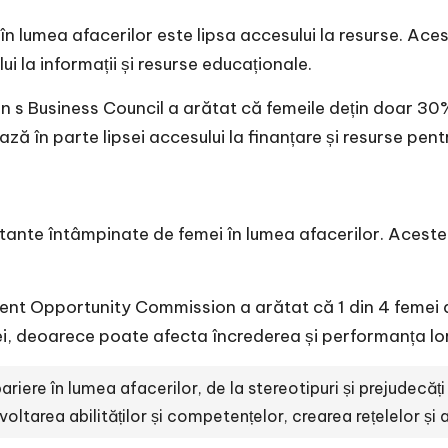
 lumea afacerilor este lipsa accesului la resurse. Acest
lui la informații și resurse educaționale.
s Business Council a arătat că femeile dețin doar 30% d
ză în parte lipsei accesului la finanțare și resurse pent
rtante întâmpinate de femei în lumea afacerilor. Aceste
t Opportunity Commission a arătat că 1 din 4 femei a f
i, deoarece poate afecta încrederea și performanța lor
riere în lumea afacerilor, de la stereotipuri și prejudecăți 
tarea abilităților și competențelor, crearea rețelelor și ali