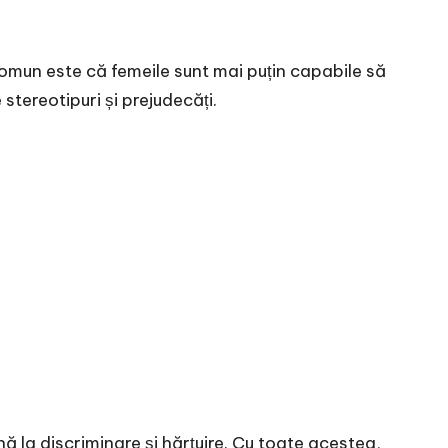
t comun este că femeile sunt mai puțin capabile să
tereotipuri și prejudecăți.
nă la discriminare și hărțuire. Cu toate acestea,