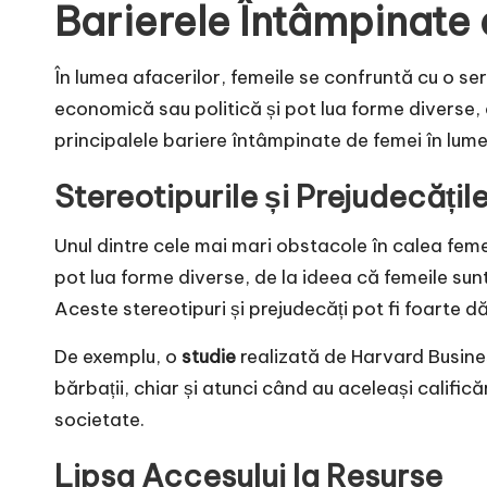
Barierele Întâmpinate
În lumea afacerilor, femeile se confruntă cu o ser
economică sau politică și pot lua forme diverse, d
principalele bariere întâmpinate de femei în lume
Stereotipurile și Prejudecățil
Unul dintre cele mai mari obstacole în calea feme
pot lua forme diverse, de la ideea că femeile sun
Aceste stereotipuri și prejudecăți pot fi foarte d
De exemplu, o
studie
realizată de Harvard Busines
bărbații, chiar și atunci când au aceleași califică
societate.
Lipsa Accesului la Resurse