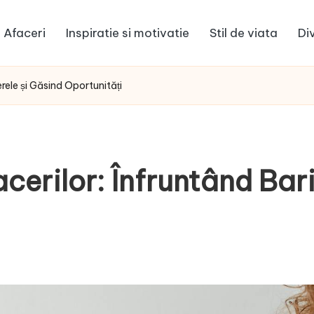
Afaceri
Inspiratie si motivatie
Stil de viata
Di
rele și Găsind Oportunități
cerilor: Înfruntând Bari