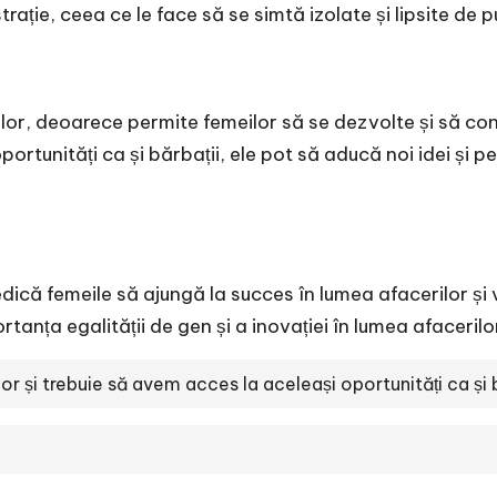
strație, ceea ce le face să se simtă izolate și lipsite de p
ilor, deoarece permite femeilor să se dezvolte și să con
portunități ca și bărbații, ele pot să aducă noi idei și 
edică femeile să ajungă la succes în lumea afacerilor și
nța egalității de gen și a inovației în lumea afacerilo
or și trebuie să avem acces la aceleași oportunități ca și b