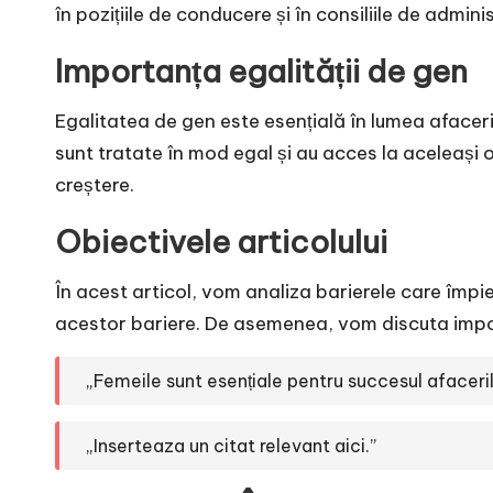
în pozițiile de conducere și în consiliile de admini
Importanța egalității de gen
Egalitatea de gen este esențială în lumea afacer
sunt tratate în mod egal și au acces la aceleași o
creștere.
Obiectivele articolului
În acest articol, vom analiza barierele care împi
acestor bariere. De asemenea, vom discuta importa
„Femeile sunt esențiale pentru succesul afaceril
„Inserteaza un citat relevant aici.”