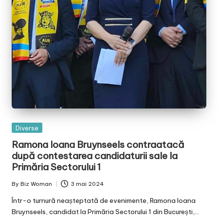
Posted
Diverse
in
Ramona Ioana Bruynseels contraatacă
după contestarea candidaturii sale la
Primăria Sectorului 1
By
Biz Woman
3 mai 2024
Posted
by
Într-o turnură neașteptată de evenimente, Ramona Ioana
Bruynseels, candidat la Primăria Sectorului 1 din București,…