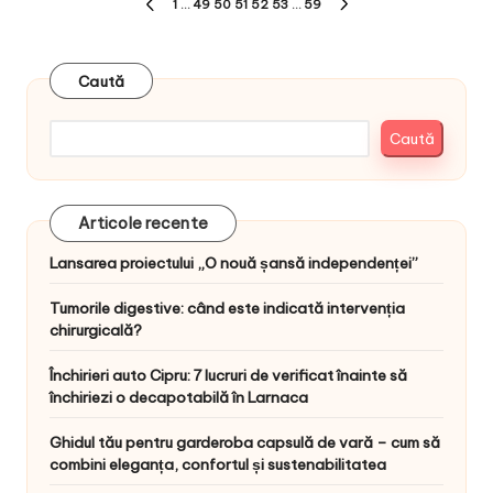
Paginație
1
…
49
50
51
52
53
…
59
PREVIOUS
NEXT
articole
PAGE
PAGE
Caută
Caută
Articole recente
Lansarea proiectului „O nouă șansă independenței”
Tumorile digestive: când este indicată intervenția
chirurgicală?
Închirieri auto Cipru: 7 lucruri de verificat înainte să
închiriezi o decapotabilă în Larnaca
Ghidul tău pentru garderoba capsulă de vară – cum să
combini eleganța, confortul și sustenabilitatea