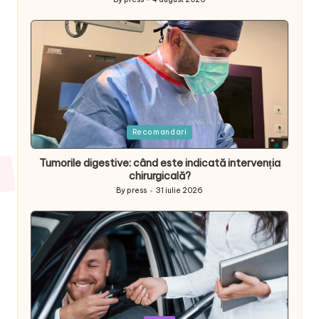
Posted
by
Posted
Recomandari
in
Tumorile digestive: când este indicată intervenția
chirurgicală?
By
press
31 iulie 2026
Posted
by