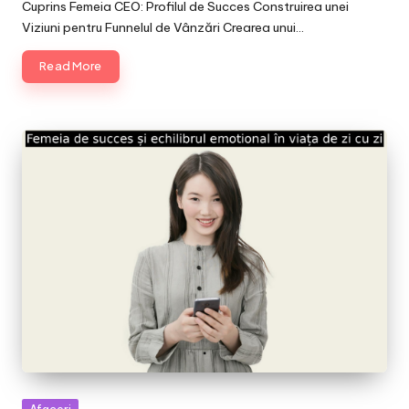
by
Cuprins Femeia CEO: Profilul de Succes Construirea unei
Viziuni pentru Funnelul de Vânzări Crearea unui…
Read More
Posted