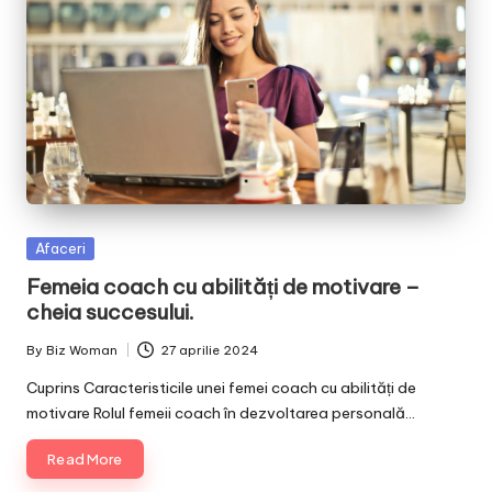
Posted
Afaceri
in
Femeia coach cu abilități de motivare –
cheia succesului.
By
Biz Woman
27 aprilie 2024
Posted
by
Cuprins Caracteristicile unei femei coach cu abilități de
motivare Rolul femeii coach în dezvoltarea personală…
Read More