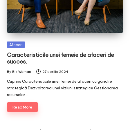
Posted
Afaceri
in
Caracteristicile unei femeie de afaceri de
succes.
By
Biz Woman
27 aprilie 2024
Posted
by
Cuprins Caracteristicile unei femei de afaceri cu gândire
strategică Dezvoltarea unei viziuni strategice Gestionarea
resurselor…
Read More