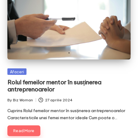
Posted
Afaceri
in
Rolul femeilor mentor în susținerea
antreprenoarelor
By
Biz Woman
27 aprilie 2024
Posted
by
Cuprins Rolul femeilor mentor în susținerea antreprenoarelor
Caracteristicile unei femei mentor ideale Cum poate o…
Read More