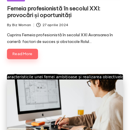
in
Femeia profesionistă în secolul XXI:
provocări și oportunități
By
Biz Woman
27 aprilie 2024
Posted
by
Cuprins Femeia profesionistă în secolul XXI Avansarea în
carieră: factori de succes și obstacole Rolul…
Read More