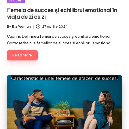
Afaceri
in
Femeia de succes și echilibrul emotional în
viața de zi cu zi
By
Biz Woman
27 aprilie 2024
Posted
by
Cuprins Definirea femeii de succes și echilibru emotional
Caracteristicile femeilor de succes și echilibru emotional…
Read More