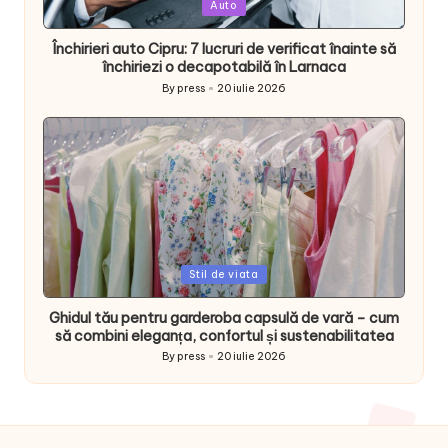
Posted
Auto
in
Închirieri auto Cipru: 7 lucruri de verificat înainte să
închiriezi o decapotabilă în Larnaca
By
press
20 iulie 2026
Posted
by
Posted
Stil de viata
in
Ghidul tău pentru garderoba capsulă de vară – cum
să combini eleganța, confortul și sustenabilitatea
By
press
20 iulie 2026
Posted
by