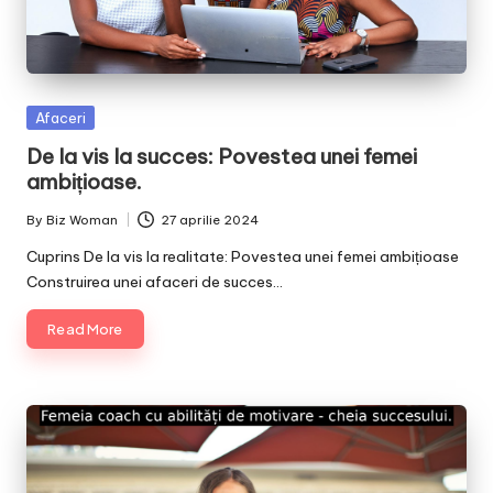
Posted
Afaceri
in
De la vis la succes: Povestea unei femei
ambițioase.
By
Biz Woman
27 aprilie 2024
Posted
by
Cuprins De la vis la realitate: Povestea unei femei ambițioase
Construirea unei afaceri de succes…
Read More