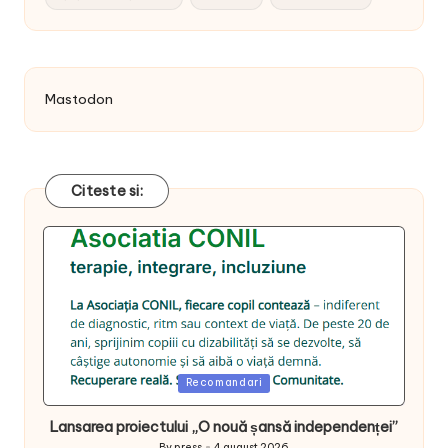
Mastodon
Citeste si:
Posted
Recomandari
in
Lansarea proiectului „O nouă șansă independenței”
By
press
4 august 2026