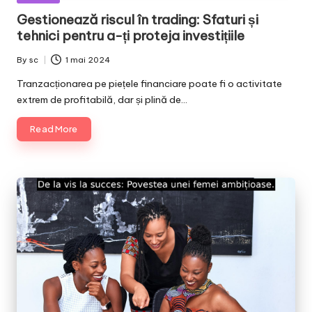
in
Gestionează riscul în trading: Sfaturi și
tehnici pentru a-ți proteja investițiile
By
sc
1 mai 2024
Posted
by
Tranzacționarea pe piețele financiare poate fi o activitate
extrem de profitabilă, dar și plină de…
Read More