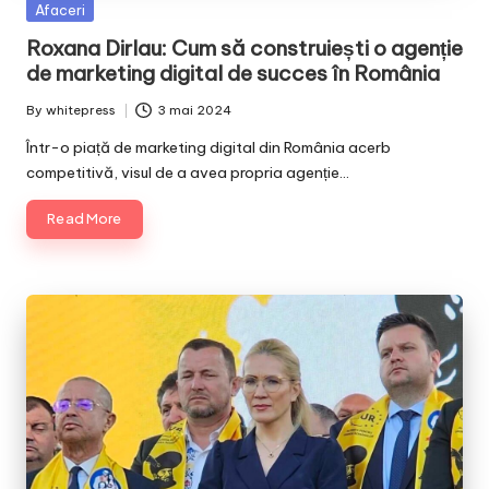
Posted
Afaceri
in
Roxana Dirlau: Cum să construiești o agenție
de marketing digital de succes în România
By
whitepress
3 mai 2024
Posted
by
Într-o piață de marketing digital din România acerb
competitivă, visul de a avea propria agenție…
Read More