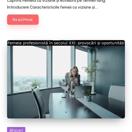
Cuprins Femeia cu viziune și echilibru pe termen lung:
Introducere Caracteristicile femeii cu viziune și…
Read More
Posted
Afaceri