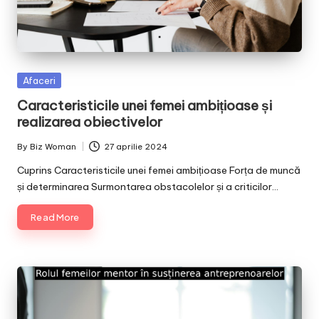
Posted
Afaceri
in
Caracteristicile unei femei ambițioase și
realizarea obiectivelor
By
Biz Woman
27 aprilie 2024
Posted
by
Cuprins Caracteristicile unei femei ambițioase Forța de muncă
și determinarea Surmontarea obstacolelor și a criticilor…
Read More