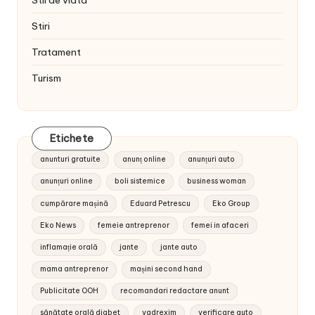
Stiri
Tratament
Turism
Etichete
anunturi gratuite
anunț online
anunțuri auto
anunțuri online
boli sistemice
business woman
cumpărare mașină
Eduard Petrescu
Eko Group
Eko News
femeie antreprenor
femei in afaceri
inflamație orală
jante
jante auto
mama antreprenor
mașini second hand
Publicitate OOH
recomandari redactare anunt
sănătate orală diabet
vadrexim
verificare auto