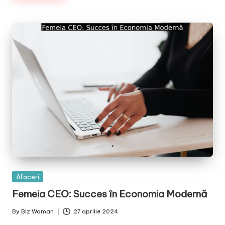
Posted
Afaceri
in
Femeia CEO: Succes în Economia Modernă
By
Biz Woman
27 aprilie 2024
Posted