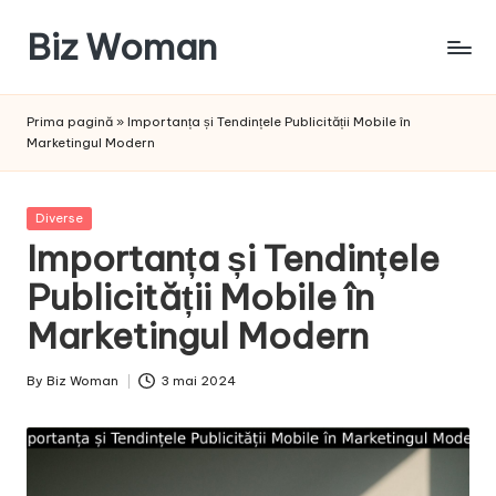
Biz Woman
Skip
to
Afacerea
content
ta,
Prima pagină
»
Importanța și Tendințele Publicității Mobile în
succesul
Marketingul Modern
tău!
Posted
Diverse
in
Importanța și Tendințele
Publicității Mobile în
Marketingul Modern
By
Biz Woman
3 mai 2024
Posted
by