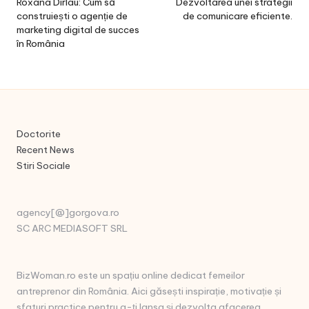
navigation
Roxana Dirlau: Cum să
Dezvoltarea unei strategii
construiești o agenție de
de comunicare eficiente.
marketing digital de succes
în România
Doctorite
Recent News
Stiri Sociale
agency[@]gorgova.ro
SC ARC MEDIASOFT SRL
BizWoman.ro este un spațiu online dedicat femeilor
antreprenor din România. Aici găsești inspirație, motivație și
sfaturi practice pentru a-ți lansa și dezvolta afacerea.