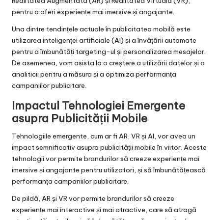
Realitatea Augmentată (AR) și Realitatea Virtuală (VR),
pentru a oferi experiențe mai imersive și angajante.
Una dintre tendințele actuale în publicitatea mobilă este
utilizarea inteligenței artificiale (AI) și a învățării automate
pentru a îmbunătăți targeting-ul și personalizarea mesajelor.
De asemenea, vom asista la o creștere a utilizării datelor și a
analiticii pentru a măsura și a optimiza performanța
campaniilor publicitare.
Impactul Tehnologiei Emergente
asupra Publicității Mobile
Tehnologiile emergente, cum ar fi AR, VR și AI, vor avea un
impact semnificativ asupra publicității mobile în viitor. Aceste
tehnologii vor permite brandurilor să creeze experiențe mai
imersive și angajante pentru utilizatori, și să îmbunătățească
performanța campaniilor publicitare.
De pildă, AR și VR vor permite brandurilor să creeze
experiențe mai interactive și mai atractive, care să atragă