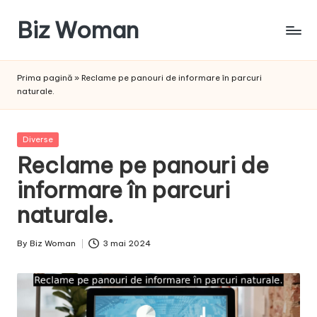
Biz Woman
Skip
to
Afacerea
content
ta,
Prima pagină
»
Reclame pe panouri de informare în parcuri
succesul
naturale.
tău!
Posted
Diverse
in
Reclame pe panouri de
informare în parcuri
naturale.
By
Biz Woman
3 mai 2024
Posted
by