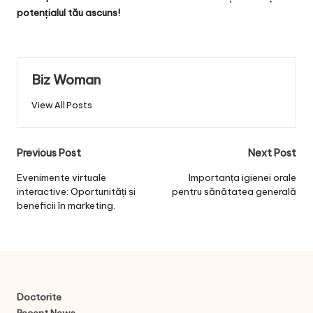
potențialul tău ascuns!
Biz Woman
View All Posts
Post
Previous Post
Next Post
navigation
Evenimente virtuale
Importanța igienei orale
interactive: Oportunități și
pentru sănătatea generală
beneficii în marketing.
Doctorite
Recent News