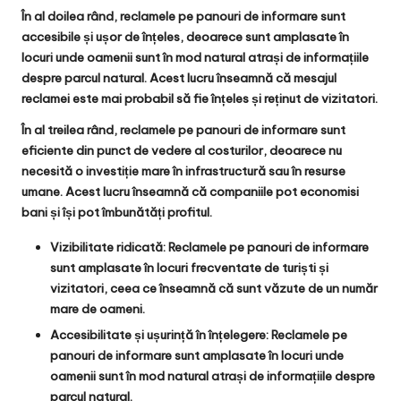
În al doilea rând, reclamele pe panouri de informare sunt
accesibile și ușor de înțeles, deoarece sunt amplasate în
locuri unde oamenii sunt în mod natural atrași de informațiile
despre parcul natural. Acest lucru înseamnă că mesajul
reclamei este mai probabil să fie înțeles și reținut de vizitatori.
În al treilea rând, reclamele pe panouri de informare sunt
eficiente din punct de vedere al costurilor, deoarece nu
necesită o investiție mare în infrastructură sau în resurse
umane. Acest lucru înseamnă că companiile pot economisi
bani și își pot îmbunătăți profitul.
Vizibilitate ridicată
: Reclamele pe panouri de informare
sunt amplasate în locuri frecventate de turiști și
vizitatori, ceea ce înseamnă că sunt văzute de un număr
mare de oameni.
Accesibilitate și ușurință în înțelegere
: Reclamele pe
panouri de informare sunt amplasate în locuri unde
oamenii sunt în mod natural atrași de informațiile despre
parcul natural.