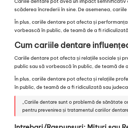
Cariile dentare pot avea un impact semnificativ asu
scăderea încrederii în sine. De asemenea, cariile d
În plus, cariile dentare pot afecta și performanț
vorbească în public, de teamă de a fi ridiculizată
Cum cariile dentare influențea
Cariile dentare pot afecta și relațiile sociale ș
public sau să vorbească în public, de teamă de a fi
În plus, cariile dentare pot afecta și relațiile p
în public, de teamă de a fi ridiculizată sau judeca
„Cariile dentare sunt o problemă de sănătate or
pentru prevenirea și tratamentul cariilor dentar
Intrebari/Raspunsuri: Mituri sau R