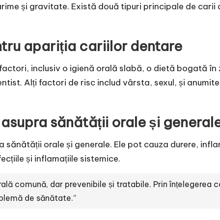
rime și gravitate. Există două tipuri principale de carii 
tru apariția cariilor dentare
ctori, inclusiv o igienă orală slabă, o dietă bogată în z
dentist. Alți factori de risc includ vârsta, sexul, și anumit
 asupra sănătății orale și general
ănătății orale și generale. Ele pot cauza durere, inflamaț
cțiile și inflamațiile sistemice.
lă comună, dar prevenibile și tratabile. Prin înțelegerea c
oblemă de sănătate.”