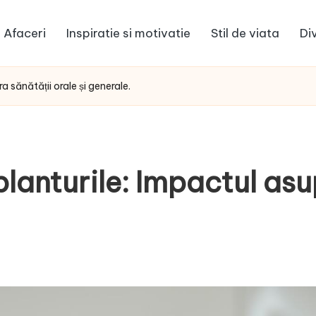
Afaceri
Inspiratie si motivatie
Stil de viata
Di
a sănătății orale și generale.
planturile: Impactul asu