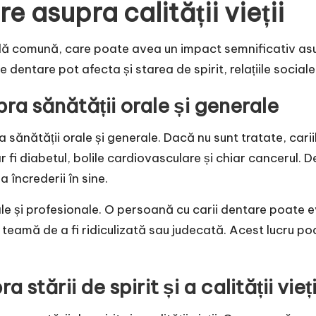
re asupra calității vieții
ă comună, care poate avea un impact semnificativ asupra
 dentare pot afecta și starea de spirit, relațiile sociale ș
ra sănătății orale și generale
ănătății orale și generale. Dacă nu sunt tratate, cariile
 fi diabetul, bolile cardiovasculare și chiar cancerul. 
 încrederii în sine.
ociale și profesionale. O persoană cu carii dentare poat
teamă de a fi ridiculizată sau judecată. Acest lucru poat
stării de spirit și a calității vieți