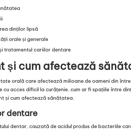
sănătatea
ii
rea dinților lipsă
ții orale și generale
i tratamentul cariilor dentare
nt și cum afectează sănăt
ate orală care afectează milioane de oameni din întrea
cu acces dificil la curățenie, cum ar fi spațiile între dinți
unt și cum afectează sănătatea.
lor dentare
ului dentar, cauzată de acidul produs de bacteriile care