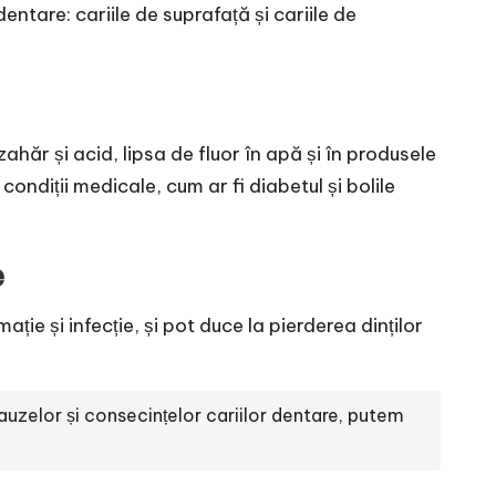
dentare: cariile de suprafață și cariile de
ahăr și acid, lipsa de fluor în apă și în produsele
e condiții medicale, cum ar fi diabetul și bolile
e
ie și infecție, și pot duce la pierderea dinților
auzelor și consecințelor cariilor dentare, putem