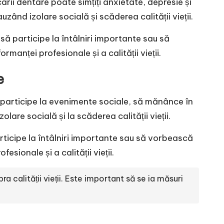
carii dentare poate simțiți anxietate, depresie și
uzând izolare socială și scăderea calității vieții.
să participe la întâlniri importante sau să
anței profesionale și a calității vieții.
e
să participe la evenimente sociale, să mănânce în
are socială și la scăderea calității vieții.
articipe la întâlniri importante sau să vorbească
sionale și a calității vieții.
calității vieții. Este important să se ia măsuri