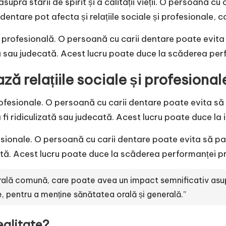
pra stării de spirit și a calității vieții. O persoană cu 
entare pot afecta și relațiile sociale și profesionale, ca
a profesională. O persoană cu carii dentare poate evita 
 sau judecată. Acest lucru poate duce la scăderea perform
ză relațiile sociale și profesional
i profesionale. O persoană cu carii dentare poate evita 
 ridiculizată sau judecată. Acest lucru poate duce la izol
rofesionale. O persoană cu carii dentare poate evita să p
tă. Acest lucru poate duce la scăderea performanței profe
ală comună, care poate avea un impact semnificativ asupra 
e, pentru a menține sănătatea orală și generală.”
ealitate?