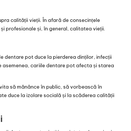
 calității vieții. În afară de consecințele
i profesionale și, în general, calitatea vieții.
 dentare pot duce la pierderea dinților, infecții
De asemenea, cariile dentare pot afecta și starea
e evita să mănânce în public, să vorbească în
e duce la izolare socială și la scăderea calității
i