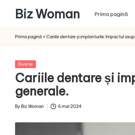
Biz Woman
Prima pagină
Skip
to
Afacerea
content
ta,
Prima pagină
»
Cariile dentare și implanturile: Impactul asupr
succesul
tău!
Posted
Diverse
in
Cariile dentare și im
generale.
By
Biz Woman
6 mai 2024
Posted
by