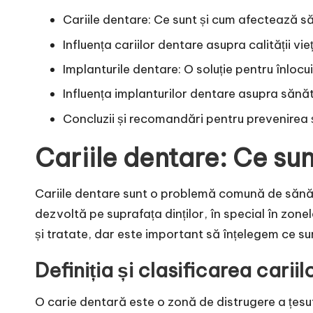
Cariile dentare: Ce sunt și cum afectează 
Influența cariilor dentare asupra calității vieț
Implanturile dentare: O soluție pentru înlocui
Influența implanturilor dentare asupra sănătă
Concluzii și recomandări pentru prevenirea ș
Cariile dentare: Ce su
Cariile dentare sunt o problemă comună de sănăt
dezvoltă pe suprafața dinților, în special în zonele 
și tratate, dar este important să înțelegem ce s
Definiția și clasificarea carii
O carie dentară este o zonă de distrugere a țesut