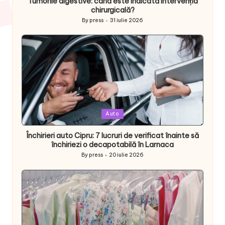
Tumorile digestive: când este indicată intervenția
chirurgicală?
By
press
31 iulie 2026
Posted
by
Posted
Auto
in
Închirieri auto Cipru: 7 lucruri de verificat înainte să
închiriezi o decapotabilă în Larnaca
By
press
20 iulie 2026
Posted
by