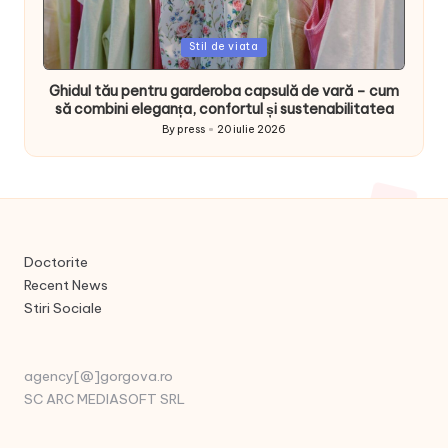
Posted
Stil de viata
in
Ghidul tău pentru garderoba capsulă de vară – cum
să combini eleganța, confortul și sustenabilitatea
By
press
20 iulie 2026
Posted
by
Doctorite
Recent News
Stiri Sociale
agency[@]gorgova.ro
SC ARC MEDIASOFT SRL