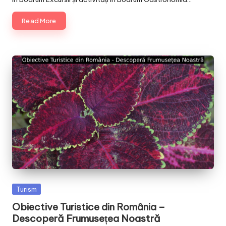
Read More
Posted
Turism
in
Obiective Turistice din România –
Descoperă Frumusețea Noastră