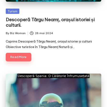
Posted
Turism
in
Descoperă Târgu Neamț, orașul istoriei și
culturii.
By
Biz Woman
28 mai 2024
Posted
by
Cuprins Descoperă Târgu Neamț, orașul istoriei și culturii
Obiective turistice în Târgu Neamț Natură și…
Read More