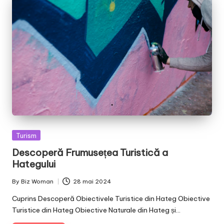
Posted
Turism
in
Descoperă Frumusețea Turistică a
Hategului
By
Biz Woman
28 mai 2024
Posted
by
Cuprins Descoperă Obiectivele Turistice din Hateg Obiective
Turistice din Hateg Obiective Naturale din Hateg și…