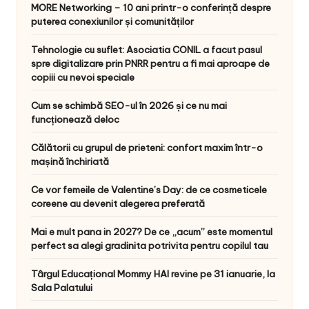
MORE Networking – 10 ani printr-o conferință despre
puterea conexiunilor și comunităților
Tehnologie cu suflet: Asociatia CONIL a facut pasul
spre digitalizare prin PNRR pentru a fi mai aproape de
copiii cu nevoi speciale
Cum se schimbă SEO-ul în 2026 și ce nu mai
funcționează deloc
Călătorii cu grupul de prieteni: confort maxim într-o
mașină închiriată
Ce vor femeile de Valentine’s Day: de ce cosmeticele
coreene au devenit alegerea preferată
Mai e mult pana in 2027? De ce „acum” este momentul
perfect sa alegi gradinita potrivita pentru copilul tau
Târgul Educațional Mommy HAI revine pe 31 ianuarie, la
Sala Palatului