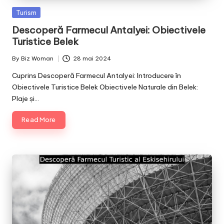
Posted
Turism
in
Descoperă Farmecul Antalyei: Obiectivele
Turistice Belek
By
Biz Woman
28 mai 2024
Posted
by
Cuprins Descoperă Farmecul Antalyei: Introducere în
Obiectivele Turistice Belek Obiectivele Naturale din Belek:
Plaje și…
Read More