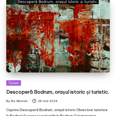
Posted
Turism
in
Descoperă Bodrum, orașul istoric și turistic.
By
Biz Woman
28 mai 2024
Posted
by
Cuprins Descoperă Bodrum, orașul istoric Obiective turistice
în Bodrum Excursii și activități în Bodrum Gastronomia…