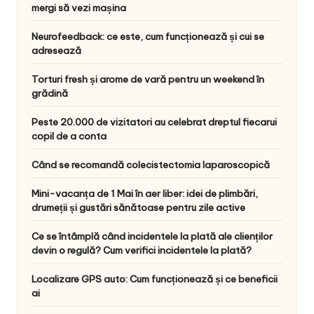
mergi să vezi mașina
Neurofeedback: ce este, cum funcționează și cui se
adresează
Torturi fresh și arome de vară pentru un weekend în
grădină
Peste 20.000 de vizitatori au celebrat dreptul fiecarui
copil de a conta
Când se recomandă colecistectomia laparoscopică
Mini-vacanța de 1 Mai în aer liber: idei de plimbări,
drumeții și gustări sănătoase pentru zile active
Ce se întâmplă când incidentele la plată ale clienților
devin o regulă? Cum verifici incidentele la plată?
Localizare GPS auto: Cum funcționează și ce beneficii
ai