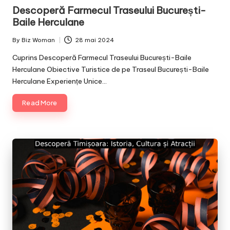
in
Descoperă Farmecul Traseului București-
Baile Herculane
By
Biz Woman
28 mai 2024
Posted
by
Cuprins Descoperă Farmecul Traseului București-Baile
Herculane Obiective Turistice de pe Traseul București-Baile
Herculane Experiențe Unice…
Read More