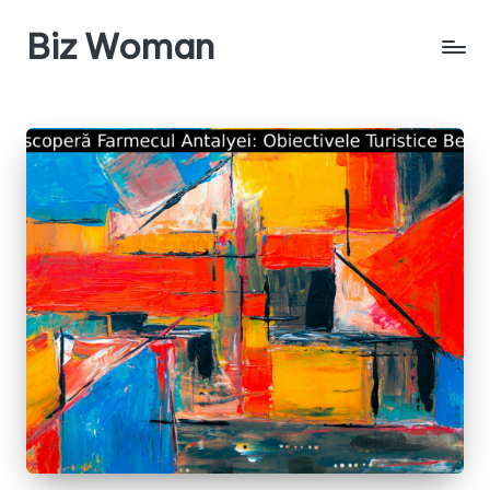
Biz Woman
Skip
to
Afacerea
content
ta,
succesul
tău!