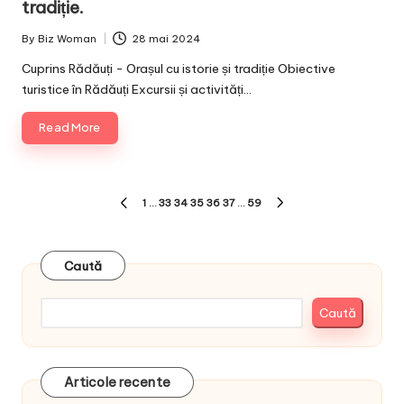
tradiție.
By
Biz Woman
28 mai 2024
Posted
by
Cuprins Rădăuți - Orașul cu istorie și tradiție Obiective
turistice în Rădăuți Excursii și activități…
Read More
Paginație
1
…
33
34
35
36
37
…
59
PREVIOUS
NEXT
articole
PAGE
PAGE
Caută
Caută
Articole recente