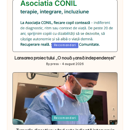
Posted
Recomandari
in
Lansarea proiectului „O nouă șansă independenței”
By
press
4 august 2026
Posted
by
Posted
Recomandari
in