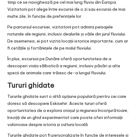
timp ce se navighează pe cel mai lung fluviu din Europa.
Vizitatorii pot alege între excursii de o zi sau excursii de mai
multe zile, în funcție de preferințele lor.
Pe parcursul excursiei, vizitatorii pot admira peisajele
naturale ale regiunii, inclusiv dealurile și văile din jurul fluviului.
De asemenea, ei pot vizita locații istorice importante, cum ar
fi cetățile și fortărețele de pe malul fluviului.
În plus, excursia pe Dunăre oferă oportunitatea de a
descoperi viața sălbatică a regiunii, inclusiv păsări și alte
specii de animale care trăiesc de-a lungul fluviului.
Tururi ghidate
Tururile ghidate sunt o altă opțiune populară pentru cei care
doresc să descopere Eskisehir. Aceste tururi oferă
oportunitatea de a explora orașul și regiunea înconjurătoare,
însoțiți de un ghid experimentat care poate oferi informații
valoroase despre istoria și cultura locală.
Tururile ghidate pot fi personalizate în funcție de interesele și