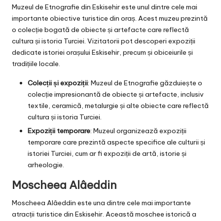
Muzeul de Etnografie din Eskisehir este unul dintre cele mai
importante obiective turistice din oraș. Acest muzeu prezintă
o colecție bogată de obiecte și artefacte care reflectă
cultura și istoria Turciei. Vizitatorii pot descoperi expoziții
dedicate istoriei orașului Eskisehir, precum și obiceiurile și
tradițiile locale.
Colecții și expoziții
: Muzeul de Etnografie găzduiește o
colecție impresionantă de obiecte și artefacte, inclusiv
textile, ceramică, metalurgie și alte obiecte care reflectă
cultura și istoria Turciei.
Expoziții temporare
: Muzeul organizează expoziții
temporare care prezintă aspecte specifice ale culturii și
istoriei Turciei, cum ar fi expoziții de artă, istorie și
arheologie.
Moscheea Alâeddin
Moscheea Alâeddin este una dintre cele mai importante
atracții turistice din Eskisehir. Această moschee istorică a