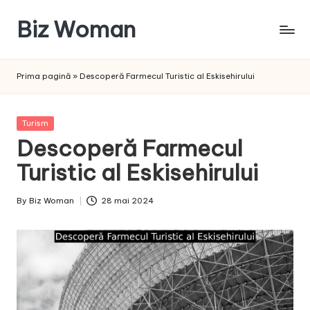
Biz Woman
Skip
to
Afacerea
content
ta,
Prima pagină
»
Descoperă Farmecul Turistic al Eskisehirului
succesul
tău!
Posted
Turism
in
Descoperă Farmecul
Turistic al Eskisehirului
By
Biz Woman
28 mai 2024
Posted
by