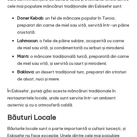
cele mai populare mâncăruri tradiționale din Eskisehir sunt:
Doner Kebab
: un fel de mâncare popular în Turcia,
preparat din carne de miel sau vită, servită într-un pâine
crustată.
Lahmacun
: o felie de pâine subțire, acoperită cu carne
de miel sau vită, și condimentată cu ierburi și mirodenii.
Mantı
: o mâncare tradițională turcă, preparată din carne
de miel sau vită, și servită cu iaurt și mirodenii.
Baklava
: un desert tradițional turc, preparat din straturi
de aluat, nuci și miere.
În Eskisehir, puteți găsi aceste mâncăruri tradiționale în
restaurantele locale, unde sunt servite într-un ambient
autentic și cu o atmosferă caldă.
Băuturi Locale
Băuturile locale sunt o parte importantă a culturii turcești, și
Eskisehir nu face excepție. Unele dintre cele mai populare