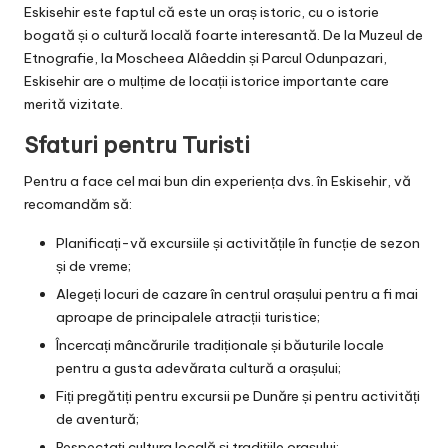
Eskisehir este faptul că este un oraș istoric, cu o istorie
bogată și o cultură locală foarte interesantă. De la Muzeul de
Etnografie, la Moscheea Alâeddin și Parcul Odunpazari,
Eskisehir are o mulțime de locații istorice importante care
merită vizitate.
Sfaturi pentru Turisti
Pentru a face cel mai bun din experiența dvs. în Eskisehir, vă
recomandăm să:
Planificați-vă excursiile și activitățile în funcție de sezon
și de vreme;
Alegeți locuri de cazare în centrul orașului pentru a fi mai
aproape de principalele atracții turistice;
Încercați mâncărurile tradiționale și băuturile locale
pentru a gusta adevărata cultură a orașului;
Fiți pregătiți pentru excursii pe Dunăre și pentru activități
de aventură;
Respectați cultura locală și tradițiile orașului;