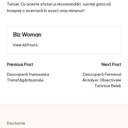
Turciei. Cu aceste sfaturi și recomandări, sunteți gata să
începeți o aventură în acest oraș minunat!
Biz Woman
View All Posts
Post
Previous Post
Next Post
navigation
Descoperă frumusețea
Descoperă Farmecul
Transfăgărășanului.
Antalyei: Obiectivele
Turistice Belek
Doctorite