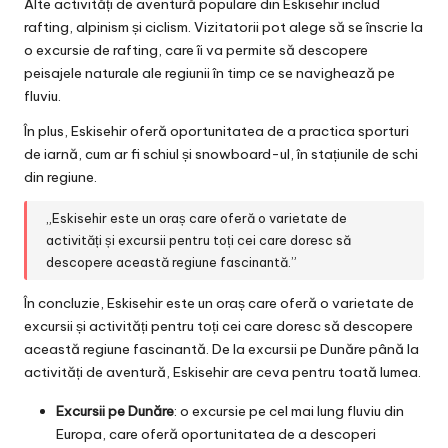
Alte activități de aventură populare din Eskisehir includ
rafting, alpinism și ciclism. Vizitatorii pot alege să se înscrie la
o excursie de rafting, care îi va permite să descopere
peisajele naturale ale regiunii în timp ce se navighează pe
fluviu.
În plus, Eskisehir oferă oportunitatea de a practica sporturi
de iarnă, cum ar fi schiul și snowboard-ul, în stațiunile de schi
din regiune.
„Eskisehir este un oraș care oferă o varietate de
activități și excursii pentru toți cei care doresc să
descopere această regiune fascinantă.”
În concluzie, Eskisehir este un oraș care oferă o varietate de
excursii și activități pentru toți cei care doresc să descopere
această regiune fascinantă. De la excursii pe Dunăre până la
activități de aventură, Eskisehir are ceva pentru toată lumea.
Excursii pe Dunăre
: o excursie pe cel mai lung fluviu din
Europa, care oferă oportunitatea de a descoperi