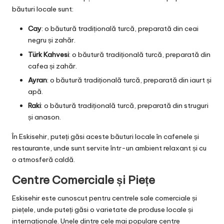
băuturi locale sunt:
Cay
: o băutură tradițională turcă, preparată din ceai
negru și zahăr.
Türk Kahvesi
: o băutură tradițională turcă, preparată din
cafea și zahăr.
Ayran
: o băutură tradițională turcă, preparată din iaurt și
apă.
Raki
: o băutură tradițională turcă, preparată din struguri
și anason.
În Eskisehir, puteți găsi aceste băuturi locale în cafenele și
restaurante, unde sunt servite într-un ambient relaxant și cu
o atmosferă caldă.
Centre Comerciale și Piețe
Eskisehir este cunoscut pentru centrele sale comerciale și
piețele, unde puteți găsi o varietate de produse locale și
internaționale. Unele dintre cele mai populare centre