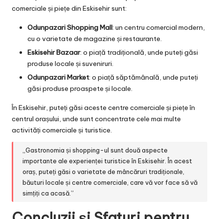
comerciale și piețe din Eskisehir sunt:
Odunpazari Shopping Mall
: un centru comercial modern,
cu o varietate de magazine și restaurante.
Eskisehir Bazaar
: o piață tradițională, unde puteți găsi
produse locale și suveniruri.
Odunpazari Market
: o piață săptămânală, unde puteți
găsi produse proaspete și locale.
În Eskisehir, puteți găsi aceste centre comerciale și piețe în
centrul orașului, unde sunt concentrate cele mai multe
activități comerciale și turistice.
„Gastronomia și shopping-ul sunt două aspecte
importante ale experienței turistice în Eskisehir. În acest
oraș, puteți găsi o varietate de mâncăruri tradiționale,
băuturi locale și centre comerciale, care vă vor face să vă
simțiți ca acasă.”
Concluzii și Sfaturi pentru