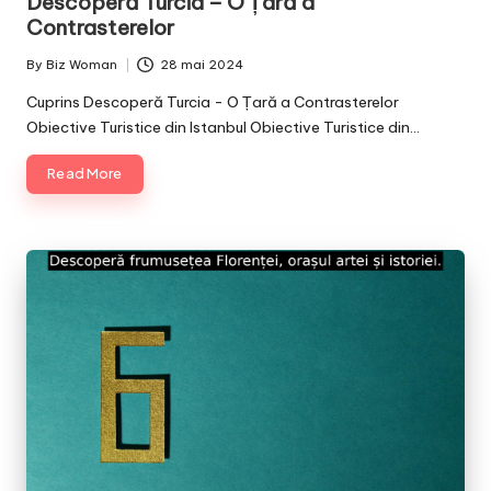
Descoperă Turcia – O Țară a
Contrasterelor
By
Biz Woman
28 mai 2024
Posted
by
Cuprins Descoperă Turcia - O Țară a Contrasterelor
Obiective Turistice din Istanbul Obiective Turistice din…
Read More