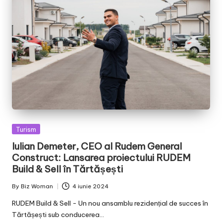
Posted
Turism
in
Iulian Demeter, CEO al Rudem General
Construct: Lansarea proiectului RUDEM
Build & Sell în Tărtășești
By
Biz Woman
4 iunie 2024
Posted
by
RUDEM Build & Sell - Un nou ansamblu rezidențial de succes în
Tărtășești sub conducerea…