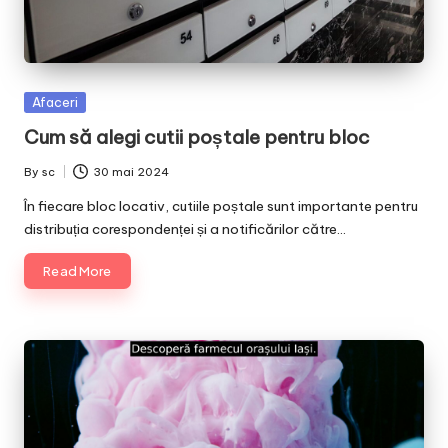
Posted
Afaceri
in
Cum să alegi cutii poștale pentru bloc
By
sc
30 mai 2024
Posted
by
În fiecare bloc locativ, cutiile poștale sunt importante pentru
distribuția corespondenței și a notificărilor către…
Read More