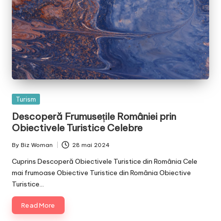
Posted
Turism
in
Descoperă Frumusețile României prin
Obiectivele Turistice Celebre
By
Biz Woman
28 mai 2024
Posted
by
Cuprins Descoperă Obiectivele Turistice din România Cele
mai frumoase Obiective Turistice din România Obiective
Turistice…
Read More