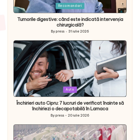
Posted
Recomandari
in
Tumorile digestive: când este indicată intervenția
chirurgicală?
By
press
31 iulie 2026
Posted
by
Posted
Auto
in
Închirieri auto Cipru: 7 lucruri de verificat înainte să
închiriezi o decapotabilă în Larnaca
By
press
20 iulie 2026
Posted
by