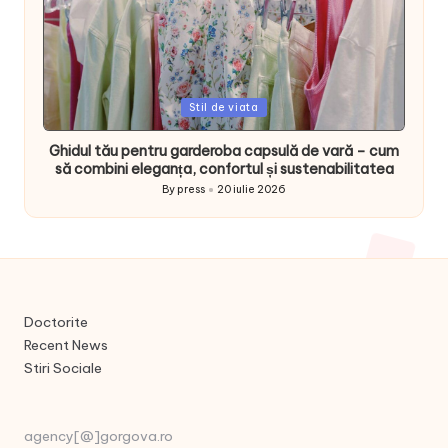
Posted
Stil de viata
in
Ghidul tău pentru garderoba capsulă de vară – cum
să combini eleganța, confortul și sustenabilitatea
By
press
20 iulie 2026
Posted
by
Doctorite
Recent News
Stiri Sociale
agency[@]gorgova.ro