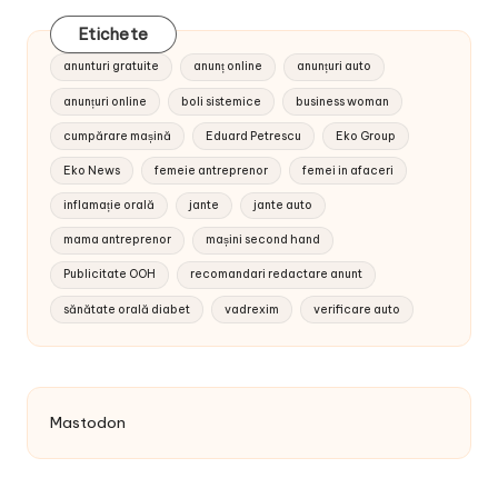
Etichete
anunturi gratuite
anunț online
anunțuri auto
anunțuri online
boli sistemice
business woman
cumpărare mașină
Eduard Petrescu
Eko Group
Eko News
femeie antreprenor
femei in afaceri
inflamație orală
jante
jante auto
mama antreprenor
mașini second hand
Publicitate OOH
recomandari redactare anunt
sănătate orală diabet
vadrexim
verificare auto
Mastodon