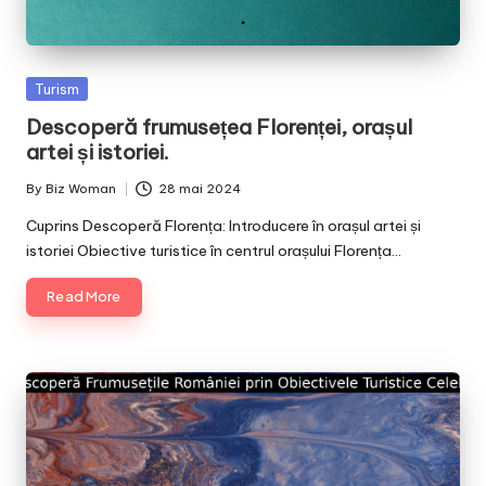
Posted
Turism
in
Descoperă frumusețea Florenței, orașul
artei și istoriei.
By
Biz Woman
28 mai 2024
Posted
by
Cuprins Descoperă Florența: Introducere în orașul artei și
istoriei Obiective turistice în centrul orașului Florența…
Read More