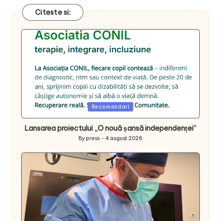
Citeste si:
Posted
Recomandari
in
Lansarea proiectului „O nouă șansă independenței”
By
press
4 august 2026
Posted
by