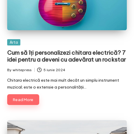
Posted
Arta
in
Cum să îți personalizezi chitara electrică? 7
idei pentru a deveni cu adevărat un rockstar
By
whitepress
5 iunie 2024
Posted
by
Chitara electrică este mai mult decât un simplu instrument
muzical; este o extensie a personalității…
Read More