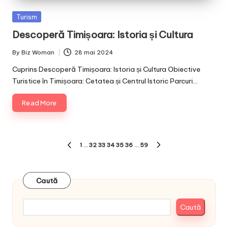
Posted
Turism
in
Descoperă Timișoara: Istoria și Cultura
By
Biz Woman
28 mai 2024
Posted
by
Cuprins Descoperă Timișoara: Istoria și Cultura Obiective
Turistice în Timișoara: Cetatea și Centrul Istoric Parcuri…
Read More
Paginație
1
…
32
33
34
35
36
…
59
PREVIOUS
NEXT
articole
PAGE
PAGE
Caută
Caută