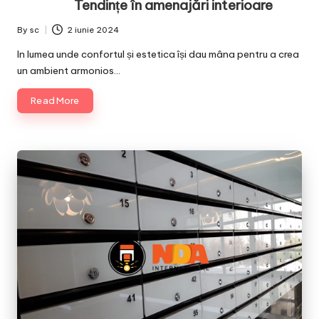
Tendințe în amenajări interioare
By
sc
2 iunie 2024
Posted
by
In lumea unde confortul și estetica își dau mâna pentru a crea
un ambient armonios…
Read More