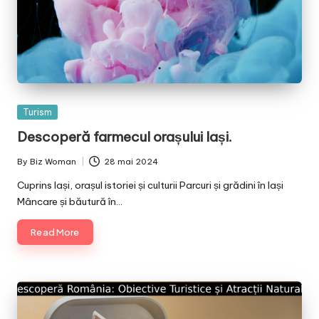
Posted
Turism
in
Descoperă farmecul orașului Iași.
By
Biz Woman
28 mai 2024
Posted
by
Cuprins Iași, orașul istoriei și culturii Parcuri și grădini în Iași
Mâncare și băutură în…
Read More