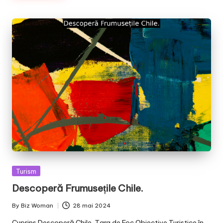
Posted
Turism
in
Descoperă Frumusețile Chile.
By
Biz Woman
28 mai 2024
Posted
by
Cuprins Descoperă Chile, Țara de Foc Obiective Turistice în