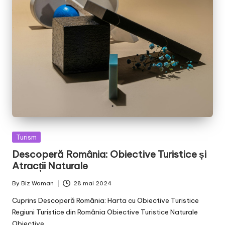
Posted
Turism
in
Descoperă România: Obiective Turistice și
Atracții Naturale
By
Biz Woman
28 mai 2024
Posted
by
Cuprins Descoperă România: Harta cu Obiective Turistice
Regiuni Turistice din România Obiective Turistice Naturale
Obiective…