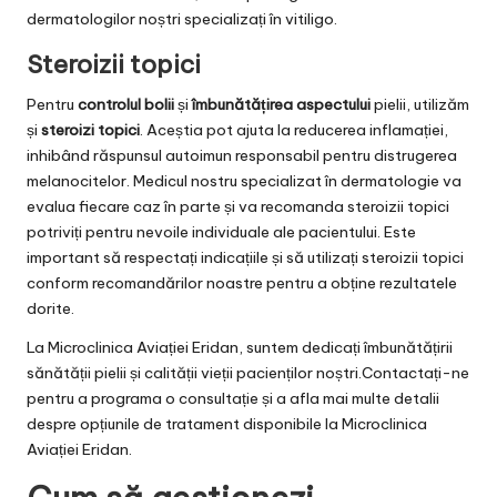
dermatologilor noștri specializați în vitiligo.
Steroizii topici
Pentru
controlul bolii
și
îmbunătățirea aspectului
pielii, utilizăm
și
steroizi topici
. Aceștia pot ajuta la reducerea inflamației,
inhibând răspunsul autoimun responsabil pentru distrugerea
melanocitelor. Medicul nostru specializat în dermatologie va
evalua fiecare caz în parte și va recomanda steroizii topici
potriviți pentru nevoile individuale ale pacientului. Este
important să respectați indicațiile și să utilizați steroizii topici
conform recomandărilor noastre pentru a obține rezultatele
dorite.
La Microclinica Aviației Eridan, suntem dedicați îmbunătățirii
sănătății pielii și calității vieții pacienților noștri.Contactați-ne
pentru a programa o consultație și a afla mai multe detalii
despre opțiunile de tratament disponibile la Microclinica
Aviației Eridan.