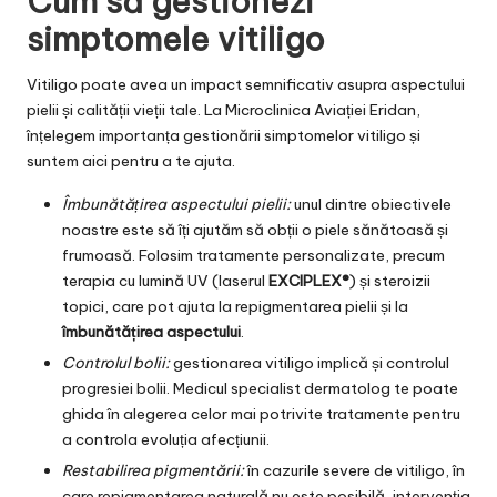
Cum să gestionezi
simptomele vitiligo
Vitiligo poate avea un impact semnificativ asupra aspectului
pielii și calității vieții tale. La Microclinica Aviației Eridan,
înțelegem importanța gestionării simptomelor vitiligo și
suntem aici pentru a te ajuta.
Îmbunătățirea aspectului pielii:
unul dintre obiectivele
noastre este să îți ajutăm să obții o piele sănătoasă și
frumoasă. Folosim tratamente personalizate, precum
terapia cu lumină UV (laserul
EXCIPLEX®
) și steroizii
topici, care pot ajuta la repigmentarea pielii și la
îmbunătățirea aspectului
.
Controlul bolii:
gestionarea vitiligo implică și controlul
progresiei bolii. Medicul specialist dermatolog te poate
ghida în alegerea celor mai potrivite tratamente pentru
a controla evoluția afecțiunii.
Restabilirea pigmentării:
în cazurile severe de vitiligo, în
care repigmentarea naturală nu este posibilă, intervenția