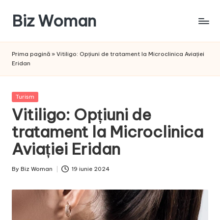
Biz Woman
Skip
to
Afacerea
content
ta,
Prima pagină
»
Vitiligo: Opțiuni de tratament la Microclinica Aviației
succesul
Eridan
tău!
Posted
Turism
in
Vitiligo: Opțiuni de
tratament la Microclinica
Aviației Eridan
By
Biz Woman
19 iunie 2024
Posted
by