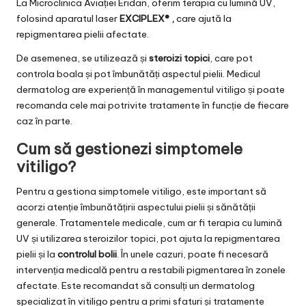
La Microclinica Aviației Eridan, oferim terapia cu lumină UV,
folosind aparatul laser
EXCIPLEX® ,
care ajută la
repigmentarea pielii afectate.
De asemenea, se utilizează și
steroizi topici
, care pot
controla boala și pot îmbunătăți aspectul pielii. Medicul
dermatolog are experiență în managementul vitiligo și poate
recomanda cele mai potrivite tratamente în funcție de fiecare
caz în parte.
Cum să gestionezi simptomele
vitiligo?
Pentru a gestiona simptomele vitiligo, este important să
acorzi atenție îmbunătățirii aspectului pielii și sănătății
generale. Tratamentele medicale, cum ar fi terapia cu lumină
UV și utilizarea steroizilor topici, pot ajuta la repigmentarea
pielii și la
controlul bolii
. În unele cazuri, poate fi necesară
intervenția medicală pentru a restabili pigmentarea în zonele
afectate. Este recomandat să consulți un dermatolog
specializat în vitiligo pentru a primi sfaturi și tratamente