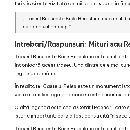
turistic și este vizitată de mii de persoane în fiec
„Traseul București-Baile Herculane este unul din
celor care îl parcurg.”
Intrebari/Raspunsuri: Mituri sau R
Traseul București-Baile Herculane este unul dintre
înconjoară acest traseu. Una dintre cele mai cun
reginelor române.
În realitate, Castelul Peleș este un monument isto
vară a familiei regale române și este cunoscut pe
O altă legendă este cea a Cetății Poenari, care 
istoric important, care a fost construită în secolul
Traseul București-Baile Herculane este unul dintr