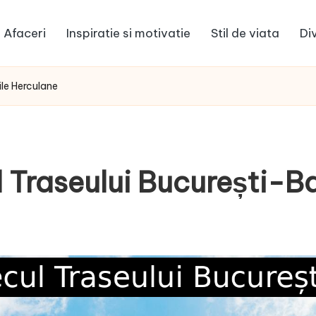
Afaceri
Inspiratie si motivatie
Stil de viata
Di
le Herculane
Traseului București-Ba