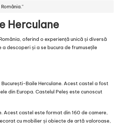
n România.”
le Herculane
 România, oferind o experiență unică și diversă
de a descoperi și a se bucura de frumusețile
l București-Baile Herculane. Acest castel a fost
tele din Europa. Castelul Peleș este cunoscut
ne. Acest castel este format din 160 de camere,
decorat cu mobilier și obiecte de artă valoroase,