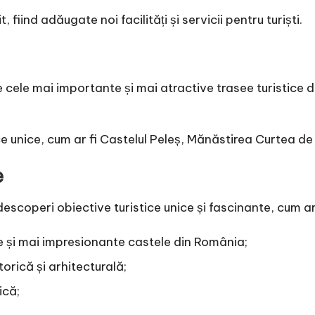
 fiind adăugate noi facilități și servicii pentru turiști.
e cele mai importante și mai atractive trasee turistice
ice unice, cum ar fi Castelul Peleș, Mănăstirea Curtea d
e
descoperi obiective turistice unice și fascinante, cum ar 
se și mai impresionante castele din România;
torică și arhitecturală;
ică;