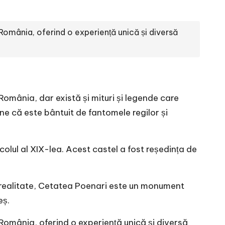
 România, oferind o experiență unică și diversă
 România, dar există și mituri și legende care
ne că este bântuit de fantomele regilor și
ecolul al XIX-lea. Acest castel a fost reședința de
n realitate, Cetatea Poenari este un monument
eș.
 România, oferind o experiență unică și diversă