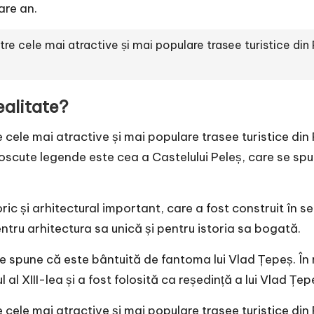
are an.
tre cele mai atractive și mai populare trasee turistice din
ealitate?
 cele mai atractive și mai populare trasee turistice din
oscute legende este cea a Castelului Peleș, care se spu
ric și arhitectural important, care a fost construit în s
ntru arhitectura sa unică și pentru istoria sa bogată.
se spune că este bântuită de fantoma lui Vlad Țepeș. Î
 al XIII-lea și a fost folosită ca reședință a lui Vlad Țep
e cele mai atractive și mai populare trasee turistice din