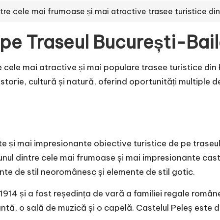
tre cele mai frumoase și mai atractive trasee turistice di
 pe Traseul București-Bai
e cele mai atractive și mai populare trasee turistice din
storie, cultură și natură, oferind oportunități multiple 
te și mai impresionante obiective turistice de pe traseu
t unul dintre cele mai frumoase și mai impresionante cas
te de stil neoromânesc și elemente de stil gotic.
1914 și a fost reședința de vară a familiei regale româ
ntă, o sală de muzică și o capelă. Castelul Peleș este 