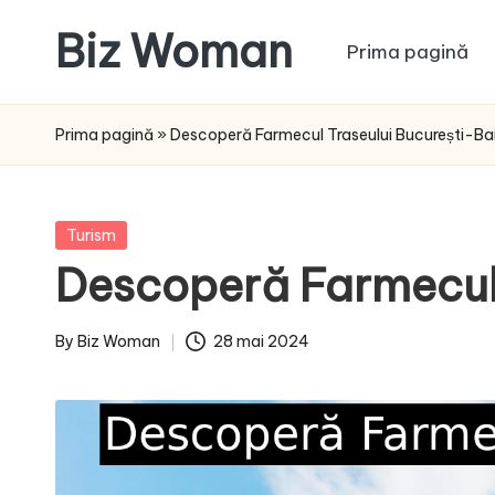
Biz Woman
Prima pagină
Skip
to
Afacerea
content
ta,
Prima pagină
»
Descoperă Farmecul Traseului București-Bai
succesul
tău!
Posted
Turism
in
Descoperă Farmecul 
By
Biz Woman
28 mai 2024
Posted
by