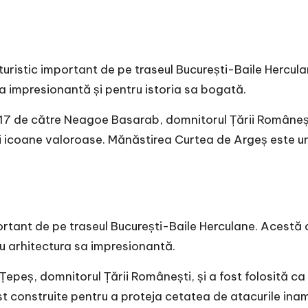
uristic important de pe traseul București-Baile Hercula
sa impresionantă și pentru istoria sa bogată.
7 de către Neagoe Basarab, domnitorul Țării Românești.
și icoane valoroase. Mănăstirea Curtea de Argeș este un
rtant de pe traseul București-Baile Herculane. Acestă cet
u arhitectura sa impresionantă.
Țepeș, domnitorul Țării Românești, și a fost folosită ca
fost construite pentru a proteja cetatea de atacurile in