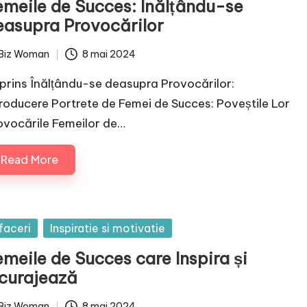
emeile de Succes: Înălțându-se
easupra Provocărilor
Biz Woman
8 mai 2024
ted
prins Înălțându-se deasupra Provocărilor:
troducere Portrete de Femei de Succes: Poveștile Lor
ovocările Femeilor de…
Read More
sted
faceri
Inspiratie si motivatie
emeile de Succes care Inspira și
ncurajează
Biz Woman
8 mai 2024