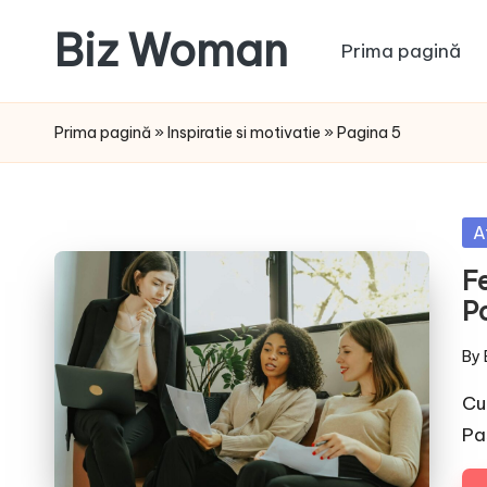
Biz Woman
Prima pagină
Skip
to
Afacerea
content
ta,
Prima pagină
»
Inspiratie si motivatie
»
Pagina 5
succesul
tău!
Po
A
in
F
P
By
Pos
by
Cu
Pa