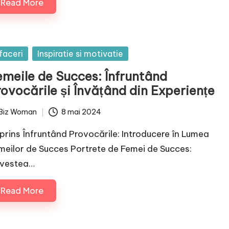
Read More
sted
faceri
Inspiratie si motivatie
emeile de Succes: Înfruntând
rovocările și Învățând din Experiențe
Biz Woman
8 mai 2024
ted
prins Înfruntând Provocările: Introducere în Lumea
meilor de Succes Portrete de Femei de Succes:
vestea…
Read More