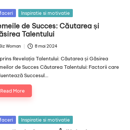
sted
faceri
Inspiratie si motivatie
emeile de Succes: Căutarea și
ăsirea Talentului
Biz Woman
8 mai 2024
ted
prins Revelația Talentului: Căutarea și Găsirea
meilor de Succes Căutarea Talentului: Factorii care
fluentează Succesul…
Read More
sted
faceri
Inspiratie si motivatie