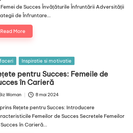
 Femei de Succes Învățăturile Înfruntării Adversității
rategii de Înfruntare…
Read More
sted
faceri
Inspiratie si motivatie
ețete pentru Succes: Femeile de
ucces în Carieră
Biz Woman
8 mai 2024
ted
prins Rețete pentru Succes: Introducere
racteristicile Femeilor de Succes Secretele Femeilor
 Succes în Carieră…