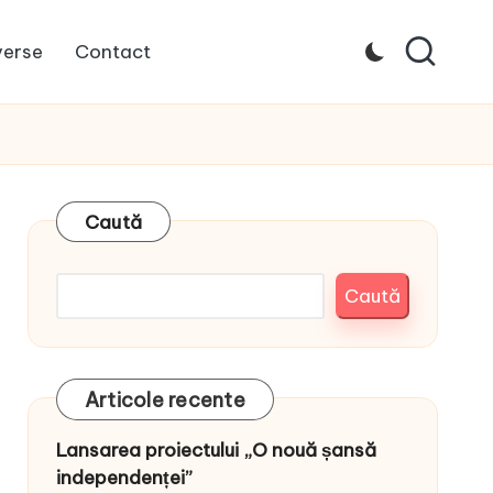
verse
Contact
Caută
Caută
Articole recente
Lansarea proiectului „O nouă șansă
independenței”