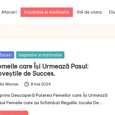
Afaceri
Inspiratie si motivatie
Stil de viata
Di
sted
faceri
Inspiratie si motivatie
emeile care Își Urmează Pasul:
oveștile de Succes.
Biz Woman
8 mai 2024
ted
prins Descoperă Puterea Femeilor care Își Urmează
sul Femeile care au Schimbat Regulile Jocului De…