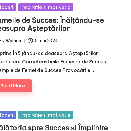
sted
faceri
Inspiratie si motivatie
emeile de Succes: Înălțându-se
easupra Așteptărilor
Biz Woman
8 mai 2024
ted
prins Înălțându-se deasupra Așteptărilor:
troducere Caracteristicile Femeilor de Succes
emple de Femei de Succes Provocările…
Read More
sted
faceri
Inspiratie si motivatie
lătoria spre Succes și Împlinire