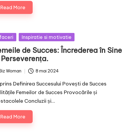
Read More
sted
faceri
Inspiratie si motivatie
emeile de Succes: Încrederea în Sine
 Perseverența.
Biz Woman
8 mai 2024
ted
prins Definirea Succesului Povești de Succes
litățile Femeilor de Succes Provocările și
stacolele Concluzii și…
Read More