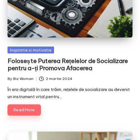
Posted
Inspiratie si motivatie
in
Folosește Puterea Rețelelor de Socializare
pentru a-ți Promova Afacerea
By
Biz Woman
2 martie 2024
Posted
by
În era digitală în care trăim, rețelele de socializare au devenit
un instrument vital pentru…
Read More