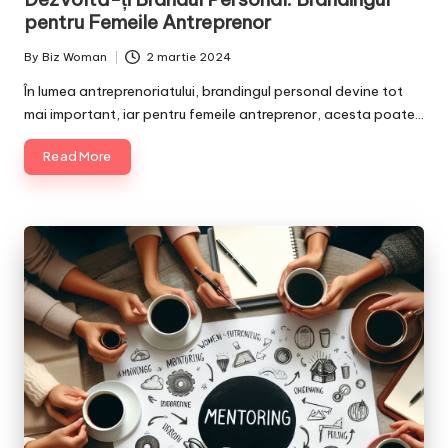
pentru Femeile Antreprenor
By
Biz Woman
2 martie 2024
Posted
by
În lumea antreprenoriatului, brandingul personal devine tot
mai important, iar pentru femeile antreprenor, acesta poate…
Read More