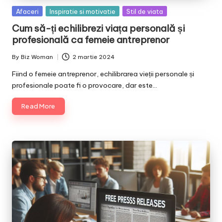
Posted
Afaceri
Inspiratie si motivatie
Stil de viata
in
Cum să-ți echilibrezi viața personală și
profesională ca femeie antreprenor
By
Biz Woman
2 martie 2024
Posted
by
Fiind o femeie antreprenor, echilibrarea vieții personale și
profesionale poate fi o provocare, dar este…
Read More