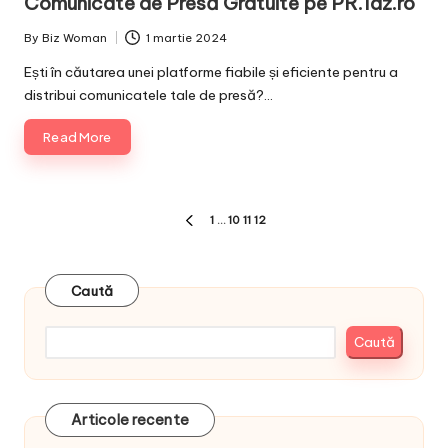
Comunicate de Presă Gratuite pe PR.1az.ro
By
Biz Woman
1 martie 2024
Posted
by
Ești în căutarea unei platforme fiabile și eficiente pentru a
distribui comunicatele tale de presă?…
Read More
Paginație
1
…
10
11
12
PREVIOUS
articole
PAGE
Caută
Caută
Articole recente