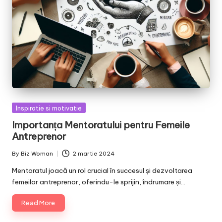
Posted
Inspiratie si motivatie
in
Importanța Mentoratului pentru Femeile
Antreprenor
By
Biz Woman
2 martie 2024
Posted
by
Mentoratul joacă un rol crucial în succesul și dezvoltarea
femeilor antreprenor, oferindu-le sprijin, îndrumare și…
Read More