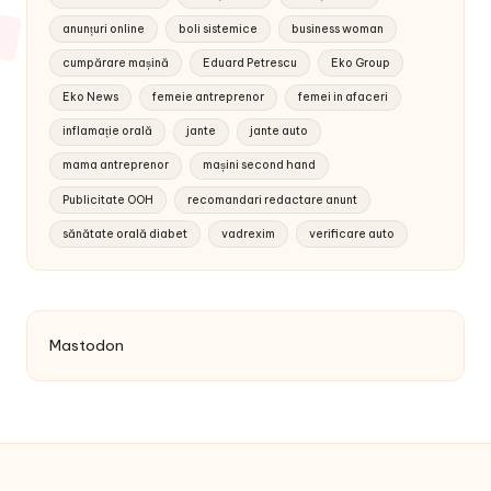
anunțuri online
boli sistemice
business woman
cumpărare mașină
Eduard Petrescu
Eko Group
Eko News
femeie antreprenor
femei in afaceri
inflamație orală
jante
jante auto
mama antreprenor
mașini second hand
Publicitate OOH
recomandari redactare anunt
sănătate orală diabet
vadrexim
verificare auto
Mastodon