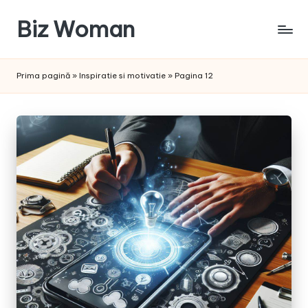
Biz Woman
Skip
to
Afacerea
content
ta,
Prima pagină
»
Inspiratie si motivatie
»
Pagina 12
succesul
tău!