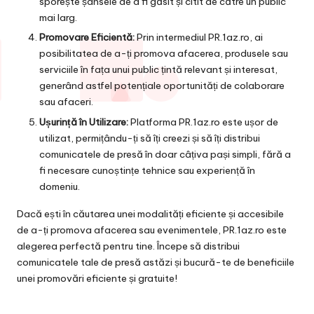
sporește șansele de a fi găsit și citit de către un public
mai larg.
Promovare Eficientă:
Prin intermediul PR.1az.ro, ai
posibilitatea de a-ți promova afacerea, produsele sau
serviciile în fața unui public țintă relevant și interesat,
generând astfel potențiale oportunități de colaborare
sau afaceri.
Ușurință în Utilizare:
Platforma PR.1az.ro este ușor de
utilizat, permițându-ți să îți creezi și să îți distribui
comunicatele de presă în doar câțiva pași simpli, fără a
fi necesare cunoștințe tehnice sau experiență în
domeniu.
Dacă ești în căutarea unei modalități eficiente și accesibile
de a-ți promova afacerea sau evenimentele, PR.1az.ro este
alegerea perfectă pentru tine. Începe să distribui
comunicatele tale de presă astăzi și bucură-te de beneficiile
unei promovări eficiente și gratuite!