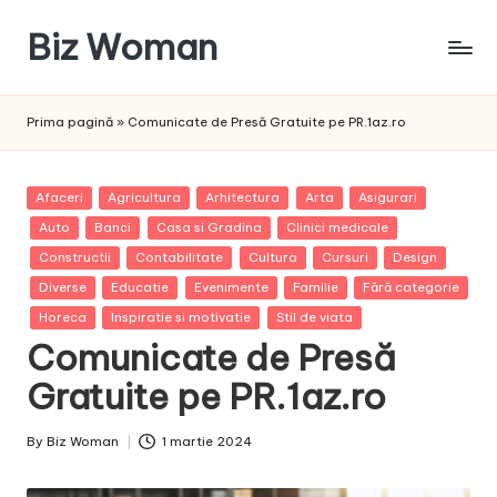
Biz Woman
Skip
to
Afacerea
content
ta,
Prima pagină
»
Comunicate de Presă Gratuite pe PR.1az.ro
succesul
tău!
Posted
Afaceri
Agricultura
Arhitectura
Arta
Asigurari
in
Auto
Banci
Casa si Gradina
Clinici medicale
Constructii
Contabilitate
Cultura
Cursuri
Design
Diverse
Educatie
Evenimente
Familie
Fără categorie
Horeca
Inspiratie si motivatie
Stil de viata
Comunicate de Presă
Gratuite pe PR.1az.ro
By
Biz Woman
1 martie 2024
Posted
by