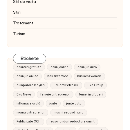
Stil de viata
Stiri
Tratament
Turism
Etichete
anunturi gratuite
anunț online
anunțuri auto
anunțuri online
boli sistemice
business woman
cumpărare mașină
Eduard Petrescu
Eko Group
Eko News
femeie antreprenor
femei in afaceri
inflamație orală
jante
jante auto
mama antreprenor
mașini second hand
Publicitate OOH
recomandari redactare anunt