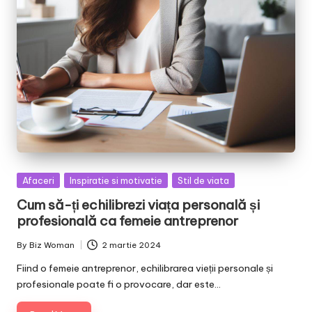
Posted
Afaceri
Inspiratie si motivatie
Stil de viata
in
Cum să-ți echilibrezi viața personală și
profesională ca femeie antreprenor
By
Biz Woman
2 martie 2024
Posted
by
Fiind o femeie antreprenor, echilibrarea vieții personale și
profesionale poate fi o provocare, dar este…