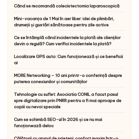
Când se recomandă colecistectomia laparoscopică
Mini-vacanța de 1 Mai în aer liber: idei de plimbări,
drumeții și gustări sănătoase pentru zile active
Ce se întâmplă când incidentele la plată ale clienților
devin o regulă? Cum verifici incidentele la plată?
Localizare GPS auto: Cum funcționează și ce beneficii
ai
MORE Networking – 10 ani printr-o conferință despre
puterea conexiunilor și comunităților
Tehnologie cu suflet: Asociatia CONIL a facut pasul
spre digitalizare prin PNRR pentru a fi mai aproape de
copiii cu nevoi speciale
Cum se schimbă SEO-ul în 2026 și ce nu mai
funcționează deloc
Călătorii cu grupul de prieteni: confort maxim într-o