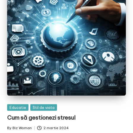
Posted
Educatie
Stil de viata
in
Cum să gestionezi stresul
By
Biz Woman
2 martie 2024
Posted