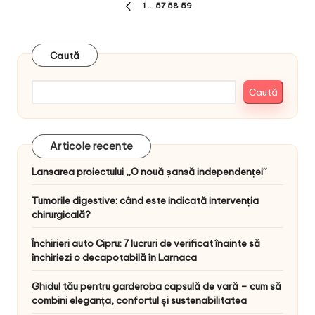
Paginație
1
…
57
58
59
PREVIOUS
articole
PAGE
Caută
Caută
Articole recente
Lansarea proiectului „O nouă șansă independenței”
Tumorile digestive: când este indicată intervenția
chirurgicală?
Închirieri auto Cipru: 7 lucruri de verificat înainte să
închiriezi o decapotabilă în Larnaca
Ghidul tău pentru garderoba capsulă de vară – cum să
combini eleganța, confortul și sustenabilitatea