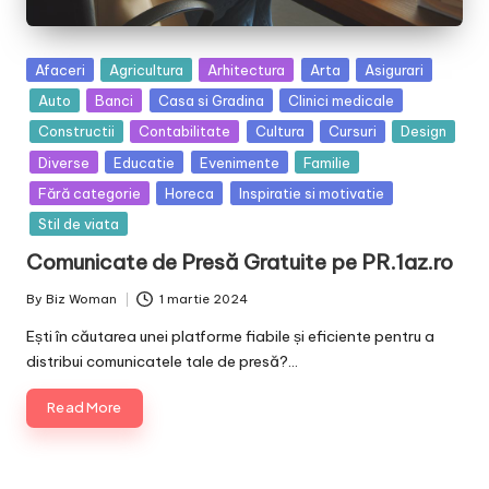
Posted
Afaceri
Agricultura
Arhitectura
Arta
Asigurari
in
Auto
Banci
Casa si Gradina
Clinici medicale
Constructii
Contabilitate
Cultura
Cursuri
Design
Diverse
Educatie
Evenimente
Familie
Fără categorie
Horeca
Inspiratie si motivatie
Stil de viata
Comunicate de Presă Gratuite pe PR.1az.ro
By
Biz Woman
1 martie 2024
Posted
by
Ești în căutarea unei platforme fiabile și eficiente pentru a
distribui comunicatele tale de presă?…
Read More