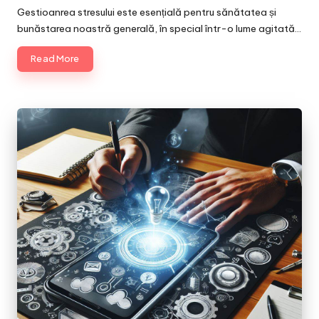
by
Gestioanrea stresului este esențială pentru sănătatea și
bunăstarea noastră generală, în special într-o lume agitată…
Read More