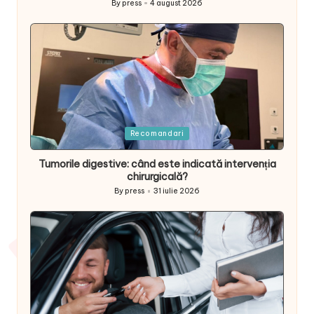
By
press
4 august 2026
Posted
by
Posted
Recomandari
in
Tumorile digestive: când este indicată intervenția
chirurgicală?
By
press
31 iulie 2026
Posted
by