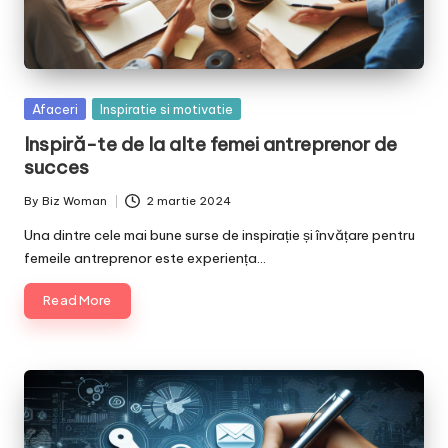
Posted
Afaceri
Inspiratie si motivatie
in
Inspiră-te de la alte femei antreprenor de
succes
By
Biz Woman
2 martie 2024
Posted
by
Una dintre cele mai bune surse de inspirație și învățare pentru
femeile antreprenor este experiența…
Read More