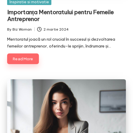
Posted
Inspiratie si motivatie
in
Importanța Mentoratului pentru Femeile
Antreprenor
By
Biz Woman
2 martie 2024
Posted
by
Mentoratul joacă un rol crucial în succesul și dezvoltarea
femeilor antreprenor, oferindu-le sprijin, îndrumare și…
Read More