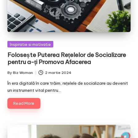
Posted
Inspiratie si motivatie
in
Folosește Puterea Rețelelor de Socializare
pentru a-ți Promova Afacerea
By
Biz Woman
2 martie 2024
Posted
by
În era digitală în care trăim, rețelele de socializare au devenit
un instrument vital pentru…
Read More