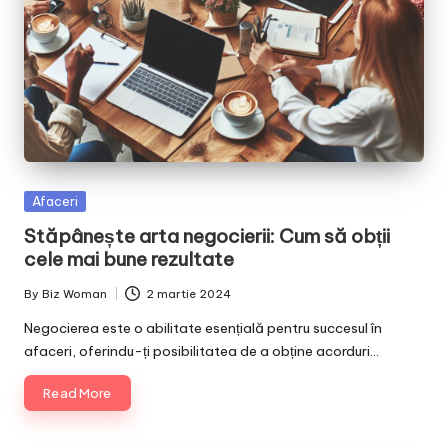
Posted
Afaceri
in
Stăpânește arta negocierii: Cum să obții
cele mai bune rezultate
By
Biz Woman
2 martie 2024
Posted
by
Negocierea este o abilitate esențială pentru succesul în
afaceri, oferindu-ți posibilitatea de a obține acorduri…
Read More