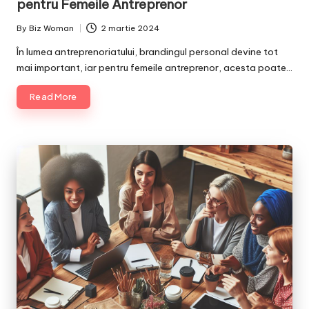
pentru Femeile Antreprenor
By
Biz Woman
2 martie 2024
Posted
by
În lumea antreprenoriatului, brandingul personal devine tot
mai important, iar pentru femeile antreprenor, acesta poate…
Read More