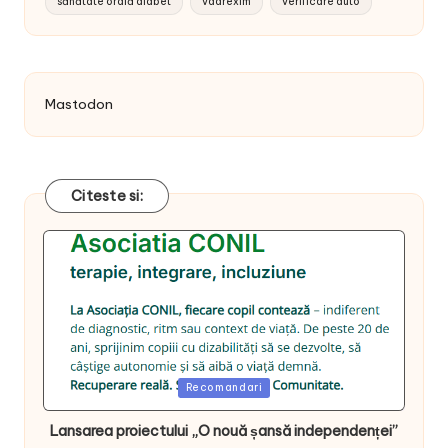
sănătate orală diabet
vadrexim
verificare auto
Mastodon
Citeste si:
Posted
Recomandari
in
Lansarea proiectului „O nouă șansă independenței”