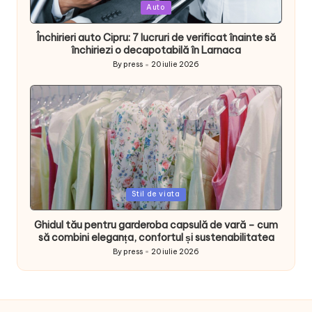
Posted
Auto
in
Închirieri auto Cipru: 7 lucruri de verificat înainte să
închiriezi o decapotabilă în Larnaca
By
press
20 iulie 2026
Posted
by
Posted
Stil de viata
in
Ghidul tău pentru garderoba capsulă de vară – cum
să combini eleganța, confortul și sustenabilitatea
By
press
20 iulie 2026
Posted
by