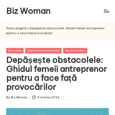
Biz Woman
Skip
to
Afacerea
content
ta,
Prima pagină
»
Depășește obstacolele: Ghidul femeii antreprenor
succesul
pentru a face față provocărilor
tău!
Posted
Educatie
Inspiratie si motivatie
Recomandari
in
Depășește obstacolele:
Ghidul femeii antreprenor
pentru a face față
provocărilor
By
Biz Woman
8 martie 2024
Posted
by