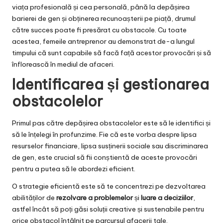
viața profesională și cea personală, până la depășirea
barierei de gen și obținerea recunoașterii pe piață, drumul
către succes poate fi presărat cu obstacole. Cu toate
acestea, femeile antreprenor au demonstrat de-a lungul
timpului că sunt capabile să facă față acestor provocări și să
înflorească în mediul de afaceri.
Identificarea și gestionarea
obstacolelor
Primul pas către depășirea obstacolelor este să le identifici și
să le înțelegi în profunzime. Fie că este vorba despre lipsa
resurselor financiare, lipsa susținerii sociale sau discriminarea
de gen, este crucial să fii conștientă de aceste provocări
pentru a putea să le abordezi eficient.
O strategie eficientă este să te concentrezi pe dezvoltarea
abilităților de
rezolvare a problemelor
și
luare a deciziilor
,
astfel încât să poți găsi soluții creative și sustenabile pentru
orice obstacol întâlnit pe parcursul afacerii tale.