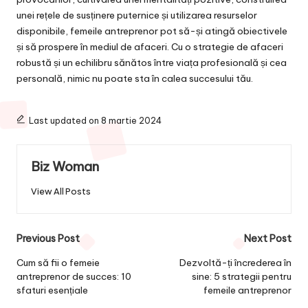
unei rețele de susținere puternice și utilizarea resurselor
disponibile, femeile antreprenor pot să-și atingă obiectivele
și să prospere în mediul de afaceri. Cu o strategie de afaceri
robustă și un echilibru sănătos între viața profesională și cea
personală, nimic nu poate sta în calea succesului tău.
Last updated on 8 martie 2024
Biz Woman
View All Posts
Post
Previous Post
Next Post
navigation
Cum să fii o femeie
Dezvoltă-ți încrederea în
antreprenor de succes: 10
sine: 5 strategii pentru
sfaturi esențiale
femeile antreprenor