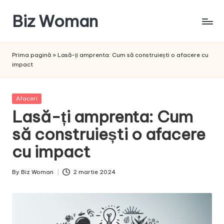
Biz Woman
Skip
to
Afacerea
content
ta,
Prima pagină
»
Lasă-ți amprenta: Cum să construiești o afacere cu
succesul
impact
tău!
Posted
Afaceri
in
Lasă-ți amprenta: Cum
să construiești o afacere
cu impact
By
Biz Woman
2 martie 2024
Posted
by