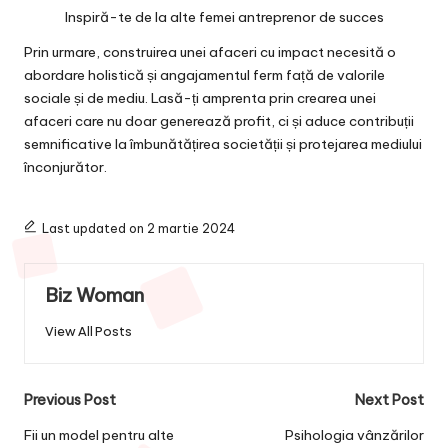
Inspiră-te de la alte femei antreprenor de succes
Prin urmare, construirea unei afaceri cu impact necesită o
abordare holistică și angajamentul ferm față de valorile
sociale și de mediu. Lasă-ți amprenta prin crearea unei
afaceri care nu doar generează profit, ci și aduce contribuții
semnificative la îmbunătățirea societății și protejarea mediului
înconjurător.
Last updated on 2 martie 2024
Biz Woman
View All Posts
Post
Previous Post
Next Post
navigation
Fii un model pentru alte
Psihologia vânzărilor