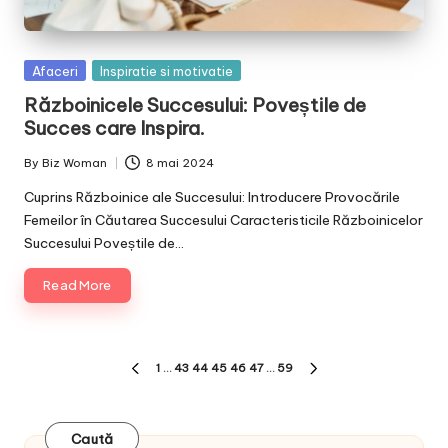
Posted
Afaceri
Inspiratie si motivatie
in
Războinicele Succesului: Poveștile de
Succes care Inspira.
By
Biz Woman
8 mai 2024
Posted
by
Cuprins Războinice ale Succesului: Introducere Provocările
Femeilor în Căutarea Succesului Caracteristicile Războinicelor
Succesului Poveștile de…
Read More
Paginație
1
…
43
44
45
46
47
…
59
PREVIOUS
NEXT
articole
PAGE
PAGE
Caută