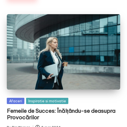
Posted
Afaceri
Inspiratie si motivatie
in
Femeile de Succes: Înălțându-se deasupra
Provocărilor