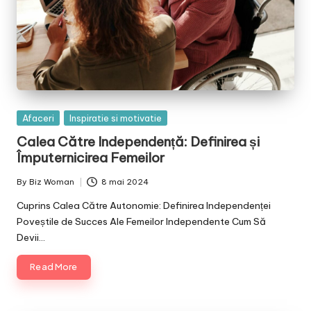
Posted
Afaceri
Inspiratie si motivatie
in
Calea Către Independență: Definirea și
Împuternicirea Femeilor
By
Biz Woman
8 mai 2024
Posted
by
Cuprins Calea Către Autonomie: Definirea Independenței
Poveștile de Succes Ale Femeilor Independente Cum Să
Devii…
Read More