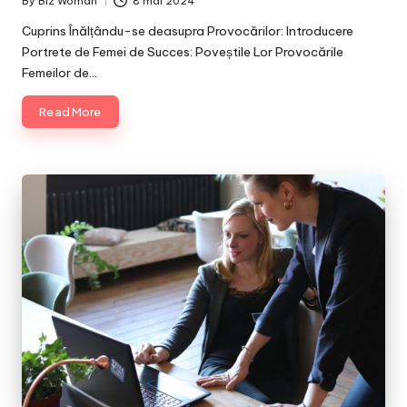
By
Biz Woman
8 mai 2024
Posted
by
Cuprins Înălțându-se deasupra Provocărilor: Introducere
Portrete de Femei de Succes: Poveștile Lor Provocările
Femeilor de…
Read More