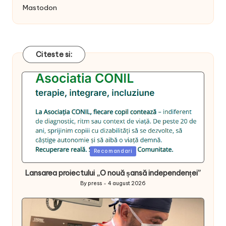
Mastodon
Citeste si:
Posted
Recomandari
in
Lansarea proiectului „O nouă șansă independenței”
By
press
4 august 2026
Posted
by