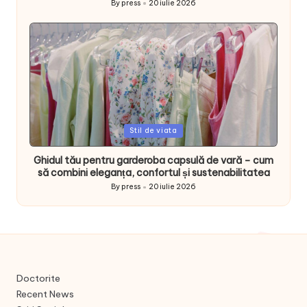
By
press
20 iulie 2026
Posted
by
Posted
Stil de viata
in
Ghidul tău pentru garderoba capsulă de vară – cum
să combini eleganța, confortul și sustenabilitatea
By
press
20 iulie 2026
Posted
by
Doctorite
Recent News