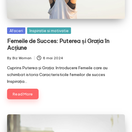
Posted
Afaceri
Inspiratie si motivatie
in
Femeile de Succes: Puterea și Grația în
Acțiune
By
Biz Woman
8 mai 2024
Posted
by
Cuprins Puterea și Grația: Introducere Femeile care au
schimbat istoria Caracteristicile femeilor de succes
Inspirația…
Read More