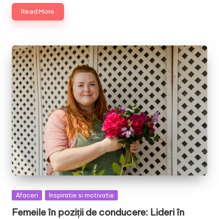
Read More
Posted
Afaceri
Inspiratie si motivatie
in
Femeile în poziții de conducere: Lideri în