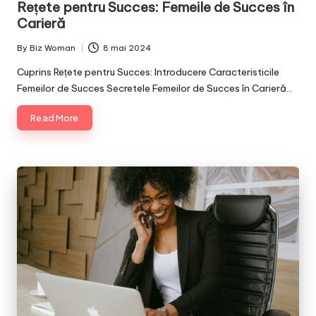
Rețete pentru Succes: Femeile de Succes în
Carieră
By
Biz Woman
8 mai 2024
Posted
by
Cuprins Rețete pentru Succes: Introducere Caracteristicile
Femeilor de Succes Secretele Femeilor de Succes în Carieră…
Read More