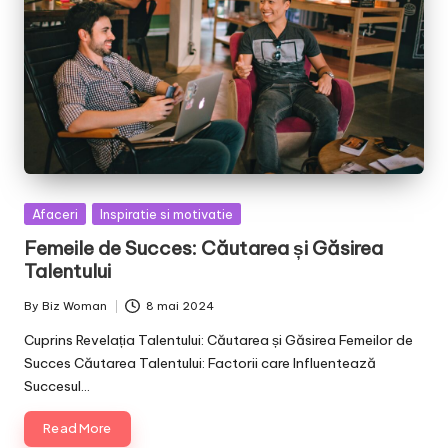
Posted
Afaceri
Inspiratie si motivatie
in
Femeile de Succes: Căutarea și Găsirea
Talentului
By
Biz Woman
8 mai 2024
Posted
by
Cuprins Revelația Talentului: Căutarea și Găsirea Femeilor de
Succes Căutarea Talentului: Factorii care Influentează
Succesul…
Read More