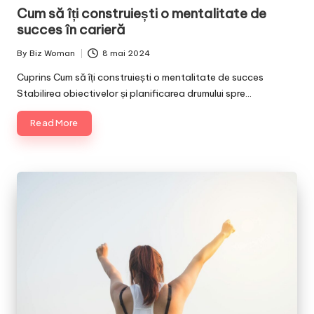
in
Cum să îți construiești o mentalitate de
succes în carieră
By
Biz Woman
8 mai 2024
Posted
by
Cuprins Cum să îți construiești o mentalitate de succes
Stabilirea obiectivelor și planificarea drumului spre…
Read More