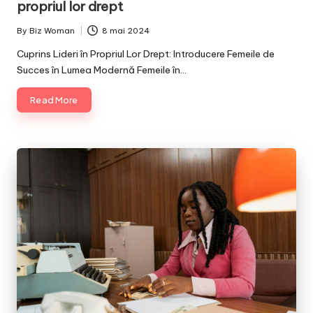
propriul lor drept
By
Biz Woman
8 mai 2024
Posted
by
Cuprins Lideri în Propriul Lor Drept: Introducere Femeile de
Succes în Lumea Modernă Femeile în…
Read More