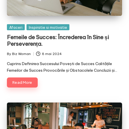
Posted
Afaceri
Inspiratie si motivatie
in
Femeile de Succes: Încrederea în Sine și
Perseverența.
By
Biz Woman
8 mai 2024
Posted
by
Cuprins Definirea Succesului Povești de Succes Calitățile
Femeilor de Succes Provocările și Obstacolele Concluzii și…
Read More