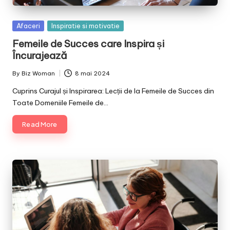
Posted
Afaceri
Inspiratie si motivatie
in
Femeile de Succes care Inspira și
Încurajează
By
Biz Woman
8 mai 2024
Posted
by
Cuprins Curajul și Inspirarea: Lecții de la Femeile de Succes din
Toate Domeniile Femeile de…
Read More