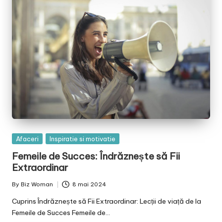
Posted
Afaceri
Inspiratie si motivatie
in
Femeile de Succes: Îndrăznește să Fii
Extraordinar
By
Biz Woman
8 mai 2024
Posted
by
Cuprins Îndrăznește să Fii Extraordinar: Lecții de viață de la
Femeile de Succes Femeile de…