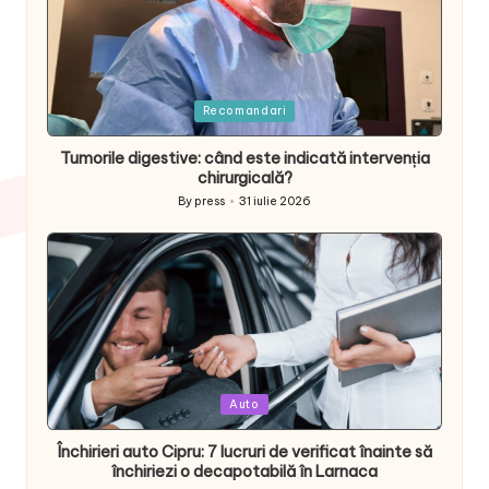
Posted
Recomandari
in
Tumorile digestive: când este indicată intervenția
chirurgicală?
By
press
31 iulie 2026
Posted
by
Posted
Auto
in
Închirieri auto Cipru: 7 lucruri de verificat înainte să
închiriezi o decapotabilă în Larnaca