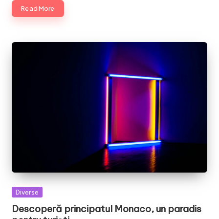
Read More
Posted
Diverse
in
Descoperă principatul Monaco, un paradis