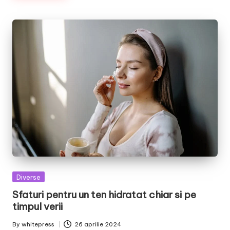
Posted
Diverse
in
Sfaturi pentru un ten hidratat chiar si pe
timpul verii
By
whitepress
26 aprilie 2024
Posted