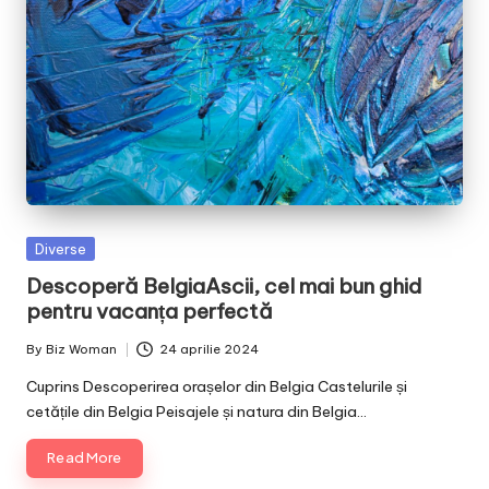
Posted
Diverse
in
Descoperă BelgiaAscii, cel mai bun ghid
pentru vacanța perfectă
By
Biz Woman
24 aprilie 2024
Posted
by
Cuprins Descoperirea orașelor din Belgia Castelurile și
cetățile din Belgia Peisajele și natura din Belgia…
Read More