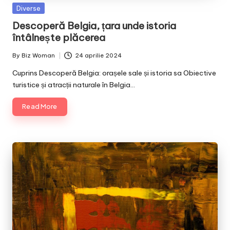
Posted
Diverse
in
Descoperă Belgia, țara unde istoria
întâlnește plăcerea
By
Biz Woman
24 aprilie 2024
Posted
by
Cuprins Descoperă Belgia: orașele sale și istoria sa Obiective
turistice și atracții naturale în Belgia…
Read More