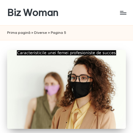
Biz Woman
Skip
to
Afacerea
content
ta,
Prima pagină
»
Diverse
»
Pagina 5
succesul
tău!