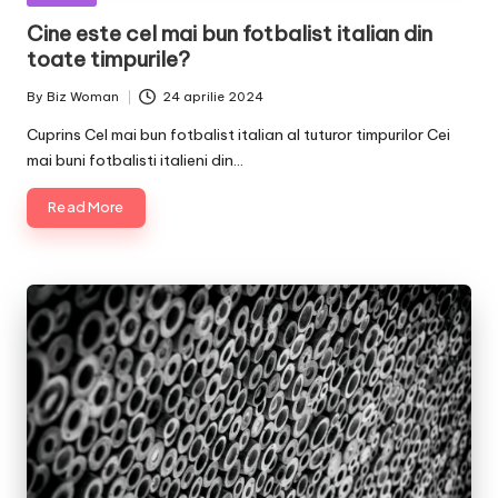
in
Cine este cel mai bun fotbalist italian din
toate timpurile?
By
Biz Woman
24 aprilie 2024
Posted
by
Cuprins Cel mai bun fotbalist italian al tuturor timpurilor Cei
mai buni fotbalisti italieni din…
Read More