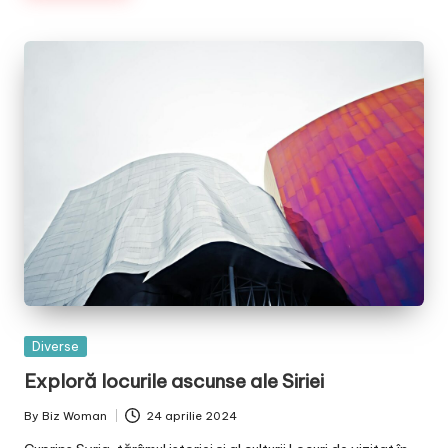
Posted
Diverse
in
Exploră locurile ascunse ale Siriei
By
Biz Woman
24 aprilie 2024
Posted
by