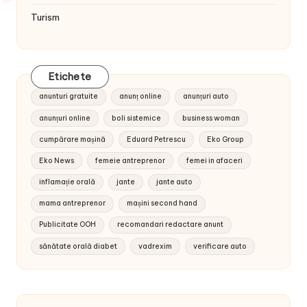
Turism
Etichete
anunturi gratuite
anunț online
anunțuri auto
anunțuri online
boli sistemice
business woman
cumpărare mașină
Eduard Petrescu
Eko Group
Eko News
femeie antreprenor
femei in afaceri
inflamație orală
jante
jante auto
mama antreprenor
mașini second hand
Publicitate OOH
recomandari redactare anunt
sănătate orală diabet
vadrexim
verificare auto