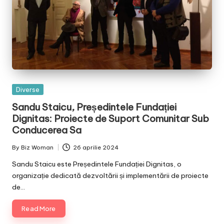
Posted
Diverse
in
Sandu Staicu, Președintele Fundației
Dignitas: Proiecte de Suport Comunitar Sub
Conducerea Sa
By
Biz Woman
26 aprilie 2024
Posted
by
Sandu Staicu este Președintele Fundației Dignitas, o
organizație dedicată dezvoltării și implementării de proiecte
de…
Read More