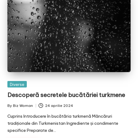
Posted
Diverse
in
Descoperă secretele bucătăriei turkmene
By
Biz Woman
24 aprilie 2024
Posted
by
Cuprins Introducere în bucătăria turkmenă Mâncăruri
tradiționale din Turkmenistan Ingrediente și condimente
specifice Preparate de…