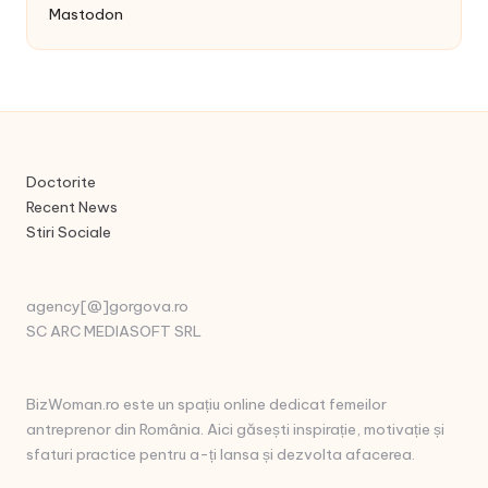
Mastodon
Doctorite
Recent News
Stiri Sociale
agency[@]gorgova.ro
SC ARC MEDIASOFT SRL
BizWoman.ro este un spațiu online dedicat femeilor
antreprenor din România. Aici găsești inspirație, motivație și
sfaturi practice pentru a-ți lansa și dezvolta afacerea.