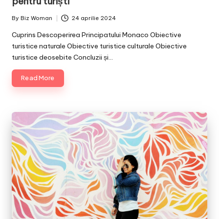
pentru turiști
By
Biz Woman
24 aprilie 2024
Posted
by
Cuprins Descoperirea Principatului Monaco Obiective
turistice naturale Obiective turistice culturale Obiective
turistice deosebite Concluzii și…
Read More