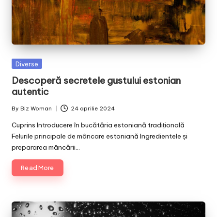
Posted
Diverse
in
Descoperă secretele gustului estonian
autentic
By
Biz Woman
24 aprilie 2024
Posted
by
Cuprins Introducere în bucătăria estoniană tradițională
Felurile principale de mâncare estoniană Ingredientele și
prepararea mâncării…
Read More