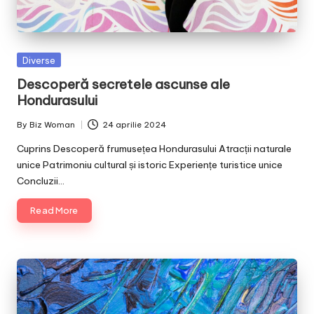
Posted
Diverse
in
Descoperă secretele ascunse ale
Hondurasului
By
Biz Woman
24 aprilie 2024
Posted
by
Cuprins Descoperă frumusețea Hondurasului Atracții naturale
unice Patrimoniu cultural și istoric Experiențe turistice unice
Concluzii…
Read More