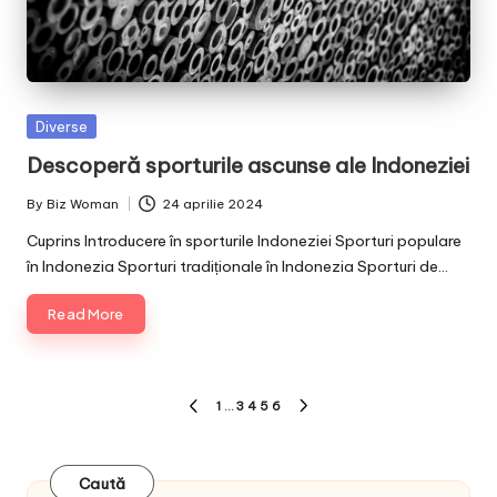
Posted
Diverse
in
Descoperă sporturile ascunse ale Indoneziei
By
Biz Woman
24 aprilie 2024
Posted
by
Cuprins Introducere în sporturile Indoneziei Sporturi populare
în Indonezia Sporturi tradiționale în Indonezia Sporturi de…
Read More
Paginație
1
…
3
4
5
6
PREVIOUS
NEXT
articole
PAGE
PAGE
Caută