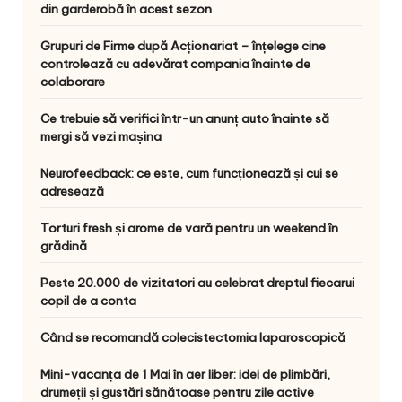
din garderobă în acest sezon
Grupuri de Firme după Acționariat – înțelege cine
controlează cu adevărat compania înainte de
colaborare
Ce trebuie să verifici într-un anunț auto înainte să
mergi să vezi mașina
Neurofeedback: ce este, cum funcționează și cui se
adresează
Torturi fresh și arome de vară pentru un weekend în
grădină
Peste 20.000 de vizitatori au celebrat dreptul fiecarui
copil de a conta
Când se recomandă colecistectomia laparoscopică
Mini-vacanța de 1 Mai în aer liber: idei de plimbări,
drumeții și gustări sănătoase pentru zile active