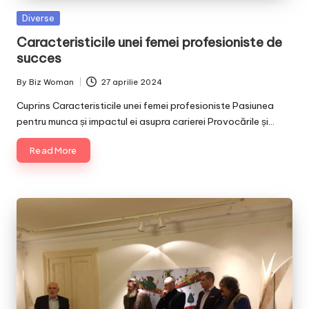
Posted
Diverse
in
Caracteristicile unei femei profesioniste de
succes
By
Biz Woman
27 aprilie 2024
Posted
by
Cuprins Caracteristicile unei femei profesioniste Pasiunea
pentru munca și impactul ei asupra carierei Provocările și…
Read More