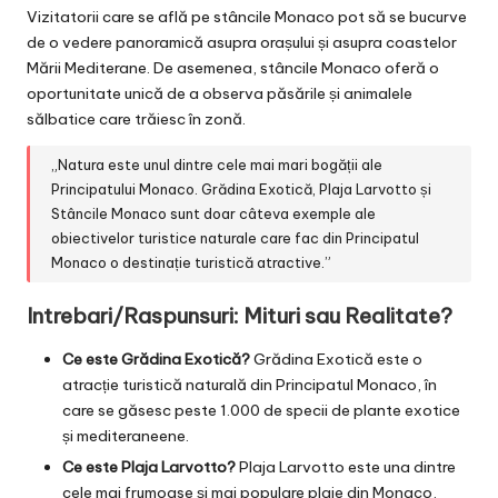
Vizitatorii care se află pe stâncile Monaco pot să se bucurve
de o vedere panoramică asupra orașului și asupra coastelor
Mării Mediterane. De asemenea, stâncile Monaco oferă o
oportunitate unică de a observa păsările și animalele
sălbatice care trăiesc în zonă.
„Natura este unul dintre cele mai mari bogății ale
Principatului Monaco. Grădina Exotică, Plaja Larvotto și
Stâncile Monaco sunt doar câteva exemple ale
obiectivelor turistice naturale care fac din Principatul
Monaco o destinație turistică atractive.”
Intrebari/Raspunsuri: Mituri sau Realitate?
Ce este Grădina Exotică?
Grădina Exotică este o
atracție turistică naturală din Principatul Monaco, în
care se găsesc peste 1.000 de specii de plante exotice
și mediteraneene.
Ce este Plaja Larvotto?
Plaja Larvotto este una dintre
cele mai frumoase și mai populare plaje din Monaco,