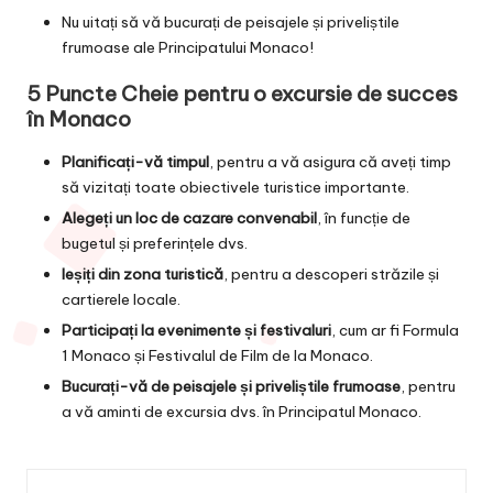
Nu uitați să vă bucurați de peisajele și priveliștile
frumoase ale Principatului Monaco!
5 Puncte Cheie pentru o excursie de succes
în Monaco
Planificați-vă timpul
, pentru a vă asigura că aveți timp
să vizitați toate obiectivele turistice importante.
Alegeți un loc de cazare convenabil
, în funcție de
bugetul și preferințele dvs.
Ieșiți din zona turistică
, pentru a descoperi străzile și
cartierele locale.
Participați la evenimente și festivaluri
, cum ar fi Formula
1 Monaco și Festivalul de Film de la Monaco.
Bucurați-vă de peisajele și priveliștile frumoase
, pentru
a vă aminti de excursia dvs. în Principatul Monaco.