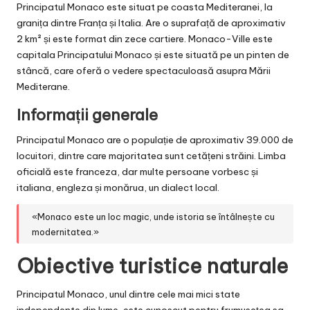
Principatul Monaco este situat pe coasta Mediteranei, la
granița dintre Franța și Italia. Are o suprafață de aproximativ
2 km² și este format din zece cartiere. Monaco-Ville este
capitala Principatului Monaco și este situată pe un pinten de
stâncă, care oferă o vedere spectaculoasă asupra Mării
Mediterane.
Informații generale
Principatul Monaco are o populație de aproximativ 39.000 de
locuitori, dintre care majoritatea sunt cetățeni străini. Limba
oficială este franceza, dar multe persoane vorbesc și
italiana, engleza și monărua, un dialect local.
«Monaco este un loc magic, unde istoria se întâlnește cu
modernitatea.»
Obiective turistice naturale
Principatul Monaco, unul dintre cele mai mici state
independente din lume, este cunoscut pentru frumusețea sa