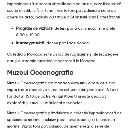
impresionantă și pentru vitraliile sale colorate, care ilustrează
scene din Biblie. În interior, vizitatorii pot admira o serie de
opere de artă, inclusiv o statuie a Sfântului Ioan Botezătorul.
Program de vizitare
: de luni până duminică, între orele
8:30 și 19:00
Intrare gratuită
, dar se pot face donații
Catedrala Monaco este un loc de rugăciune și de reculegere,
dar și o atracție turistică importantă în Monaco.
Muzeul Oceanografic
Muzeul Oceanografic din Monaco este unul dintre cele mai
importante obiective turistice culturale din principat. A fost
fondat în 1910 de către Prințul Albert I și este dedicat
explorării și studiului mărilor și oceanelor.
Muzeul Oceanografic găzduiește o colecție impresionantă de
specimene marine, inclusiv pești, crustacee și alte creaturi
marine. Vizitatorii pot admira, de asemenea, o serie de