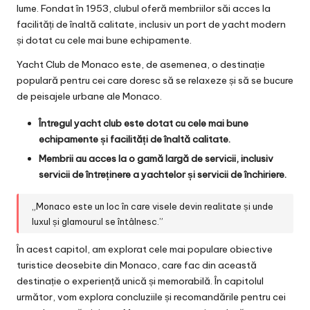
lume. Fondat în 1953, clubul oferă membriilor săi acces la
facilități de înaltă calitate, inclusiv un port de yacht modern
și dotat cu cele mai bune echipamente.
Yacht Club de Monaco este, de asemenea, o destinație
populară pentru cei care doresc să se relaxeze și să se bucure
de peisajele urbane ale Monaco.
Întregul yacht club este dotat cu cele mai bune
echipamente și facilități de înaltă calitate.
Membrii au acces la o gamă largă de servicii, inclusiv
servicii de întreținere a yachtelor și servicii de închiriere.
„Monaco este un loc în care visele devin realitate și unde
luxul și glamourul se întâlnesc.”
În acest capitol, am explorat cele mai populare obiective
turistice deosebite din Monaco, care fac din această
destinație o experiență unică și memorabilă. În capitolul
următor, vom explora concluziile și recomandările pentru cei