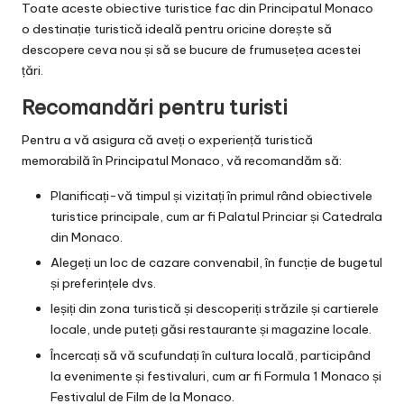
Toate aceste obiective turistice fac din Principatul Monaco
o destinație turistică ideală pentru oricine dorește să
descopere ceva nou și să se bucure de frumusețea acestei
țări.
Recomandări pentru turisti
Pentru a vă asigura că aveți o experiență turistică
memorabilă în Principatul Monaco, vă recomandăm să:
Planificați-vă timpul și vizitați în primul rând obiectivele
turistice principale, cum ar fi Palatul Princiar și Catedrala
din Monaco.
Alegeți un loc de cazare convenabil, în funcție de bugetul
și preferințele dvs.
Ieșiți din zona turistică și descoperiți străzile și cartierele
locale, unde puteți găsi restaurante și magazine locale.
Încercați să vă scufundați în cultura locală, participând
la evenimente și festivaluri, cum ar fi Formula 1 Monaco și
Festivalul de Film de la Monaco.