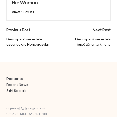
Biz Woman
View All Posts
Post
Previous Post
Next Post
navigation
Descoperă secretele
Descoperă secretele
ascunse ale Hondurasului
bucătăriei turkmene
Doctorite
Recent News
Stiri Sociale
agency[@]gorgova.ro
SC ARC MEDIASOFT SRL