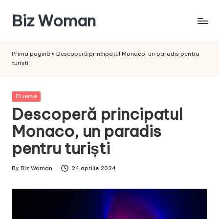
Biz Woman
Skip
to
Afacerea
content
ta,
Prima pagină
»
Descoperă principatul Monaco, un paradis pentru
succesul
turiști
tău!
Posted
Diverse
in
Descoperă principatul
Monaco, un paradis
pentru turiști
By
Biz Woman
24 aprilie 2024
Posted
by