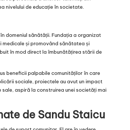
ea nivelului de educație în societate.
n domeniul sănătății. Fundația a organizat
icii medicale și promovând sănătatea și
uit în mod direct la îmbunătățirea stării de
s beneficii palpabile comunităților în care
licării sociale, proiectele au avut un impact
 sale, aspiră la construirea unei societăți mai
onate de Sandu Staicu
tele de suport comunitar. El are în vedere