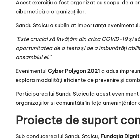
Acest exercițiu a fost organizat cu scopul de a p
cibernetică a organizațiilor.
Sandu Staicu a subliniat importanța evenimentul
"Este crucial să învățăm din criza COVID-19 și să
oportunitatea de a testa și de a îmbunătăți abilit
ansamblul ei."
Evenimentul
Cyber Polygon 2021
a adus împreună 
explora modalități eficiente de prevenire și comb
Participarea lui Sandu Staicu la acest evenimen
organizațiilor și comunității în fața amenințărilor
Proiecte de suport co
Sub conducerea lui Sandu Staicu,
Fundația Digni