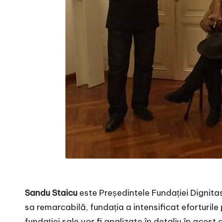
Sandu Staicu
este Președintele Fundației Dignitas
sa remarcabilă, fundația a intensificat eforturile
fundației sale vor fi analizate în detaliu în acest a