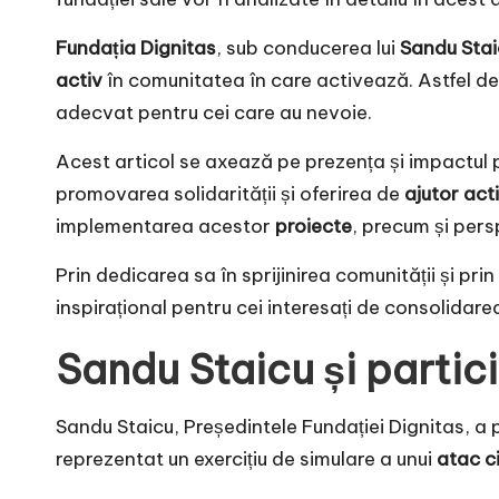
Fundația Dignitas
, sub conducerea lui
Sandu Stai
activ
în comunitatea în care activează. Astfel d
adecvat pentru cei care au nevoie.
Acest articol se axează pe prezența și impactul 
promovarea solidarității și oferirea de
ajutor act
implementarea acestor
proiecte
, precum și persp
Prin dedicarea sa în sprijinirea comunității și p
inspirațional pentru cei interesați de consolidare
Sandu Staicu și partic
Sandu Staicu, Președintele Fundației Dignitas, a
reprezentat un exercițiu de simulare a unui
atac c