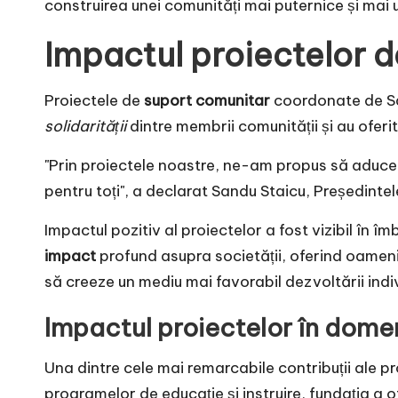
construirea unei comunități mai puternice și mai u
Impactul proiectelor 
Proiectele de
suport comunitar
coordonate de Sa
solidarității
dintre membrii comunității și au oferi
"Prin proiectele noastre, ne-am propus să aducem 
pentru toți", a declarat Sandu Staicu, Președintel
Impactul pozitiv al proiectelor a fost vizibil în î
impact
profund asupra societății, oferind oamenil
să creeze un mediu mai favorabil dezvoltării indi
Impactul proiectelor în domen
Una dintre cele mai remarcabile contribuții ale p
programelor de educație și instruire, fundația a of