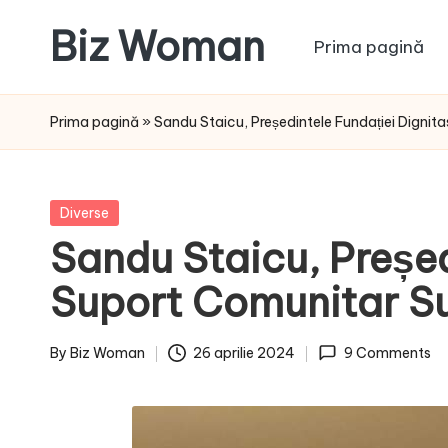
Biz Woman
Prima pagină
Skip
to
Afacerea
content
ta,
Prima pagină
»
Sandu Staicu, Președintele Fundației Digni
succesul
tău!
Posted
Diverse
in
Sandu Staicu, Președ
Suport Comunitar S
By
Biz Woman
26 aprilie 2024
9 Comments
Posted
by