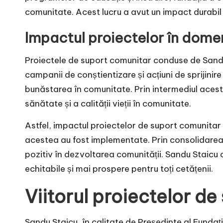
comunitate. Acest lucru a avut un impact durabil as
Impactul proiectelor în domen
Proiectele de suport comunitar conduse de Sandu
campanii de conștientizare și acțiuni de sprijini
bunăstarea în comunitate. Prin intermediul acesto
sănătate și a calității vieții în comunitate.
Astfel, impactul proiectelor de suport comunitar 
acestea au fost implementate. Prin consolidarea s
pozitiv în dezvoltarea comunității. Sandu Staicu c
echitabile și mai prospere pentru toți cetățenii.
Viitorul proiectelor d
Sandu Staicu, în calitate de Președinte al Fundați