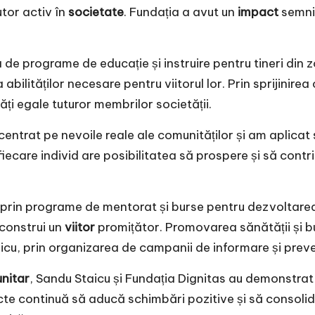
utor activ în
societate
. Fundația a avut un
impact
semnif
de programe de educație și instruire pentru tineri din z
 abilităților necesare pentru viitorul lor. Prin sprijinir
ți egale tuturor membrilor societății.
entrat pe nevoile reale ale comunităților și am aplicat s
fiecare individ are posibilitatea să prospere și să contr
i prin programe de mentorat și burse pentru dezvoltarea 
 construi un
viitor
promițător. Promovarea sănătății și b
icu, prin organizarea de campanii de informare și prev
nitar
, Sandu Staicu și Fundația Dignitas au demonstrat
te continuă să aducă schimbări pozitive și să consolide