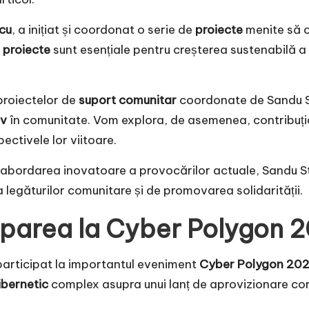
cu
, a inițiat și coordonat o serie de
proiecte
menite să c
e
proiecte
sunt esențiale pentru creșterea sustenabilă a s
proiectelor de
suport comunitar
coordonate de Sandu Sta
iv
în comunitate. Vom explora, de asemenea, contribuția 
ectivele lor viitoare.
rin abordarea inovatoare a provocărilor actuale, Sandu S
a legăturilor comunitare și de promovarea solidarității.
iparea la Cyber Polygon 2
 participat la importantul eveniment
Cyber Polygon 202
ibernetic
complex asupra unui lanț de aprovizionare cor