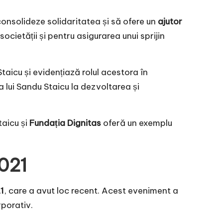
onsolideze solidaritatea și să ofere un
ajutor
ocietății și pentru asigurarea unui sprijin
icu și evidențiază rolul acestora în
lui Sandu Staicu la dezvoltarea și
taicu și
Fundația Dignitas
oferă un exemplu
021
1
, care a avut loc recent. Acest eveniment a
porativ.