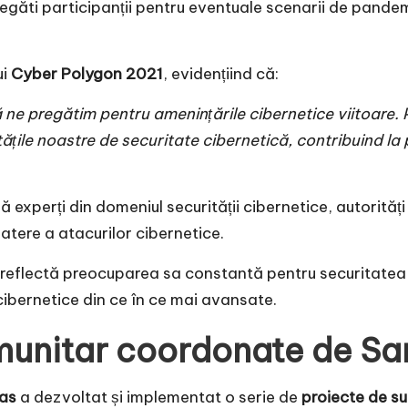
regăti participanții pentru eventuale scenarii de pandem
ui
Cyber Polygon 2021
, evidențiind că:
 ne pregătim pentru amenințările cibernetice viitoare. P
ățile noastre de securitate cibernetică, contribuind la p
experți din domeniul securității cibernetice, autorități
atere a atacurilor cibernetice.
t reflectă preocuparea sa constantă pentru securitatea 
 cibernetice din ce în ce mai avansate.
munitar coordonate de Sa
tas
a dezvoltat și implementat o serie de
proiecte de s