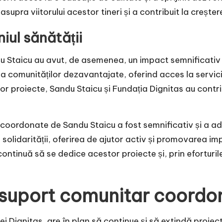
upra viitorului acestor tineri și a contribuit la creșter
iul sănătății
 Staicu au avut, de asemenea, un impact semnificativ î
re a comunităților dezavantajate, oferind acces la serv
r proiecte, Sandu Staicu și Fundația Dignitas au contrib
coordonate de Sandu Staicu a fost semnificativ și a adu
olidarității, oferirea de ajutor activ și promovarea imp
ontinuă să se dedice acestor proiecte și, prin eforturile
e suport comunitar coord
ei Dignitas, are în plan să continue și să extindă proiec