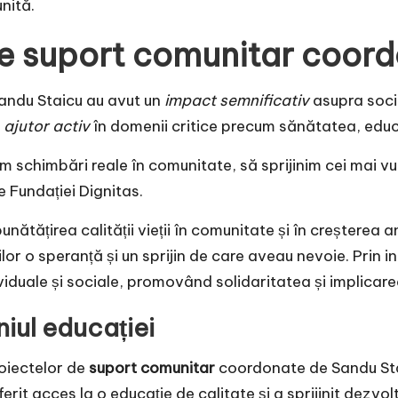
nită.
de suport comunitar coor
ndu Staicu au avut un
impact semnificativ
asupra socie
t
ajutor activ
în domenii critice precum sănătatea, educați
schimbări reale în comunitate, să sprijinim cei mai vul
e Fundației Dignitas.
mbunătățirea calității vieții în comunitate și în creștere
or o speranță și un sprijin de care aveau nevoie. Prin in
viduale și sociale, promovând solidaritatea și implicar
iul educației
roiectelor de
suport comunitar
coordonate de Sandu Staic
erit acces la o educație de calitate și a sprijinit dezvol