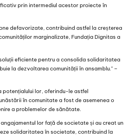
icativ prin intermediul acestor proiecte în
one defavorizate, contribuind astfel la creșterea
ea comunităților marginalizate, Fundația Dignitas a
oluții eficiente pentru a consolida solidaritatea
ibuie la dezvoltarea comunității în ansamblu." –
potențialului lor, oferindu-le astfel
unăstării în comunitate a fost de asemenea o
enire a problemelor de sănătate.
 angajamentul lor față de societate și au creat un
ze solidaritatea în societate, contribuind la