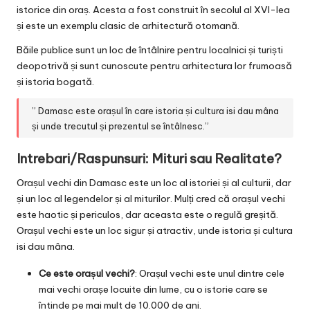
istorice din oraș. Acesta a fost construit în secolul al XVI-lea
și este un exemplu clasic de arhitectură otomană.
Băile publice sunt un loc de întâlnire pentru localnici și turiști
deopotrivă și sunt cunoscute pentru arhitectura lor frumoasă
și istoria bogată.
” Damasc este orașul în care istoria și cultura isi dau mâna
și unde trecutul și prezentul se întâlnesc.”
Intrebari/Raspunsuri: Mituri sau Realitate?
Orașul vechi din Damasc este un loc al istoriei și al culturii, dar
și un loc al legendelor și al miturilor. Mulți cred că orașul vechi
este haotic și periculos, dar aceasta este o regulă greșită.
Orașul vechi este un loc sigur și atractiv, unde istoria și cultura
isi dau mâna.
Ce este orașul vechi?
: Orașul vechi este unul dintre cele
mai vechi orașe locuite din lume, cu o istorie care se
întinde pe mai mult de 10.000 de ani.