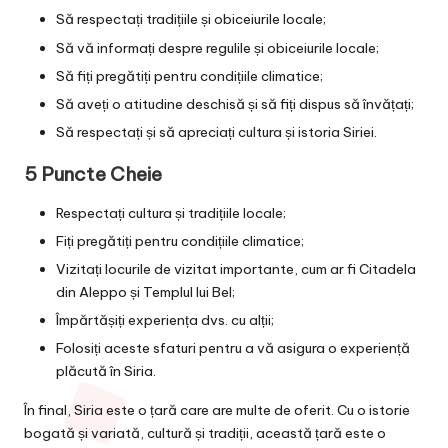
Să respectați tradițiile și obiceiurile locale;
Să vă informați despre regulile și obiceiurile locale;
Să fiți pregătiți pentru condițiile climatice;
Să aveți o atitudine deschisă și să fiți dispus să învățați;
Să respectați și să apreciați cultura și istoria Siriei.
5 Puncte Cheie
Respectați cultura și tradițiile locale;
Fiți pregătiți pentru condițiile climatice;
Vizitați locurile de vizitat importante, cum ar fi Citadela
din Aleppo și Templul lui Bel;
Împărtășiți experiența dvs. cu alții;
Folosiți aceste sfaturi pentru a vă asigura o experiență
plăcută în Siria.
În final, Siria este o țară care are multe de oferit. Cu o istorie
bogată și variată, cultură și tradiții, această țară este o