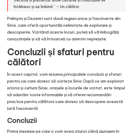
trecutul și prezentul, unde culturile și civilizațiile se
întâlnesc și se îmbină.” – Un călător.
Palmyra și Dezeret sunt două regiuni unice și fascinante din
Siria, care oferă oportunități nelimitate de explorare și
descoperire. Vizitând aceste locuri, puteți să vă îmbogățiți
cunoștințele și să vă întoarceți cu amintiri neprețuite.
Concluzii și sfaturi pentru
călători
În acest capitol, vom rezuma principalele concluzii și sfaturi
pentru cei care doresc să viziteze Siria. După ce am explorat
istoria și cultura Siriei, orașele și locurile de vizitat, este timpul
să adunăm toate informațiile și să oferim recomandări
practice pentru călătorii care doresc să descopere această
țară fascinantă.
Concluzii
Prima impresie pe care o vom avea atunci când ajungem în