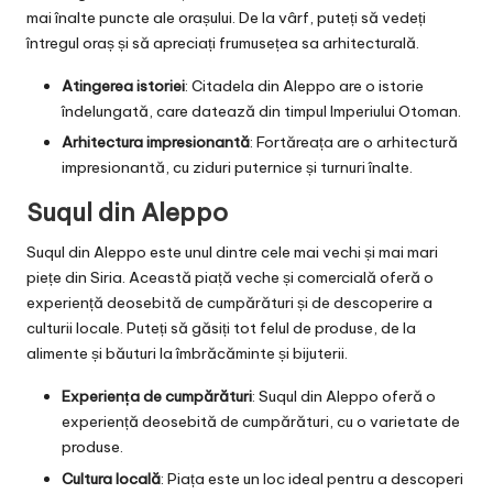
mai înalte puncte ale orașului. De la vârf, puteți să vedeți
întregul oraș și să apreciați frumusețea sa arhitecturală.
Atingerea istoriei
: Citadela din Aleppo are o istorie
îndelungată, care datează din timpul Imperiului Otoman.
Arhitectura impresionantă
: Fortăreața are o arhitectură
impresionantă, cu ziduri puternice și turnuri înalte.
Suqul din Aleppo
Suqul din Aleppo este unul dintre cele mai vechi și mai mari
piețe din Siria. Această piață veche și comercială oferă o
experiență deosebită de cumpărături și de descoperire a
culturii locale. Puteți să găsiți tot felul de produse, de la
alimente și băuturi la îmbrăcăminte și bijuterii.
Experiența de cumpărături
: Suqul din Aleppo oferă o
experiență deosebită de cumpărături, cu o varietate de
produse.
Cultura locală
: Piața este un loc ideal pentru a descoperi