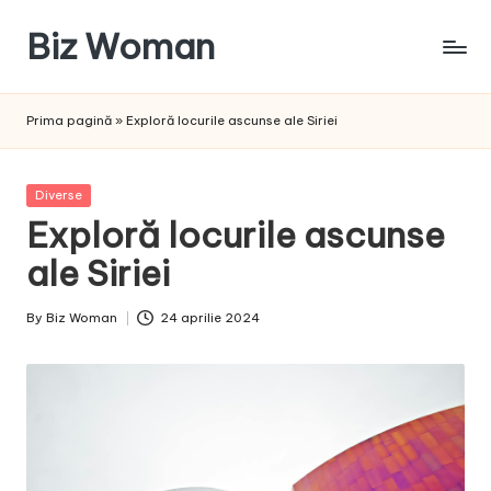
Biz Woman
Skip
to
Afacerea
content
ta,
Prima pagină
»
Exploră locurile ascunse ale Siriei
succesul
tău!
Posted
Diverse
in
Exploră locurile ascunse
ale Siriei
By
Biz Woman
24 aprilie 2024
Posted
by