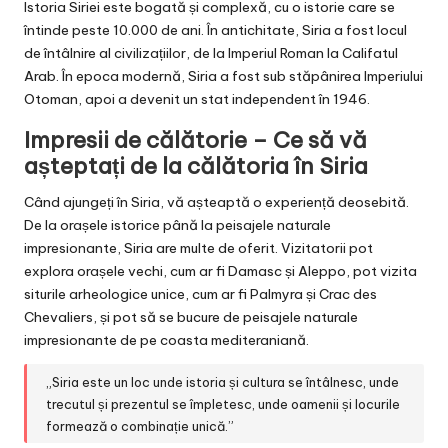
Istoria Siriei este bogată și complexă, cu o istorie care se
întinde peste 10.000 de ani. În antichitate, Siria a fost locul
de întâlnire al civilizațiilor, de la Imperiul Roman la Califatul
Arab. În epoca modernă, Siria a fost sub stăpânirea Imperiului
Otoman, apoi a devenit un stat independent în 1946.
Impresii de călătorie – Ce să vă
așteptați de la călătoria în Siria
Când ajungeți în Siria, vă așteaptă o experiență deosebită.
De la orașele istorice până la peisajele naturale
impresionante, Siria are multe de oferit. Vizitatorii pot
explora orașele vechi, cum ar fi Damasc și Aleppo, pot vizita
siturile arheologice unice, cum ar fi Palmyra și Crac des
Chevaliers, și pot să se bucure de peisajele naturale
impresionante de pe coasta mediteraniană.
„Siria este un loc unde istoria și cultura se întâlnesc, unde
trecutul și prezentul se împletesc, unde oamenii și locurile
formează o combinație unică.”