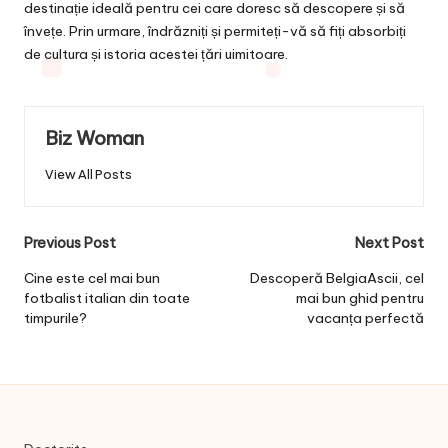
destinație ideală pentru cei care doresc să descopere și să
învețe. Prin urmare, îndrăzniți și permiteți-vă să fiți absorbiți
de cultura și istoria acestei țări uimitoare.
Biz Woman
View All Posts
Post
Previous Post
Next Post
navigation
Cine este cel mai bun
Descoperă BelgiaAscii, cel
fotbalist italian din toate
mai bun ghid pentru
timpurile?
vacanța perfectă