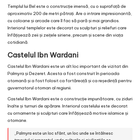
Templul lui Bel este o construcție imensă, cu o suprafață de
aproximativ 200 de metri pătrați. Are o intrare impresionantă,
cu coloane și arcade care îl fac să pară și mai grandios.
Interiorul templelor este decorat cu sculpturi și reliefuri care
înfățișează zeii și zeițele siriene, precum și scene din viața
cotidiană.
Castelul Ibn Wardani
Castelul Ibn Wardani este un alt loc important de vizitat din
Palmyra și Dezeret. Acesta a fost construit în perioada
otomană și a fost folosit ca fortăreață și ca reședință pentru
guvernatorul otoman al regiunii.
Castelul Ibn Wardani este o construcție impunătoare, cu ziduri
înalte și turnuri de apărare. Interiorul castelului este decorat
cu ornamente și sculpturi care înfățișează motive islamice și
otomane.
„Palmyra este un loc sfânt, un loc unde se întâlnesc