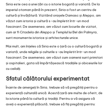
Siria este cea a unei țări cu o istorie bogată și variată. De la
imperiul otoman până în prezent, Siria a fost un centru de
cultură și învățătură. Vizitând orașele Damasc și Aleppo, am
văzut cum istoria și cultură s-au împletit într-un mod
fascinant. De asemenea, am văzut cum locurile de vizitat,
cum ar fi Citadela din Aleppo și Templul lui Bel din Palmyra,
sunt monumente istorice și arhitecturale unice.
Mai mult, am înțeles că Siria este o țară cu o cultură bogată și
variată, unde religiile și culturile s-au împletit într-un mod
fascinant. De asemenea, am văzut cum oamenii sunt primitori
și ospitalieri, gata să împărtășească tradițiile și obiceiurile lor
cu ceilalți.
Sfatul călătorului experimentat
Înainte de amergeți în Siria, trebuie să vă pregătiți pentru o
experiență culturală unică. Acestă țară are multe de oferit, de
la istorie până la cultură și tradiții. Pentru a vă asigura că
aveți o experiență plăcută, trebuie să fiți pregătiți pentru: