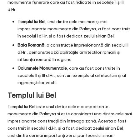
monumente funerare care au fost ridicate în secolele II și III
d.Hr.
Templul lui Bel
, unul dintre cele mai mari și mai
impresionante monumente din Palmyra, a fost construit
în secolul I d.Hr. și a fost dedicat zeului sirian Bel.
Baia Romană
, o construcție impresionantă din secolul II
d.Hr., demonstrează abilitățile arhitecților romani și
influența romană în regiune.
Columnele Monumentale
, care au fost construite în
secolele II și III d.Hr., sunt un exemplu al arhitecturii și al
inginereștiilor vechi.
Templul lui Bel
Templul lui Bel este unul dintre cele mai importante
monumente din Palmyra și este considerat una dintre cele mai
impresionante construcții din întreaga zonă. Acesta a fost
construit în secolul I d.Hr. și a fost dedicat zeului sirian Bel,
unul dintre cei mai importanți zei ai panteonului sirian.