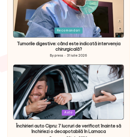
Posted
Recomandari
in
Tumorile digestive: când este indicată intervenția
chirurgicală?
By
press
31 iulie 2026
Posted
by
Posted
Auto
in
Închirieri auto Cipru: 7 lucruri de verificat înainte să
închiriezi o decapotabilă în Larnaca