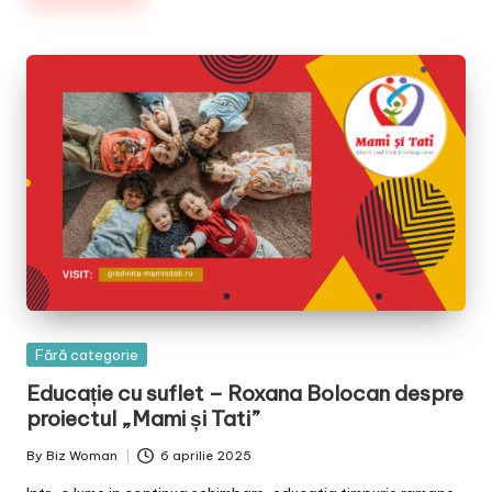
Posted
Fără categorie
in
Educație cu suflet – Roxana Bolocan despre
proiectul „Mami și Tati”
By
Biz Woman
6 aprilie 2025
Posted
by