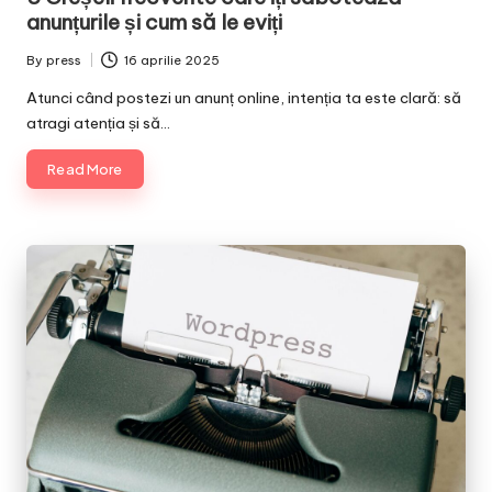
anunțurile și cum să le eviți
By
press
16 aprilie 2025
Posted
by
Atunci când postezi un anunț online, intenția ta este clară: să
atragi atenția și să…
Read More