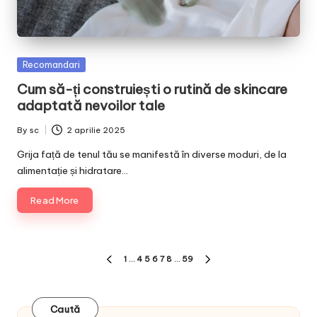
Posted
Recomandari
in
Cum să-ți construiești o rutină de skincare
adaptată nevoilor tale
By
sc
2 aprilie 2025
Posted
by
Grija față de tenul tău se manifestă în diverse moduri, de la
alimentație și hidratare…
Read More
Paginație
1
…
4
5
6
7
8
…
59
PREVIOUS
NEXT
articole
PAGE
PAGE
Caută