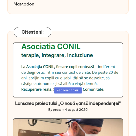
Mastodon
Citeste si:
Posted
Recomandari
in
Lansarea proiectului „O nouă șansă independenței”
By
press
4 august 2026
Posted
by