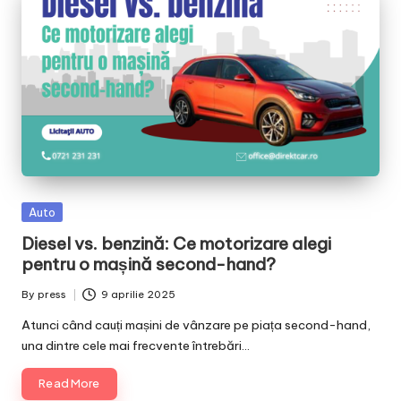
Posted
Auto
in
Diesel vs. benzină: Ce motorizare alegi
pentru o mașină second-hand?
By
press
9 aprilie 2025
Posted
by
Atunci când cauți mașini de vânzare pe piața second-hand,
una dintre cele mai frecvente întrebări…
Read More