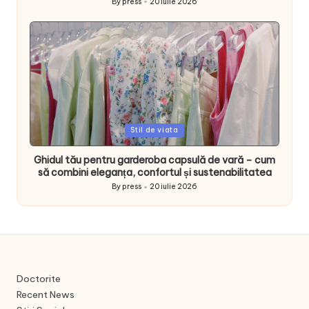
By
press
20 iulie 2026
Posted
by
Posted
Stil de viata
in
Ghidul tău pentru garderoba capsulă de vară – cum
să combini eleganța, confortul și sustenabilitatea
By
press
20 iulie 2026
Posted
by
Doctorite
Recent News