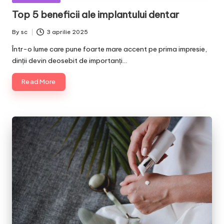
in
Top 5 beneficii ale implantului dentar
By
sc
3 aprilie 2025
Posted
by
Într-o lume care pune foarte mare accent pe prima impresie,
dinții devin deosebit de importanți…
Read More