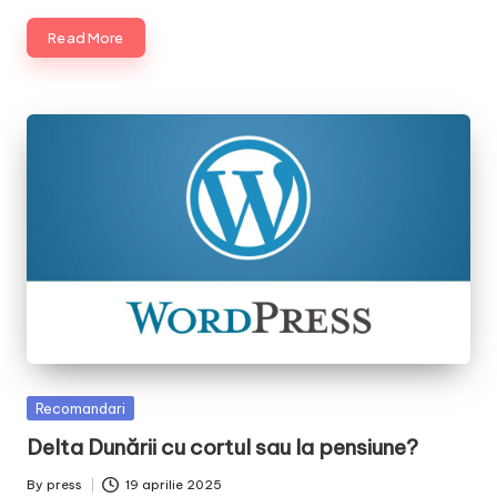
Read More
Posted
Recomandari
in
Delta Dunării cu cortul sau la pensiune?
By
press
19 aprilie 2025
Posted