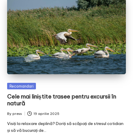
Posted
Recomandari
in
Cele mai liniștite trasee pentru excursii în
natură
By
press
19 aprilie 2025
Posted
by
Visiți la relaxare deplină? Doriți să scăpați de stresul cotidian
și să vă bucurați de…