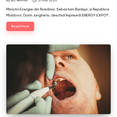
By
Biz Woman
21 mai 2025
Posted
by
Miniștrii Energiei din România, Sebastian Burduja, și Republica
Moldova, Dorin Junghietu, deschid împreună ENERGY EXPO®…
Read More