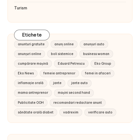
Turism
Etichete
anunturi gratuite
anunț online
anunțuri auto
anunțuri online
boli sistemice
business woman
cumpărare mașină
Eduard Petrescu
Eko Group
Eko News
femeie antreprenor
femei in afaceri
inflamație orală
jante
jante auto
mama antreprenor
mașini second hand
Publicitate OOH
recomandari redactare anunt
sănătate orală diabet
vadrexim
verificare auto