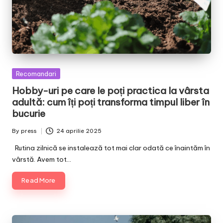
Posted
Recomandari
in
Hobby-uri pe care le poți practica la vârsta
adultă: cum îți poți transforma timpul liber în
bucurie
By
press
24 aprilie 2025
Posted
by
Rutina zilnică se instalează tot mai clar odată ce înaintăm în
vârstă. Avem tot…
Read More