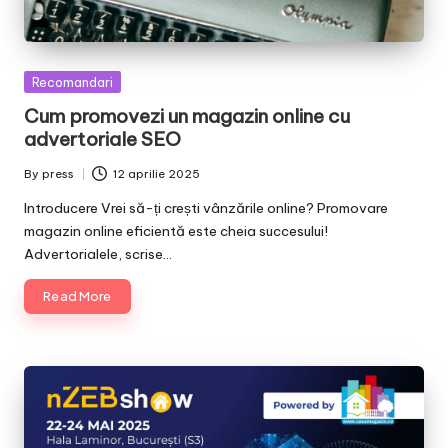
Posted
Recomandari
in
Cum promovezi un magazin online cu
advertoriale SEO
By
press
12 aprilie 2025
Posted
by
Introducere Vrei să-ți crești vânzările online? Promovare
magazin online eficientă este cheia succesului!
Advertorialele, scrise…
Read More