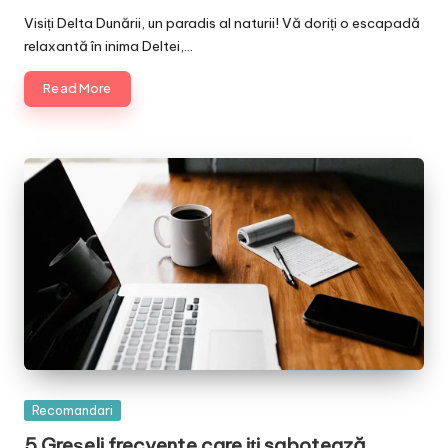
by
Visiți Delta Dunării, un paradis al naturii! Vă doriți o escapadă
relaxantă în inima Deltei,…
Read More
Posted
Recomandari
in
5 Greșeli frecvente care iți sabotează