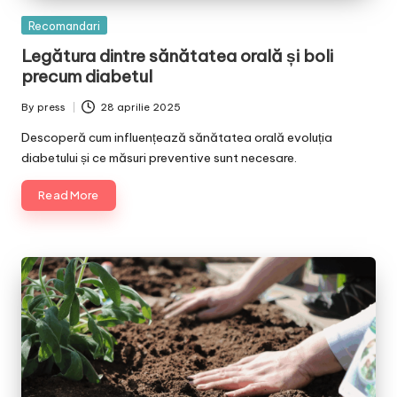
Posted
Recomandari
in
Legătura dintre sănătatea orală și boli
precum diabetul
By
press
28 aprilie 2025
Posted
by
Descoperă cum influențează sănătatea orală evoluția
diabetului și ce măsuri preventive sunt necesare.
Read More