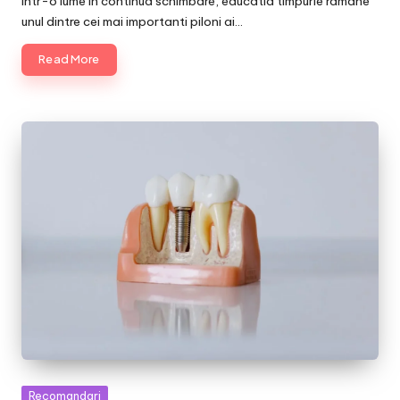
Intr-o lume in continua schimbare, educatia timpurie ramane
unul dintre cei mai importanti piloni ai…
Read More
Posted
Recomandari