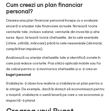
Cum creezi un plan financiar
personal?
Crearea unui plan financiar personal începe cu o evaluare
sinceră a situației tale financiare actuale. Notează toate
veniturile tale, inclusiv salariul, veniturile din investiții și alte
surse. Apoi, listează toate cheltuielile, de la cele esențiale
(chirie, utilități, mâncare) până la cele neesențiale (distracții,
cumpărături impulsive).
Analizează cu atenție cheltuielile tale și identifică zonele în
care poți reduce costurile. Poți utiliza aplicații mobile sau foi
de calcul pentru a-ți monitoriza cheltuielile și a-ți crea un
buget personal
.
Stabilește-ți obiective realiste și stabilește un plan pentru a
le atinge. De exemplu, dacă îți dorești să economisești pentru
o mașină, stabilește o sumă lunară pe care o vei economisi și
respectă-ți planul.