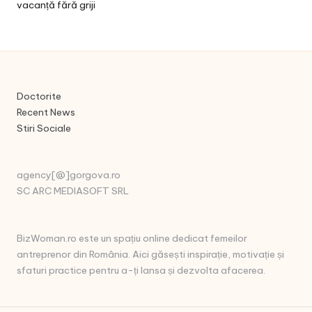
vacanță fără griji
Doctorite
Recent News
Stiri Sociale
agency[@]gorgova.ro
SC ARC MEDIASOFT SRL
BizWoman.ro este un spațiu online dedicat femeilor
antreprenor din România. Aici găsești inspirație, motivație și
sfaturi practice pentru a-ți lansa și dezvolta afacerea.