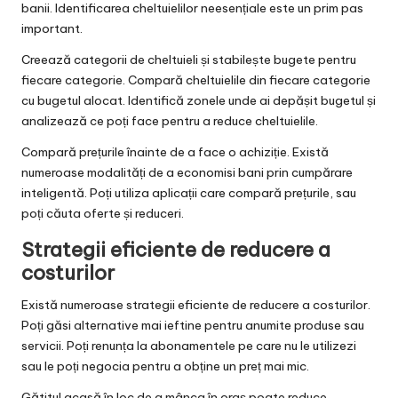
banii. Identificarea cheltuielilor neesențiale este un prim pas
important.
Creează categorii de cheltuieli și stabilește bugete pentru
fiecare categorie. Compară cheltuielile din fiecare categorie
cu bugetul alocat. Identifică zonele unde ai depășit bugetul și
analizează ce poți face pentru a reduce cheltuielile.
Compară prețurile înainte de a face o achiziție. Există
numeroase modalități de a economisi bani prin cumpărare
inteligentă. Poți utiliza aplicații care compară prețurile, sau
poți căuta oferte și reduceri.
Strategii eficiente de reducere a
costurilor
Există numeroase strategii eficiente de reducere a costurilor.
Poți găsi alternative mai ieftine pentru anumite produse sau
servicii. Poți renunța la abonamentele pe care nu le utilizezi
sau le poți negocia pentru a obține un preț mai mic.
Gătitul acasă în loc de a mânca în oraș poate reduce