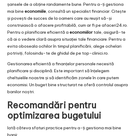
șansele de a obține randamente bune. Pentru a-ți gestiona
mai bine
economiile
, consultă un specialist financiar. Citește
și povești de succes de la oameni care au reușit să-și
construiască o afacere profitabilă, cum ar fi pe
afaceri24.ro
.
Pentru o planificare eficientă a
economiilor
tale, asigură-te
că ai o vedere clară asupra situației tale financiare. Pentru a
evita oboseala ochilor în timpul planificării, alege ochelari
potriviți, folosindu-te de ghidul de pe
top-clinici.ro
.
Gestionarea eficientă a finanțelor personale necesită
planificare și disciplină. Este important să înțelegem
cheltuielile noastre și să identificăm zonele în care putem
economisi. Un buget bine structurat ne oferă controlul asupra
banilor noștri.
Recomandări pentru
optimizarea bugetului
Iată câteva sfaturi practice pentru a-ți gestiona mai bine
banii: