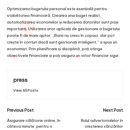
Optimizarea bugetului personal este esențială pentru
stabilitatea financiară. Crearea unui buget realist,
automatizarea economiilor și reducerea datoriilor sunt pași
importanți. Utilizarea unor aplicații de gestionare a bugetului
poate fi de mare ajutor. „Banii nu cresc în copaci, dar pot
crește în conturi dacă sunt gestionați inteligent,” a spus un
economist. Prin planificare și disciplină, poți atinge
obiectivele financiare și poți asigura un viitor financiar sigur.
press
View All Posts
Post
Previous Post
Next Post
navigation
Asigurare călătorie online, în
Rolul advertorialelor în
câteva minute, pentru o
creșterea vânzărilor