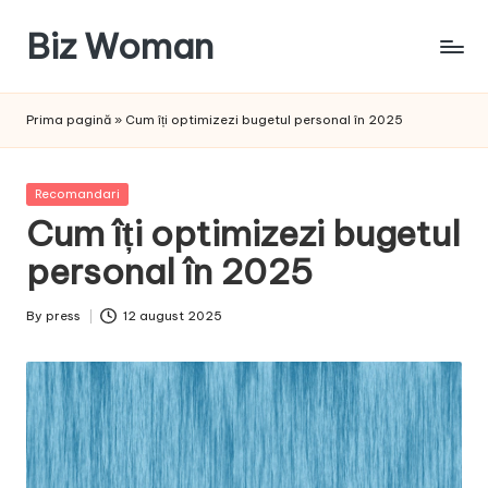
Biz Woman
Skip
to
Afacerea
content
ta,
Prima pagină
»
Cum îți optimizezi bugetul personal în 2025
succesul
tău!
Posted
Recomandari
in
Cum îți optimizezi bugetul
personal în 2025
By
press
12 august 2025
Posted
by