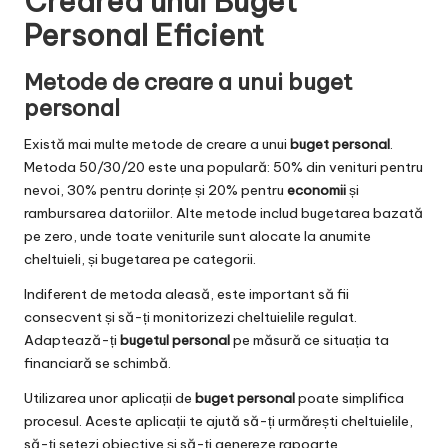
Crearea unui Buget
Personal Eficient
Metode de creare a unui buget
personal
Există mai multe metode de creare a unui
buget personal
.
Metoda 50/30/20 este una populară: 50% din venituri pentru
nevoi, 30% pentru dorințe și 20% pentru
economii
și
rambursarea datoriilor. Alte metode includ bugetarea bazată
pe zero, unde toate veniturile sunt alocate la anumite
cheltuieli, și bugetarea pe categorii.
Indiferent de metoda aleasă, este important să fii
consecvent și să-ți monitorizezi cheltuielile regulat.
Adaptează-ți
bugetul personal
pe măsură ce situația ta
financiară se schimbă.
Utilizarea unor aplicații de
buget personal
poate simplifica
procesul. Aceste aplicații te ajută să-ți urmărești cheltuielile,
să-ți setezi obiective și să-ți genereze rapoarte.