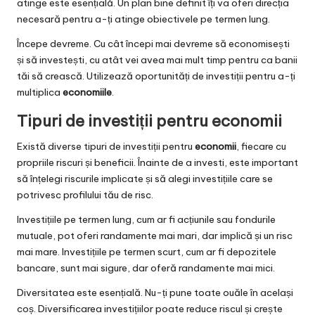
atinge este esențială. Un plan bine definit îți va oferi direcția
necesară pentru a-ți atinge obiectivele pe termen lung.
Începe devreme. Cu cât începi mai devreme să economisești
și să investești, cu atât vei avea mai mult timp pentru ca banii
tăi să crească. Utilizează oportunități de investiții pentru a-ți
multiplica
economiile
.
Tipuri de investiții pentru economii
Există diverse tipuri de investiții pentru
economii
, fiecare cu
propriile riscuri și beneficii. Înainte de a investi, este important
să înțelegi riscurile implicate și să alegi investițiile care se
potrivesc profilului tău de risc.
Investițiile pe termen lung, cum ar fi acțiunile sau fondurile
mutuale, pot oferi randamente mai mari, dar implică și un risc
mai mare. Investițiile pe termen scurt, cum ar fi depozitele
bancare, sunt mai sigure, dar oferă randamente mai mici.
Diversitatea este esențială. Nu-ți pune toate ouăle în același
coș. Diversificarea investițiilor poate reduce riscul și crește