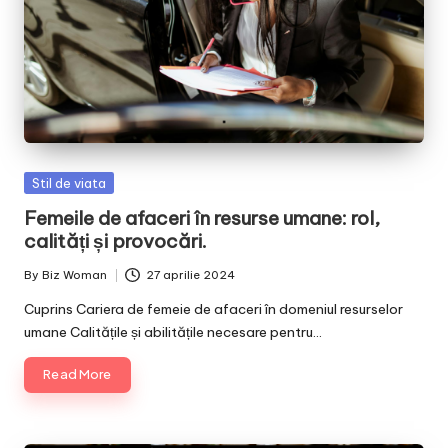
Posted
Stil de viata
in
Femeile de afaceri în resurse umane: rol,
calități și provocări.
By
Biz Woman
27 aprilie 2024
Posted
by
Cuprins Cariera de femeie de afaceri în domeniul resurselor
umane Calitățile și abilitățile necesare pentru…
Read More