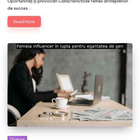
Oportunități și provocări Caracteristicile femeii antreprenor
de succes…
Read More
Posted
Diverse