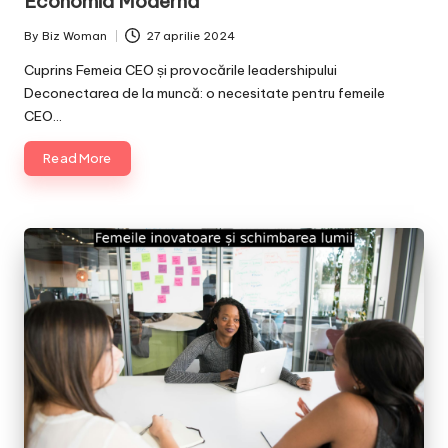
Economia Modernă
By
Biz Woman
27 aprilie 2024
Posted
by
Cuprins Femeia CEO și provocările leadershipului
Deconectarea de la muncă: o necesitate pentru femeile
CEO…
Read More