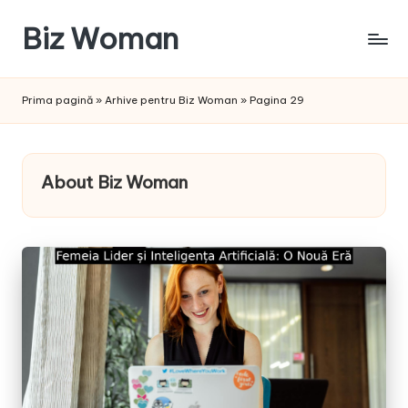
Biz Woman
Skip
to
Afacerea
content
ta,
Prima pagină
»
Arhive pentru Biz Woman
»
Pagina 29
succesul
tău!
About Biz Woman