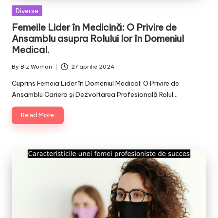
Posted
Diverse
in
Femeile Lider în Medicină: O Privire de
Ansamblu asupra Rolului lor în Domeniul
Medical.
By
Biz Woman
27 aprilie 2024
Posted
by
Cuprins Femeia Lider în Domeniul Medical: O Privire de
Ansamblu Cariera și Dezvoltarea Profesională Rolul…
Read More