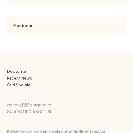
Mastodon
Doctorite
Recent News
Stiri Sociale
agency[@]gorgova.ro
SC ARC MEDIASOFT SRL
BizWoman.ro este un spațiu online dedicat femeilor