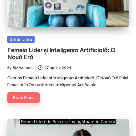
Posted
Stil de viata
in
Femeia Lider și Inteligența Artificială: O
Nouă Eră
By
Biz Woman
27 aprilie 2024
Posted
by
Cuprins Femeia Lider și Inteligența Artificială: O Nouă Eră Rolul
Femeilor în Dezvoltarea Inteligenței Artificiale…
Read More