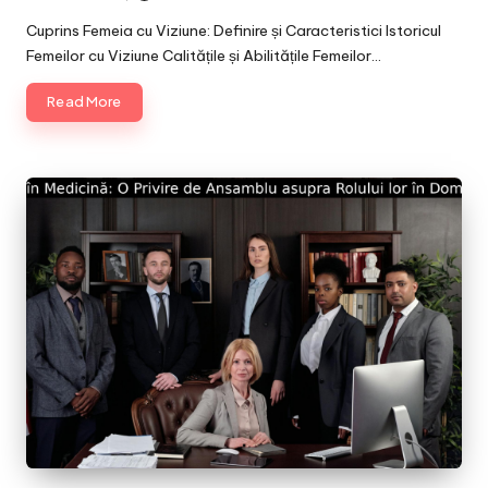
Posted
by
Cuprins Femeia cu Viziune: Definire și Caracteristici Istoricul
Femeilor cu Viziune Calitățile și Abilitățile Femeilor…
Read More