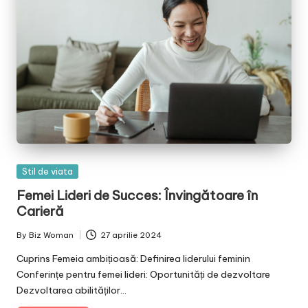
Posted
Stil de viata
in
Femei Lideri de Succes: Învingătoare în
Carieră
By
Biz Woman
27 aprilie 2024
Posted
by
Cuprins Femeia ambițioasă: Definirea liderului feminin
Conferințe pentru femei lideri: Oportunități de dezvoltare
Dezvoltarea abilităților…