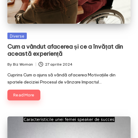
Posted
Diverse
in
Cum a vândut afacerea și ce a învățat din
această experiență
By
Biz Woman
27 aprilie 2024
Posted
by
Cuprins Cum a ajuns să vândă afacerea Motivațiile din
spatele deciziei Procesul de vânzare Impactul…
Read More