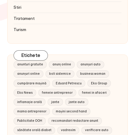
Stiri
Tratament
Turism
Etichete
anunturi gratuite
anunț online
anunțuri auto
anunțuri online
boli sistemice
business woman
cumpărare mașină
Eduard Petrescu
Eko Group
Eko News
femeie antreprenor
femei in afaceri
inflamație orală
jante
jante auto
mama antreprenor
mașini second hand
Publicitate OOH
recomandari redactare anunt
sănătate orală diabet
vadrexim
verificare auto