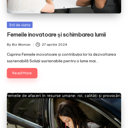
Posted
Stil de viata
in
Femeile inovatoare și schimbarea lumii
By
Biz Woman
27 aprilie 2024
Posted
by
Cuprins Femeile inovatoare și contribuția lor la dezvoltarea
sustenabilă Soluții sustenabile pentru o lume mai…
Read More