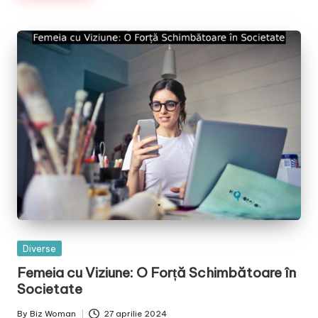
Posted
Diverse
in
Femeia cu Viziune: O Forță Schimbătoare în
Societate
By
Biz Woman
27 aprilie 2024