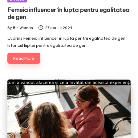
in
Femeia influencer în lupta pentru egalitatea
de gen
By
Biz Woman
27 aprilie 2024
Posted
by
Cuprins Femeia influencer în lupta pentru egalitatea de gen
Istoricul luptei pentru egalitatea de gen…
Read More