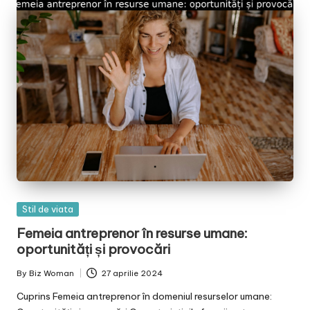
Posted
Stil de viata
in
Femeia antreprenor în resurse umane:
oportunități și provocări
By
Biz Woman
27 aprilie 2024
Posted
by
Cuprins Femeia antreprenor în domeniul resurselor umane: