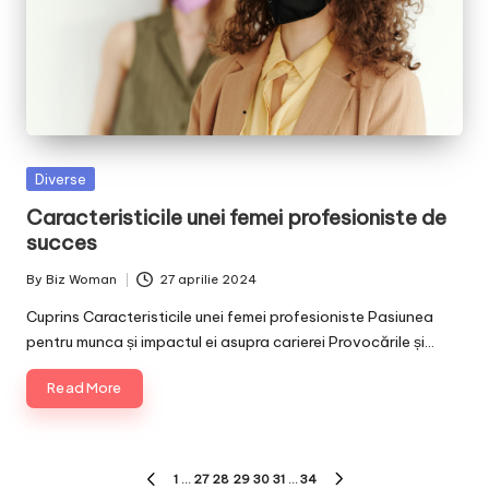
Posted
Diverse
in
Caracteristicile unei femei profesioniste de
succes
By
Biz Woman
27 aprilie 2024
Posted
by
Cuprins Caracteristicile unei femei profesioniste Pasiunea
pentru munca și impactul ei asupra carierei Provocările și…
Read More
Paginație
1
…
27
28
29
30
31
…
34
PREVIOUS
NEXT