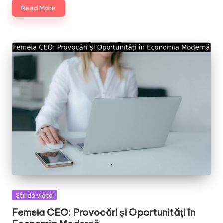
Read More
Posted
Stil de viata
in
Femeia CEO: Provocări și Oportunități în