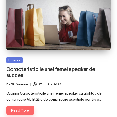
Posted
Diverse
in
Caracteristicile unei femei speaker de
succes
By
Biz Woman
27 aprilie 2024
Posted
by
Cuprins Caracteristicile unei femei speaker cu abilități de
comunicare Abilitățile de comunicare esențiale pentru o…
Read More