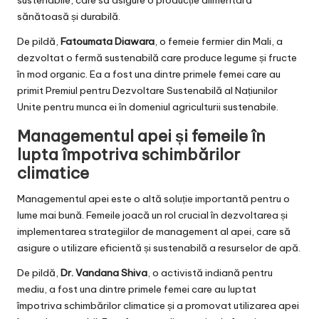
sustenabile, care să asigure o producție alimentară
sănătoasă și durabilă.
De pildă,
Fatoumata Diawara
, o femeie fermier din Mali, a
dezvoltat o fermă sustenabilă care produce legume și fructe
în mod organic. Ea a fost una dintre primele femei care au
primit Premiul pentru Dezvoltare Sustenabilă al Națiunilor
Unite pentru munca ei în domeniul agriculturii sustenabile.
Managementul apei și femeile în
lupta împotriva schimbărilor
climatice
Managementul apei este o altă soluție importantă pentru o
lume mai bună. Femeile joacă un rol crucial în dezvoltarea și
implementarea strategiilor de management al apei, care să
asigure o utilizare eficientă și sustenabilă a resurselor de apă.
De pildă,
Dr. Vandana Shiva
, o activistă indiană pentru
mediu, a fost una dintre primele femei care au luptat
împotriva schimbărilor climatice și a promovat utilizarea apei