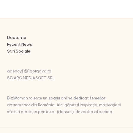
Doctorite
Recent News
Stiri Sociale
agency[@]gorgova.ro
SC ARC MEDIASOFT SRL
BizWoman.ro este un spațiu online dedicat femeilor
antreprenor din România. Aici găsești inspirație, motivație și
sfaturi practice pentru a-ți lansa și dezvolta afacerea.