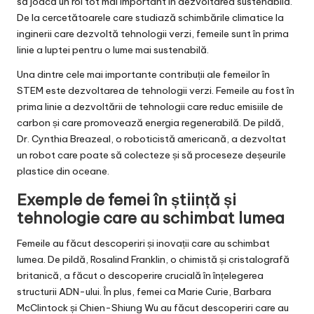
să joacă un rol tot mai important în dezvoltarea sustenabilă.
De la cercetătoarele care studiază schimbările climatice la
inginerii care dezvoltă tehnologii verzi, femeile sunt în prima
linie a luptei pentru o lume mai sustenabilă.
Una dintre cele mai importante contribuții ale femeilor în
STEM este dezvoltarea de tehnologii verzi. Femeile au fost în
prima linie a dezvoltării de tehnologii care reduc emisiile de
carbon și care promovează energia regenerabilă. De pildă,
Dr. Cynthia Breazeal, o roboticistă americană, a dezvoltat
un robot care poate să colecteze și să proceseze deșeurile
plastice din oceane.
Exemple de femei în știință și
tehnologie care au schimbat lumea
Femeile au făcut descoperiri și inovații care au schimbat
lumea. De pildă, Rosalind Franklin, o chimistă și cristalografă
britanică, a făcut o descoperire crucială în înțelegerea
structurii ADN-ului. În plus, femei ca Marie Curie, Barbara
McClintock și Chien-Shiung Wu au făcut descoperiri care au