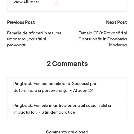
View All Posts
Post
Previous Post
Next Post
navigation
Femeile de afaceri în resurse
Femeia CEO: Provocări și
umane: rol, calități și
Oportunități în Economia
provocări.
Modernă
2 Comments
Pingback:
Femeia ambițioasă: Succesul prin
determinare și perseverență. - Afaceri 24
Pingback:
Femeile în antreprenoriatul social: rolul și
impactul lor. - Stiri democratice
Comments are closed