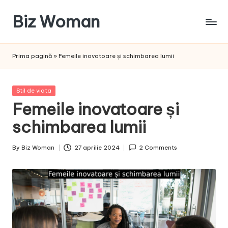
Biz Woman
Skip
to
Afacerea
content
ta,
Prima pagină
»
Femeile inovatoare și schimbarea lumii
succesul
tău!
Posted
Stil de viata
in
Femeile inovatoare și
schimbarea lumii
By
Biz Woman
27 aprilie 2024
2 Comments
Posted
by