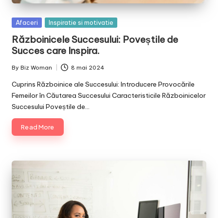
Posted
Afaceri
Inspiratie si motivatie
in
Războinicele Succesului: Poveștile de
Succes care Inspira.
By
Biz Woman
8 mai 2024
Posted
by
Cuprins Războinice ale Succesului: Introducere Provocările
Femeilor în Căutarea Succesului Caracteristicile Războinicelor
Succesului Poveștile de…
Read More