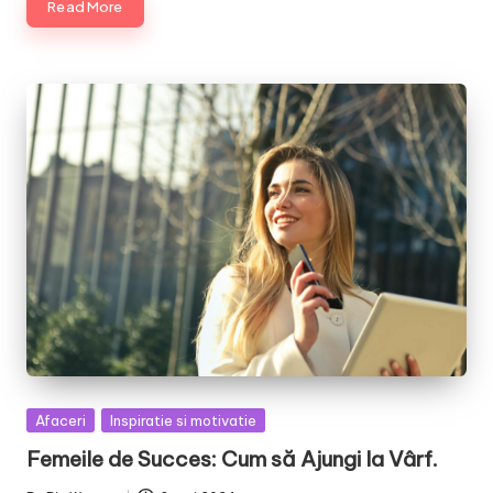
Read More
Posted
Afaceri
Inspiratie si motivatie
in
Femeile de Succes: Cum să Ajungi la Vârf.