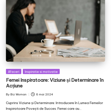
Posted
Afaceri
Inspiratie si motivatie
in
Femei Inspiratoare: Viziune și Determinare în
Acțiune
By
Biz Woman
8 mai 2024
Posted
by
Cuprins Viziune și Determinare: Introducere în Lumea Femeilor
Inspiratoare Povești de Succes: Femei care au…