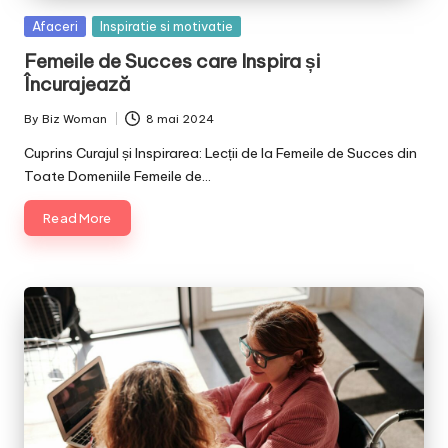
Posted
Afaceri
Inspiratie si motivatie
in
Femeile de Succes care Inspira și
Încurajează
By
Biz Woman
8 mai 2024
Posted
by
Cuprins Curajul și Inspirarea: Lecții de la Femeile de Succes din
Toate Domeniile Femeile de…
Read More