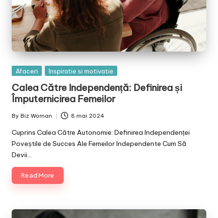
Posted
Afaceri
Inspiratie si motivatie
in
Calea Către Independență: Definirea și
Împuternicirea Femeilor
By
Biz Woman
8 mai 2024
Posted
by
Cuprins Calea Către Autonomie: Definirea Independenței
Poveștile de Succes Ale Femeilor Independente Cum Să
Devii…
Read More