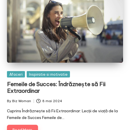
Posted
Afaceri
Inspiratie si motivatie
in
Femeile de Succes: Îndrăznește să Fii
Extraordinar
By
Biz Woman
8 mai 2024
Posted
by
Cuprins Îndrăznește să Fii Extraordinar: Lecții de viață de la
Femeile de Succes Femeile de…
Read More