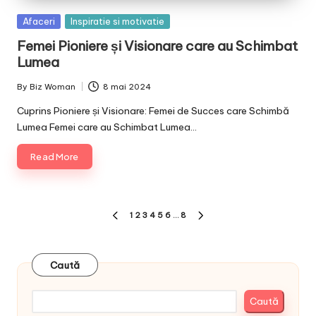
Posted
Afaceri
Inspiratie si motivatie
in
Femei Pioniere și Visionare care au Schimbat
Lumea
By
Biz Woman
8 mai 2024
Posted
by
Cuprins Pioniere și Visionare: Femei de Succes care Schimbă
Lumea Femei care au Schimbat Lumea…
Read More
Paginație
1
2
3
4
5
6
…
8
PREVIOUS
NEXT
articole
PAGE
PAGE
Caută
Caută