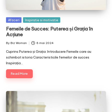
Posted
Afaceri
Inspiratie si motivatie
in
Femeile de Succes: Puterea și Grația în
Acțiune
By
Biz Woman
8 mai 2024
Posted
by
Cuprins Puterea și Grația: Introducere Femeile care au
schimbat istoria Caracteristicile femeilor de succes
Inspirația…
Read More