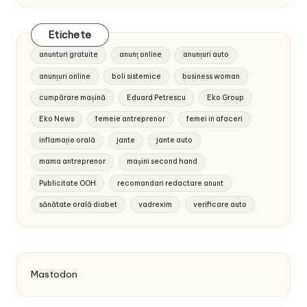
Etichete
anunturi gratuite
anunț online
anunțuri auto
anunțuri online
boli sistemice
business woman
cumpărare mașină
Eduard Petrescu
Eko Group
Eko News
femeie antreprenor
femei in afaceri
inflamație orală
jante
jante auto
mama antreprenor
mașini second hand
Publicitate OOH
recomandari redactare anunt
sănătate orală diabet
vadrexim
verificare auto
Mastodon