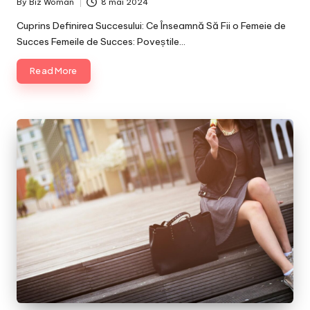
By
Biz Woman
8 mai 2024
Posted
by
Cuprins Definirea Succesului: Ce Înseamnă Să Fii o Femeie de
Succes Femeile de Succes: Poveștile…
Read More