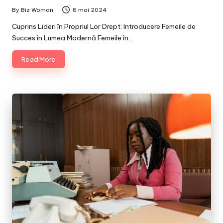
By
Biz Woman
8 mai 2024
Posted
by
Cuprins Lideri în Propriul Lor Drept: Introducere Femeile de
Succes în Lumea Modernă Femeile în…
Read More