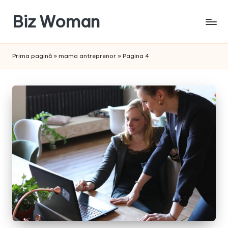
Biz Woman
Skip
to
Afacerea
content
ta,
Prima pagină
»
mama antreprenor
»
Pagina 4
succesul
tău!