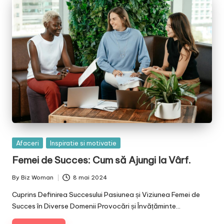
Posted
Afaceri
Inspiratie si motivatie
in
Femei de Succes: Cum să Ajungi la Vârf.
By
Biz Woman
8 mai 2024
Posted
by
Cuprins Definirea Succesului Pasiunea și Viziunea Femei de
Succes în Diverse Domenii Provocări și Învățăminte…