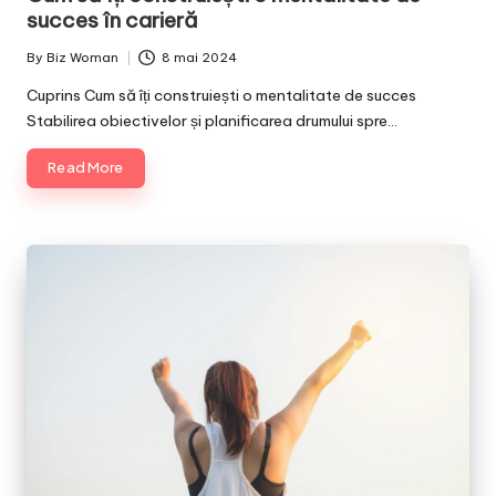
succes în carieră
By
Biz Woman
8 mai 2024
Posted
by
Cuprins Cum să îți construiești o mentalitate de succes
Stabilirea obiectivelor și planificarea drumului spre…
Read More