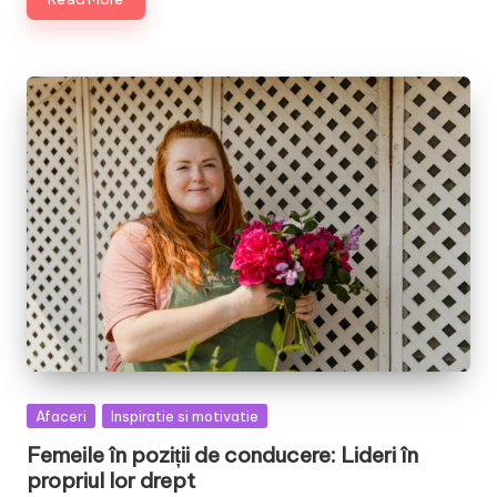
Posted
Afaceri
Inspiratie si motivatie
in
Femeile în poziții de conducere: Lideri în
propriul lor drept