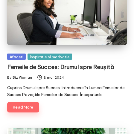
Posted
Afaceri
Inspiratie si motivatie
in
Femeile de Succes: Drumul spre Reușită
By
Biz Woman
8 mai 2024
Posted
by
Cuprins Drumul spre Succes: Introducere în Lumea Femeilor de
Succes Poveștile Femeilor de Succes: Începuturile…
Read More