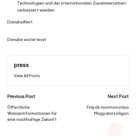
Technologien und der internationalen Zusammenarbeit
verbessert werden.
DanubeAlert
Danube water level
press
View All Posts
Post
Previous Post
Next Post
navigation
Öffentliche
Folyók monitorozása
Wasserinformationen für
Magyarországon
eine nachhaltige Zukunft