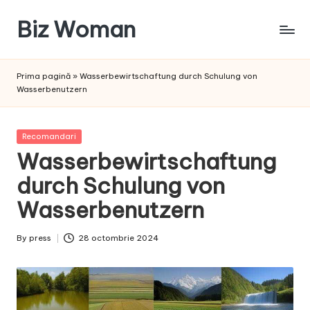
Biz Woman
Skip
to
Afacerea
content
ta,
Prima pagină
»
Wasserbewirtschaftung durch Schulung von
succesul
Wasserbenutzern
tău!
Posted
Recomandari
in
Wasserbewirtschaftung
durch Schulung von
Wasserbenutzern
By
press
28 octombrie 2024
Posted
by