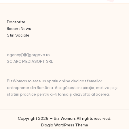
Doctorite
Recent News
Stiri Sociale
agency[@]gorgova.ro
SC ARC MEDIASOFT SRL
BizWoman.ro este un spațiu online dedicat femeilor
antreprenor din România. Aici găsești inspirație, motivație și
sfaturi practice pentru a-ți lansa și dezvolta afacerea.
Copyright 2026 — Biz Woman. All rights reserved.
Bloglo WordPress Theme