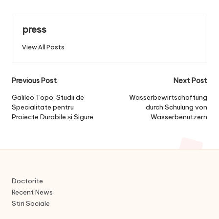
press
View All Posts
Post
Previous Post
Next Post
navigation
Galileo Topo: Studii de
Wasserbewirtschaftung
Specialitate pentru
durch Schulung von
Proiecte Durabile și Sigure
Wasserbenutzern
Doctorite
Recent News
Stiri Sociale