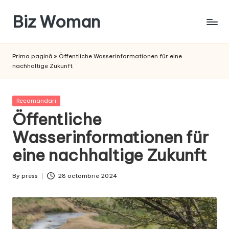
Biz Woman
Skip
to
Afacerea
content
ta,
Prima pagină
»
Öffentliche Wasserinformationen für eine
succesul
nachhaltige Zukunft
tău!
Posted
Recomandari
in
Öffentliche
Wasserinformationen für
eine nachhaltige Zukunft
By
press
28 octombrie 2024
Posted
by