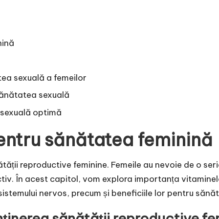
nină
tea sexuală a femeilor
 sănătatea sexuală
 sexuală optimă
pentru sănătatea feminină
ătății reproductive feminine. Femeile au nevoie de o ser
tiv. În acest capitol, vom explora importanța vitaminel
 sistemului nervos, precum și beneficiile lor pentru săn
ținerea sănătății reproductive fe