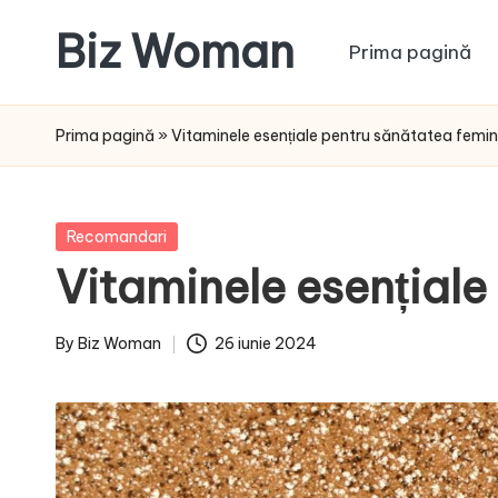
Biz Woman
Prima pagină
Skip
to
Afacerea
content
ta,
Prima pagină
»
Vitaminele esențiale pentru sănătatea femini
succesul
tău!
Posted
Recomandari
in
Vitaminele esențiale
By
Biz Woman
26 iunie 2024
Posted
by