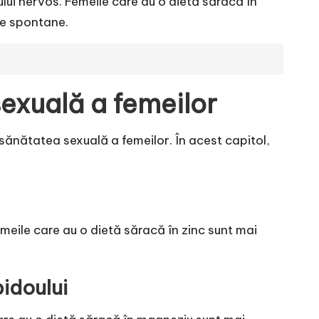
lui nervos. Femeile care au o dietă săracă în
le spontane.
sexuală a femeilor
 sănătatea sexuală a femeilor. În acest capitol,
meile care au o dietă săracă în zinc sunt mai
bidoului