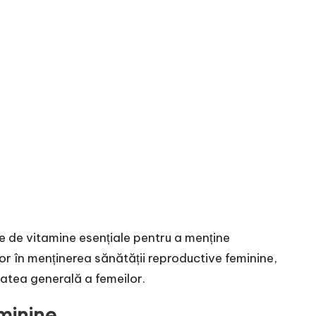
ie de vitamine esențiale pentru a menține
or în menținerea sănătății reproductive feminine,
ătatea generală a femeilor.
minine