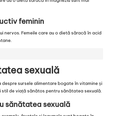
care au o dietă săracă în magneziu sunt mai
ductiv feminin
lui nervos. Femeile care au o dietă săracă în acid
ntane.
tatea sexuală
a despre sursele alimentare bogate în vitamine și
i stil de viață sănătos pentru sănătatea sexuală.
ru sănătatea sexuală
 exemplu, fructele și legumele sunt bogate în