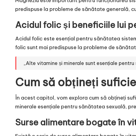
Magneziu este important pentru funcționarea sist
predispuse la probleme de sănătate generală, cum
Acidul folic și beneficiile lu
Acidul folic este esențial pentru sănătatea siste
folic sunt mai predispuse la probleme de sănătate 
„Alte vitamine și minerale sunt esențiale pentru
Cum să obțineți sufici
În acest capitol, vom explora cum să obțineți su
minerale esențiale pentru sănătatea sexuală, prec
Surse alimentare bogate în vi
Există o serie de surse alimentare bogate în vita