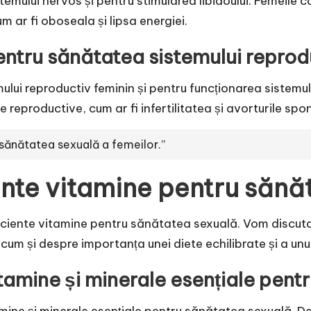
emului nervos și pentru stimularea libidoului. Femeile 
 ar fi oboseala și lipsa energiei.
i pentru sănătatea sistemului repro
mului reproductiv feminin și pentru funcționarea sistemu
reproductive, cum ar fi infertilitatea și avorturile spo
 sănătatea sexuală a femeilor.”
ente vitamine pentru sănă
ficiente vitamine pentru sănătatea sexuală. Vom discut
um și despre importanța unei diete echilibrate și a unu
tamine și minerale esențiale pent
mine și minerale esențiale pentru sănătatea sexuală. De