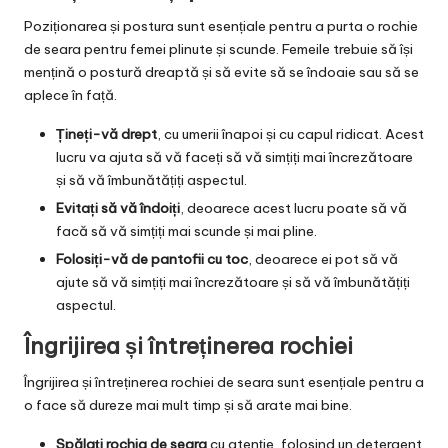
Poziționarea și postura sunt esențiale pentru a purta o rochie
de seara pentru femei plinute și scunde. Femeile trebuie să își
mențină o postură dreaptă și să evite să se îndoaie sau să se
aplece în față.
Țineți-vă drept
, cu umerii înapoi și cu capul ridicat. Acest
lucru va ajuta să vă faceți să vă simțiți mai încrezătoare
și să vă îmbunătățiți aspectul.
Evitați să vă îndoiți
, deoarece acest lucru poate să vă
facă să vă simțiți mai scunde și mai pline.
Folosiți-vă de pantofii cu toc
, deoarece ei pot să vă
ajute să vă simțiți mai încrezătoare și să vă îmbunătățiți
aspectul.
Îngrijirea și întreținerea rochiei
Îngrijirea și întreținerea rochiei de seara sunt esențiale pentru a
o face să dureze mai mult timp și să arate mai bine.
Spălați rochia de seara
cu atenție, folosind un detergent