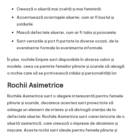
Creează o siluetă mai zveltă și mai feminină;
Accentuează avantajele siluetei, cum ar fi bustul și
șoldurile;
Mască defectele siluetei, cum ar fi talia și picioarele;
Sunt versatile și pot fi purtate la diverse ocazii, de la
evenimente formale la evenimente informale.
În plus, rochiile Empire sunt disponibile în diverse culori și
modele, ceea ce permite femeilor plinute și scunde să aleagă
o rochie care să se potrivească stilului și personalității lor.
Rochii Asimetrice
Rochiile Asimetrice sunt o alegere interesantă pentru femeile
plinute și scunde, deoarece acestea sunt proiectate să
adauge un element de interes și să distrugă atenția de la
defectele siluetei. Rochiile Asimetrice sunt caracterizate de o
siluetă asimetrică, care creează o impresie de dinamism și
mișcare. Aceste rochii sunt ideale pentru femeile plinute și