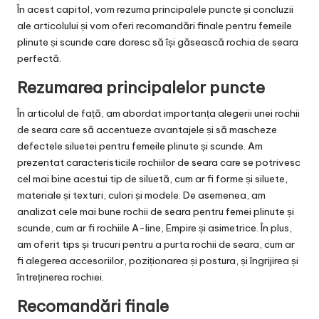
În acest capitol, vom rezuma principalele puncte și concluzii
ale articolului și vom oferi recomandări finale pentru femeile
plinute și scunde care doresc să își găsească rochia de seara
perfectă.
Rezumarea principalelor puncte
În articolul de față, am abordat importanța alegerii unei rochii
de seara care să accentueze avantajele și să mascheze
defectele siluetei pentru femeile plinute și scunde. Am
prezentat caracteristicile rochiilor de seara care se potrivesc
cel mai bine acestui tip de siluetă, cum ar fi forme și siluete,
materiale și texturi, culori și modele. De asemenea, am
analizat cele mai bune rochii de seara pentru femei plinute și
scunde, cum ar fi rochiile A-line, Empire și asimetrice. În plus,
am oferit tips și trucuri pentru a purta rochii de seara, cum ar
fi alegerea accesoriilor, poziționarea și postura, și îngrijirea și
întreținerea rochiei.
Recomandări finale