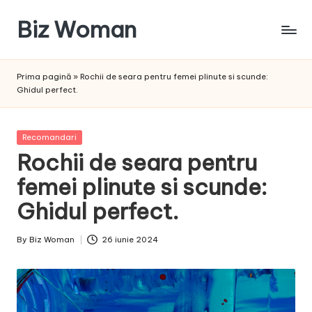
Biz Woman
Skip
to
Afacerea
content
ta,
Prima pagină
»
Rochii de seara pentru femei plinute si scunde:
succesul
Ghidul perfect.
tău!
Posted
Recomandari
in
Rochii de seara pentru
femei plinute si scunde:
Ghidul perfect.
By
Biz Woman
26 iunie 2024
Posted
by