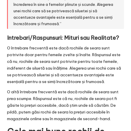
încrederea în sine a femeilor plinute și scunde. Alegerea
unei rochii care să se potrivească siluetei și să
accentueze avantajele este esențială pentru a se simți
încrezătoare și frumoasă.”
Intrebari/Raspunsuri: Mituri sau Realitate?
O întrebare frecventă este dacă rochiile de seara sunt
potrivite doar pentru femeile zvelte și înalte. Răspunsul este
că nu, rochiile de seara sunt potrivite pentru toate femeile,
indiferent de siluetă sau înălțime. Alegerea unei rochii care să
se potrivească siluetei și să accentueze avantajele este
esențială pentru a se simți încrezătoare și frumoasă.
O altă întrebare frecventă este dacă rochiile de seara sunt
prea scumpe. Răspunsul este că nu, rochiile de seara pot fi
găsite la prețuri accesibile, dacă știm unde să căutăm. De
pildă, putem găsi rochii de seara la prețuri accesibile în
magazinele online sau în magazinele de second-hand.