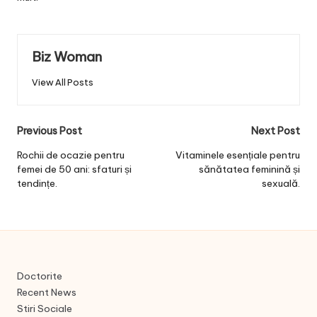
Biz Woman
View All Posts
Post
Previous Post
Next Post
navigation
Rochii de ocazie pentru
Vitaminele esențiale pentru
femei de 50 ani: sfaturi și
sănătatea feminină și
tendințe.
sexuală.
Doctorite
Recent News
Stiri Sociale