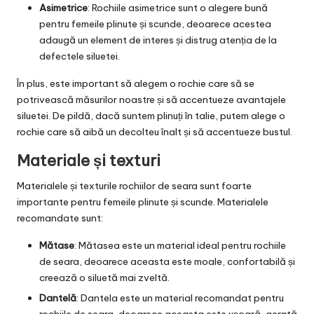
Asimetrice
: Rochiile asimetrice sunt o alegere bună
pentru femeile plinute și scunde, deoarece acestea
adaugă un element de interes și distrug atenția de la
defectele siluetei.
În plus, este important să alegem o rochie care să se
potrivească măsurilor noastre și să accentueze avantajele
siluetei. De pildă, dacă suntem plinuți în talie, putem alege o
rochie care să aibă un decolteu înalt și să accentueze bustul.
Materiale și texturi
Materialele și texturile rochiilor de seara sunt foarte
importante pentru femeile plinute și scunde. Materialele
recomandate sunt:
Mătase
: Mătasea este un material ideal pentru rochiile
de seara, deoarece aceasta este moale, confortabilă și
creează o siluetă mai zveltă.
Dantelă
: Dantela este un material recomandat pentru
rochiile de seara, deoarece aceasta este ușoară, aerată