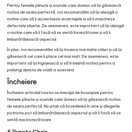
Pentru femeile plinute și scunde care doresc să își găsească
rochia de seara perfectă, noi recomandăm să își aleagă o
rochie care să îi accentueze avantajele și să îi mascheze
defectele siluetei. De asemenea, este important să își aleagă
o rochie care să îi facă să se simtă încrezătoare și să îi
îmbunătățească aspectul.
În plus, noi recomandăm să își încerce mai multe stiluri și să își
găsească cel care îi place cel mai mult. De asemenea, este
important să își îngrijească și să întrețină rochia pentru a
prelungi durata de viață a acesteia.
Încheiere
Încheiem articolul nostru cu mesajul de încurajare pentru
femeile plinute și scunde care doresc să își găsească rochia
de seara perfectă. Nu uitați că încrederea în sine și alegerile
potrivite pot să îmbunătățească aspectul și să îi facă să se
simtă mai încrezătoare.