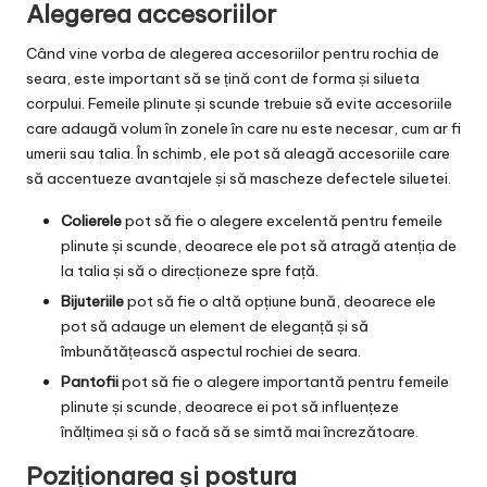
Alegerea accesoriilor
Când vine vorba de alegerea accesoriilor pentru rochia de
seara, este important să se țină cont de forma și silueta
corpului. Femeile plinute și scunde trebuie să evite accesoriile
care adaugă volum în zonele în care nu este necesar, cum ar fi
umerii sau talia. În schimb, ele pot să aleagă accesoriile care
să accentueze avantajele și să mascheze defectele siluetei.
Colierele
pot să fie o alegere excelentă pentru femeile
plinute și scunde, deoarece ele pot să atragă atenția de
la talia și să o direcționeze spre față.
Bijuteriile
pot să fie o altă opțiune bună, deoarece ele
pot să adauge un element de eleganță și să
îmbunătățească aspectul rochiei de seara.
Pantofii
pot să fie o alegere importantă pentru femeile
plinute și scunde, deoarece ei pot să influențeze
înălțimea și să o facă să se simtă mai încrezătoare.
Poziționarea și postura