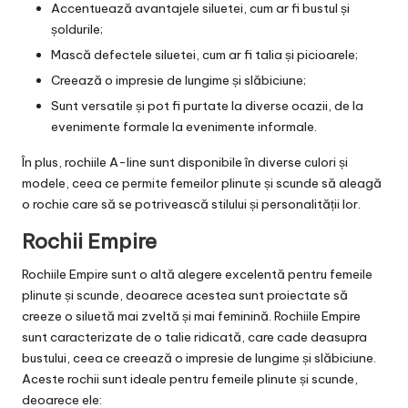
Accentuează avantajele siluetei, cum ar fi bustul și
șoldurile;
Mască defectele siluetei, cum ar fi talia și picioarele;
Creează o impresie de lungime și slăbiciune;
Sunt versatile și pot fi purtate la diverse ocazii, de la
evenimente formale la evenimente informale.
În plus, rochiile A-line sunt disponibile în diverse culori și
modele, ceea ce permite femeilor plinute și scunde să aleagă
o rochie care să se potrivească stilului și personalității lor.
Rochii Empire
Rochiile Empire sunt o altă alegere excelentă pentru femeile
plinute și scunde, deoarece acestea sunt proiectate să
creeze o siluetă mai zveltă și mai feminină. Rochiile Empire
sunt caracterizate de o talie ridicată, care cade deasupra
bustului, ceea ce creează o impresie de lungime și slăbiciune.
Aceste rochii sunt ideale pentru femeile plinute și scunde,
deoarece ele: