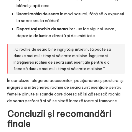
blând și apă rece.
Uscați rochia de seara
în mod natural, fără să o expuneți
la soare sau la căldură.
Depozitați rochia de seara
într-un loc sigur și uscat,
departe de lumina directă și de umiditate.
„O rochie de seara bine îngrijită și întreținută poate să
dureze mai mult timp și să arate mai bine. Îngrijirea și
întreținerea rochiei de seara sunt esențiale pentru a o
face să dureze mai mult timp și să arate mai bine.”
În concluzie, alegerea accesoriilor, poziționarea și postura, și
îngrijirea și întreținerea rochiei de seara sunt esențiale pentru
femeile plinute și scunde care doresc să își găsească rochia
de seara perfectă și să se simtă încrezătoare și frumoase.
Concluzii și recomandări
finale