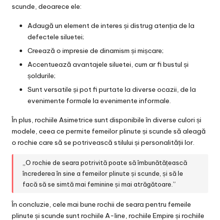
scunde, deoarece ele:
Adaugă un element de interes și distrug atenția de la
defectele siluetei;
Creează o impresie de dinamism și mișcare;
Accentuează avantajele siluetei, cum ar fi bustul și
șoldurile;
Sunt versatile și pot fi purtate la diverse ocazii, de la
evenimente formale la evenimente informale.
În plus, rochiile Asimetrice sunt disponibile în diverse culori și
modele, ceea ce permite femeilor plinute și scunde să aleagă
o rochie care să se potrivească stilului și personalității lor.
„O rochie de seara potrivită poate să îmbunătățească
încrederea în sine a femeilor plinute și scunde, și să le
facă să se simtă mai feminine și mai atrăgătoare.”
În concluzie, cele mai bune rochii de seara pentru femeile
plinute și scunde sunt rochiile A-line, rochiile Empire și rochiile