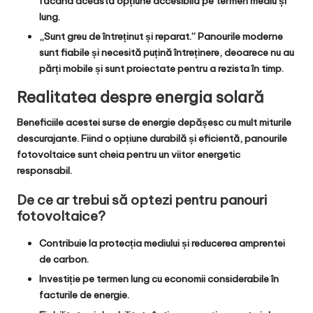
făcând această opțiune accesibilă pe termen mediu și
lung.
„Sunt greu de întreținut și reparat.”
Panourile moderne
sunt
fiabile și necesită puțină întreținere
, deoarece nu au
părți mobile și sunt proiectate pentru a rezista în timp.
Realitatea despre energia solară
Beneficiile
acestei surse de energie depășesc cu mult
miturile
descurajante
. Fiind
o opțiune durabilă și eficientă
, panourile
fotovoltaice sunt
cheia pentru un viitor energetic
responsabil
.
De ce ar trebui să optezi pentru panouri
fotovoltaice?
Contribuie la
protecția mediului
și
reducerea amprentei
de carbon
.
Investiție pe termen lung
cu
economii considerabile
în
facturile de energie.