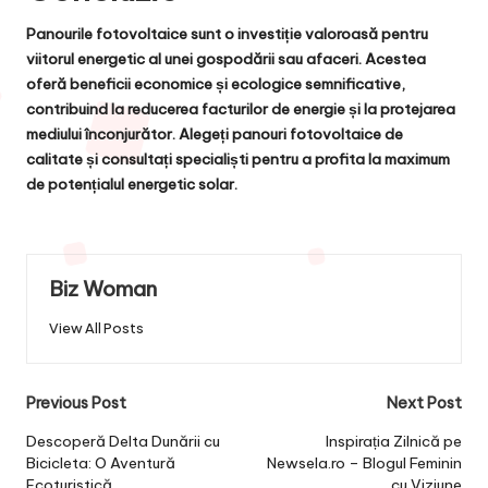
Panourile fotovoltaice sunt o investiție valoroasă pentru
viitorul energetic al unei gospodării sau afaceri. Acestea
oferă beneficii economice și ecologice semnificative,
contribuind la reducerea facturilor de energie și la protejarea
mediului înconjurător. Alegeți panouri fotovoltaice de
calitate și consultați specialiști pentru a profita la maximum
de potențialul energetic solar.
Biz Woman
View All Posts
Post
Previous Post
Next Post
navigation
Descoperă Delta Dunării cu
Inspirația Zilnică pe
Bicicleta: O Aventură
Newsela.ro – Blogul Feminin
Ecoturistică
cu Viziune