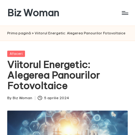
Biz Woman
Skip
to
Afacerea
content
ta,
Prima pagină
»
Viitorul Energetic: Alegerea Panourilor Fotovoltaice
succesul
tău!
Posted
Afaceri
in
Viitorul Energetic:
Alegerea Panourilor
Fotovoltaice
By
Biz Woman
5 aprilie 2024
Posted
by