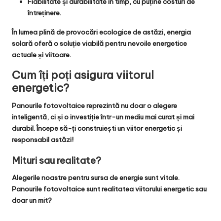
Fiabilitate și durabilitate
în timp, cu puține costuri de
întreținere.
În
lumea plină de provocări ecologice
de astăzi,
energia
solară
oferă
o soluție viabilă
pentru nevoile energetice
actuale și viitoare.
Cum îți poți asigura viitorul
energetic?
Panourile fotovoltaice
reprezintă nu doar o
alegere
inteligentă
, ci și
o investiție într-un mediu mai curat și mai
durabil
. Începe să-ți construiești un viitor
energetic și
responsabil
astăzi!
Mituri sau realitate?
Alegerile noastre pentru sursa de energie sunt vitale.
Panourile fotovoltaice sunt
realitatea
viitorului energetic sau
doar un
mit
?