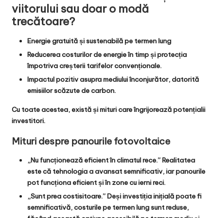
viitorului sau doar o modă
trecătoare?
Energie gratuită și sustenabilă pe termen lung
Reducerea costurilor de energie
în timp și
protecția
împotriva creșterii tarifelor
convenționale.
Impactul pozitiv asupra
mediului înconjurător
, datorită
emisiilor scăzute de carbon
.
Cu toate acestea, există și
mituri
care îngrijorează potențialii
investitori.
Mituri despre panourile fotovoltaice
„Nu funcționează eficient în climatul rece.”
Realitatea
este că
tehnologia a avansat semnificativ
, iar panourile
pot funcționa eficient și în zone cu ierni reci.
„Sunt prea costisitoare.”
Deși investiția inițială poate fi
semnificativă,
costurile pe termen lung sunt reduse
,