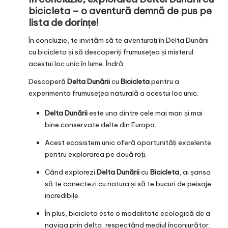
bicicleta – o aventură demnă de pus pe
lista de dorințe!
În concluzie, te invităm să te aventurați în Delta Dunării
cu bicicleta și să descoperiți frumusețea și misterul
acestui loc unic în lume. Îndră
Descoperă
Delta Dunării
cu
Bicicleta
pentru a
experimenta frumusețea naturală a acestui loc unic.
Delta Dunării
este una dintre cele mai mari și mai
bine conservate delte din Europa.
Acest ecosistem unic oferă oportunități excelente
pentru explorarea pe două roți.
Când explorezi
Delta Dunării
cu
Bicicleta
, ai șansa
să te conectezi cu natura și să te bucuri de peisaje
incredibile.
În plus, bicicleta este o modalitate ecologică de a
naviga prin delta, respectând mediul înconjurător.