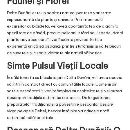
Faunei și Florei
Delta Dunării este un habitat natural pentru o varietate
impresionantă de plante și animale. Prin intermediul
excursiilor cu bicicleta, vei avea oportunitatea de a admira
specii rare de păsări, precum pelicani, stârci sau lebede, dar și
plante acvatice care îți vor încânta privirea. Este o
experiență unică să pedalezi printre stufărișuri și să te bucuri
de sunetele și culorile vibrante ale naturii sălbatice.
Simte Pulsul Vieții Locale
În călătoria ta cu bicicleta prin Delta Dunării, vei avea ocazia
să intri în contact direct cu comunitățile locale. Oamenii din
satele pescărești îți vor întâmpina cu ospitalitate și vei putea
descoperi tradițiile autentice ale locului. De la gustarea
preparatelor tradiționale la povestirile pescarilor despre
viața pe apele Deltei, fiecare întâlnire va aduce o notă
autentică călătoriei tale.