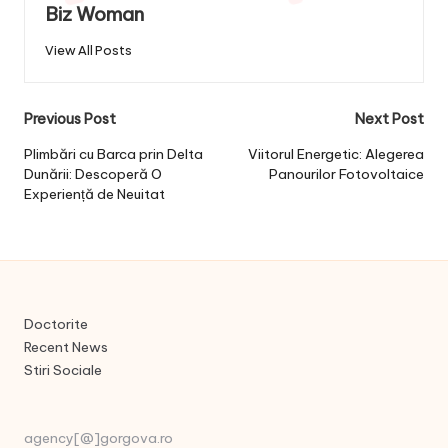
Biz Woman
View All Posts
Post
Previous Post
Next Post
navigation
Plimbări cu Barca prin Delta
Viitorul Energetic: Alegerea
Dunării: Descoperă O
Panourilor Fotovoltaice
Experiență de Neuitat
Doctorite
Recent News
Stiri Sociale
agency[@]gorgova.ro