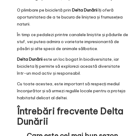
O plimbare pe bicicletă prin
Delta Dunării
îți oferă
oportunitatea de a te bucura de liniștea și frumusețea
naturii.
În timp ce pedalezi printre canalele liniștite și pădurile de
stuf, vei putea admira o varietate impresionantă de
păsări și alte specii de animale sălbatice.
Delta Dunării
este un loc bogat în biodiversitate, iar
bicicleta îți permite să explorezi această diversitate
într-un mod activ și responsabil.
Cu toate acestea, este important să respecți mediul
înconjurător și să urmezi regulile locale pentru a proteja
habitatul delicat al deltei.
Întrebări frecvente
Delta
Dunării
Care este cel mai bun sezon