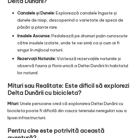
Delta Dunării?
Canalele și Dunele:
Explorează canalele înguste și
dunele de nisip, descoperind o varietate de specii de
păsări și plante rare.
Insulele Ascunse:
Pedalează pe drumuri puțin cunoscute
către insulele izolate, unde te vei simți ca și cum ai fi
singur în mijlocul naturii.
Rezervații Naturale:
Vizitează rezervațiile naturale și
observă fauna și flora unică a Deltei Dunării în habitatul
lor natural.
Mituri sau Realitate: Este dificil să explorezi
Delta Dunării cu bicicleta?
Mituri:
Unele persoane cred că explorarea Deltei Dunării cu
bicicleta poate fi dificilă din cauza terenului neregulat sau a
lipsei infrastructurii.
Pentru cine este potrivită această
aventură?