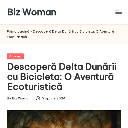
Biz Woman
Skip
to
Afacerea
content
ta,
Prima pagină
»
Descoperă Delta Dunării cu Bicicleta: O Aventură
succesul
Ecoturistică
tău!
Posted
Afaceri
in
Descoperă Delta Dunării
cu Bicicleta: O Aventură
Ecoturistică
By
Biz Woman
5 aprilie 2024
Posted
by