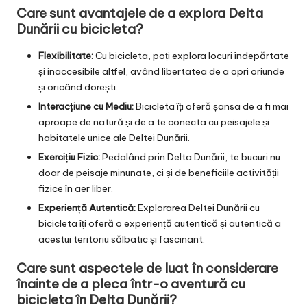
Care sunt avantajele de a explora Delta
Dunării cu bicicleta?
Flexibilitate:
Cu bicicleta, poți explora locuri îndepărtate
și inaccesibile altfel, având libertatea de a opri oriunde
și oricând dorești.
Interacțiune cu Mediu:
Bicicleta îți oferă șansa de a fi mai
aproape de natură și de a te conecta cu peisajele și
habitatele unice ale Deltei Dunării.
Exercițiu Fizic:
Pedalând prin Delta Dunării, te bucuri nu
doar de peisaje minunate, ci și de beneficiile activității
fizice în aer liber.
Experiență Autentică:
Explorarea Deltei Dunării cu
bicicleta îți oferă o experiență autentică și autentică a
acestui teritoriu sălbatic și fascinant.
Care sunt aspectele de luat în considerare
înainte de a pleca într-o aventură cu
bicicleta în Delta Dunării?