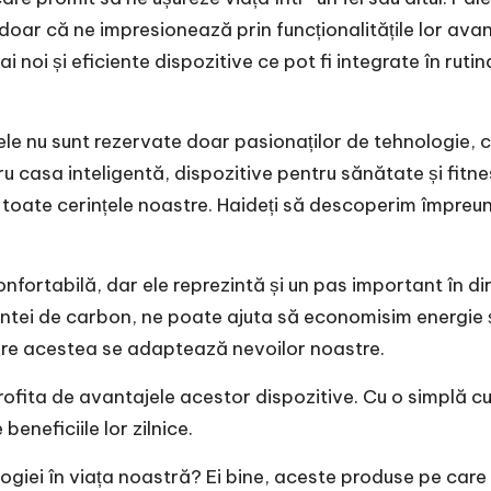
doar că ne impresionează prin funcționalitățile lor ava
 noi și eficiente dispozitive ce pot fi integrate în rut
e nu sunt rezervate doar pasionaților de tehnologie, ci 
u casa inteligentă, dispozitive pentru sănătate și fitn
ru toate cerințele noastre. Haideți să descoperim împre
fortabilă, dar ele reprezintă și un pas important în dir
entei de carbon, ne poate ajuta să economisim energie ș
care acestea se adaptează nevoilor noastre.
profita de avantajele acestor dispozitive. Cu o simplă 
eneficiile lor zilnice.
logiei în viața noastră? Ei bine, aceste produse pe car