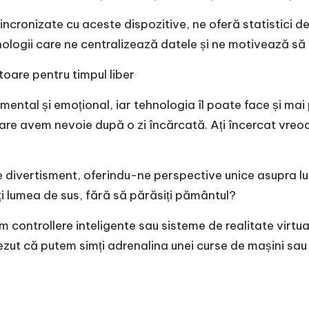
, sincronizate cu aceste dispozitive, ne oferă statistici
ologii care ne centralizează datele și ne motivează să
toare pentru timpul liber
 mental și emoțional, iar tehnologia îl poate face și mai
 care avem nevoie după o zi încărcată. Ați încercat vreod
e divertisment, oferindu-ne perspective unice asupra lum
ți lumea de sus, fără să părăsiți pământul?
 controllere inteligente sau sisteme de realitate virtual
rezut că putem simți adrenalina unei curse de mașini sau 