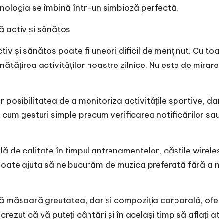
ehnologia se îmbină într-un simbioză perfectă.
ă activ și sănătos
activ și sănătos poate fi uneori dificil de menținut. Cu 
bunătățirea activităților noastre zilnice. Nu este de mir
r posibilitatea de a monitoriza activitățile sportive, d
t cum gesturi simple precum verificarea notificărilor sau
lă de calitate în timpul antrenamentelor, căștile wireles
poate ajuta să ne bucurăm de muzica preferată fără a n
r că măsoară greutatea, dar și compoziția corporală, o
i crezut că vă puteți cântări și în același timp să afla