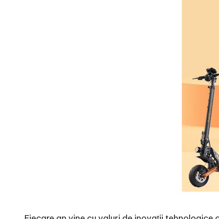
Fiecare an vine cu valuri de inovații tehnologice 