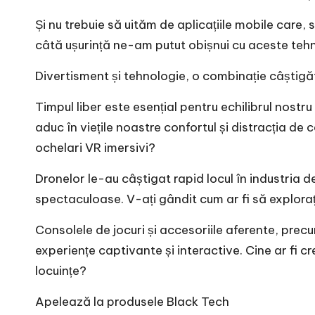
Și nu trebuie să uităm de aplicațiile mobile care
câtă ușurință ne-am putut obișnui cu aceste tehn
Divertisment și tehnologie, o combinație câștigă
Timpul liber este esențial pentru echilibrul nostru
aduc în viețile noastre confortul și distracția de
ochelari VR imersivi?
Dronelor le-au câștigat rapid locul în industria d
spectaculoase. V-ați gândit cum ar fi să explora
Consolele de jocuri și accesoriile aferente, precum
experiențe captivante și interactive. Cine ar fi c
locuințe?
Apelează la produsele Black Tech