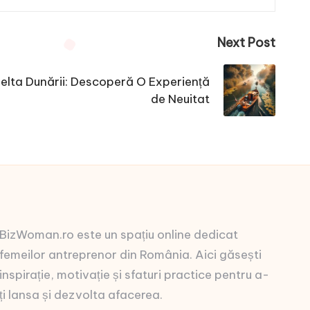
Next Post
Delta Dunării: Descoperă O Experiență
de Neuitat
BizWoman.ro este un spațiu online dedicat
femeilor antreprenor din România. Aici găsești
inspirație, motivație și sfaturi practice pentru a-
ți lansa și dezvolta afacerea.