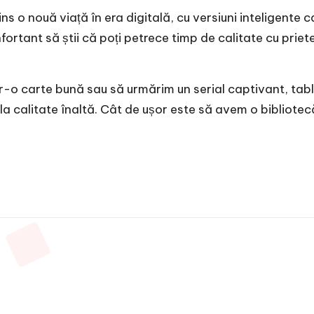
prins o nouă viață în era digitală, cu versiuni inteligen
fortant să știi că poți petrece timp de calitate cu prieten
r-o carte bună sau să urmărim un serial captivant, tab
t la calitate înaltă. Cât de ușor este să avem o bibliot