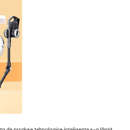
leta de produse tehnologice inteligente s-a lărgit