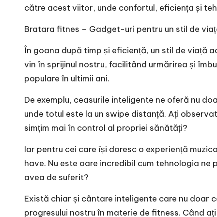
către acest viitor, unde confortul, eficiența și t
Bratara fitnes
– Gadget-uri pentru un stil de viaț
În goana după timp și eficiență, un stil de viață 
vin în sprijinul nostru, facilitând urmărirea și îm
populare în ultimii ani.
De exemplu, ceasurile inteligente ne oferă nu doa
unde totul este la un swipe distanță. Ați observa
simțim mai în control al propriei sănătăți?
Iar pentru cei care își doresc o experiență muzica
have. Nu este oare incredibil cum tehnologia ne 
avea de suferit?
Există chiar și cântare inteligente care nu doa
progresului nostru în materie de fitness. Când aț