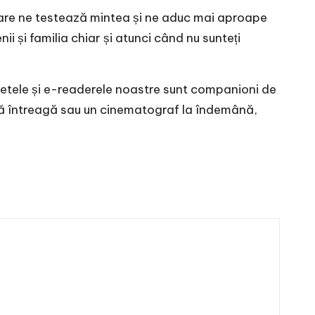
te care ne testează mintea și ne aduc mai aproape
ii și familia chiar și atunci când nu sunteți
letele și e-readerele noastre sunt companioni de
ecă întreagă sau un cinematograf la îndemână,