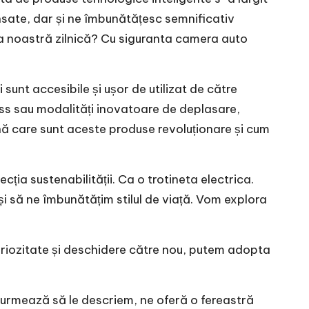
nsate, dar și ne îmbunătățesc semnificativ
ina noastră zilnică? Cu siguranta
camera auto
sunt accesibile și ușor de utilizat de către
ess sau modalități inovatoare de deplasare,
ună care sunt aceste produse revoluționare și cum
ecția sustenabilității. Ca o
trotineta electrica
.
i să ne îmbunătățim stilul de viață. Vom explora
curiozitate și deschidere către nou, putem adopta
e urmează să le descriem, ne oferă o fereastră