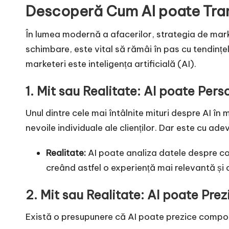
Descoperă Cum AI poate Tran
În lumea modernă a afacerilor, strategia de mark
schimbare, este vital să rămâi în pas cu tendințe
marketeri este inteligența artificială (AI).
1. Mit sau Realitate: AI poate Pers
Unul dintre cele mai întâlnite mituri despre AI î
nevoile individuale ale clienților. Dar este cu ad
Realitate:
AI poate analiza datele despre co
creând astfel o experiență mai relevantă și 
2. Mit sau Realitate: AI poate P
Există o presupunere că AI poate prezice compor