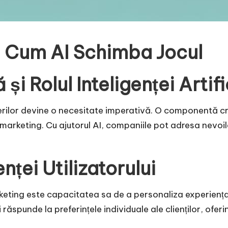
: Cum AI Schimba Jocul
i Rolul Inteligenței Artifi
cerilor devine o necesitate imperativă. O componentă cr
de marketing. Cu ajutorul AI, companiile pot adresa nevoi
ței Utilizatorului
eting este capacitatea sa de a personaliza experiența uti
ăspunde la preferințele individuale ale clienților, ofer