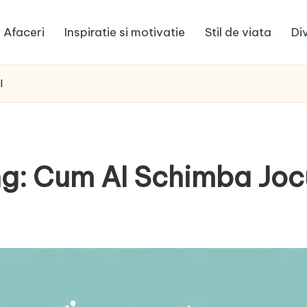
Afaceri
Inspiratie si motivatie
Stil de viata
Di
l
ng: Cum AI Schimba Joc