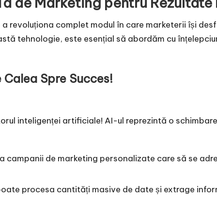
Ta de Marketing pentru Rezultate
de a revoluționa complet modul în care marketerii își des
stă tehnologie, este esențial să abordăm cu înțelepciune 
e Calea Spre Succes!
orul inteligenței artificiale! AI-ul reprezintă o schimba
ea campanii de marketing personalizate care să se adres
poate procesa cantități masive de date și extrage inform