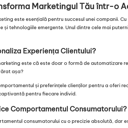
sforma Marketingul Tău într-o A
eting este esențială pentru succesul unei companii. Cu
le și tehnologiile emergente. Unul dintre cele mai puter
onaliza Experiența Clientului?
n marketing este că este doar o formă de automatizare r
evărat așa?
mportamentul și preferințele clienților pentru a oferi 
captivantă pentru fiecare individ.
rezice Comportamentul Consumatorului?
tamentul consumatorului cu o precizie absolută, dar es