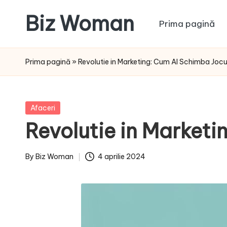
Biz Woman
Prima pagină
Skip
to
Afacerea
content
ta,
Prima pagină
»
Revolutie in Marketing: Cum AI Schimba Jocu
succesul
tău!
Posted
Afaceri
in
Revolutie in Marketi
By
Biz Woman
4 aprilie 2024
Posted
by